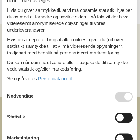
derfor ikke fravælges.
12 personer
Hvis du giver samtykke til, at vi må opsamle statistik, hjælper
du os med at forbedre og udvikle siden. I så fald vil der blive
videresendt anonymiserede oplysninger til vores
Kan vi hjælpe?
underleverandører.
Hvis du accepterer brug af alle cookies, giver du (ud over
statistik) samtykke til, at vi må videresende oplysninger til
Ring (+45) 7877 0427
tredjepart med henblik på personaliseret markedsføring.
Man. - fre. 10.00-16.00
Du kan når som helst ændre eller tilbagekalde dit samtykke
Lør. 10.00-14.00
vedr. statistik og/eller markedsføring.
Send en e-mail
Se også vores
Persondatapolitik
og få et hurtigt svar, alle dage
Nødvendige
Statistik
COFMAN.COM
Markedsføring