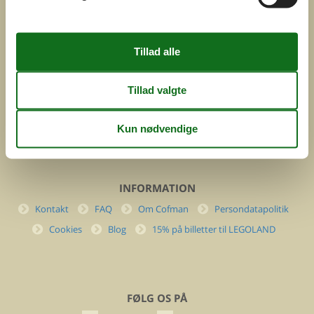
ved
Feline Holidays A/S
Nygade 8b. 2. th
DK-7400 Herning
Danmark
Cofman.com
Momsnr.: DK26347688
(+45) 7877 0427
info@cofman.com
INFORMATION
Kontakt
FAQ
Om Cofman
Persondatapolitik
Cookies
Blog
15% på billetter til LEGOLAND
FØLG OS PÅ