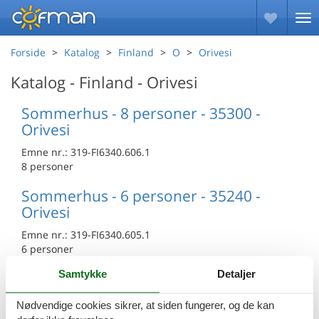
Forside
Katalog
Finland
O
Orivesi
Katalog - Finland - Orivesi
Sommerhus - 8 personer - 35300 -
Orivesi
Emne nr.:
319-FI6340.606.1
8 personer
Sommerhus - 6 personer - 35240 -
Orivesi
Emne nr.:
319-FI6340.605.1
6 personer
Samtykke
Detaljer
Sommerhus - 12 personer - 35100 -
Orivesi
Nødvendige cookies sikrer, at siden fungerer, og de kan
Emne nr.:
319-FI6340.604.1