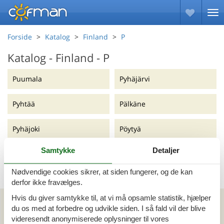
Forside
Katalog
Finland
P
Katalog - Finland - P
Puumala
Pyhäjärvi
Pyhtää
Pälkäne
Pyhäjoki
Pöytyä
Samtykke
Detaljer
<<
<
1
2
Nødvendige cookies sikrer, at siden fungerer, og de kan
derfor ikke fravælges.
Kan vi hjælpe?
Hvis du giver samtykke til, at vi må opsamle statistik, hjælper
du os med at forbedre og udvikle siden. I så fald vil der blive
videresendt anonymiserede oplysninger til vores