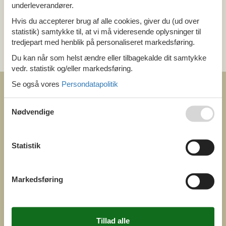
Ring (+45) 7877 0427
underleverandører.
Man. - fre. 10.00-16.00
Hvis du accepterer brug af alle cookies, giver du (ud over
statistik) samtykke til, at vi må videresende oplysninger til
Send en e-mail
tredjepart med henblik på personaliseret markedsføring.
Du kan når som helst ændre eller tilbagekalde dit samtykke
og få et hurtigt svar, alle dage
vedr. statistik og/eller markedsføring.
Se også vores
Persondatapolitik
Nødvendige
COFMAN.COM
Statistik
ved
Feline Holidays A/S
Nygade 8b. 2. th
DK-7400 Herning
Danmark
Markedsføring
Cofman.com
Momsnr.: DK26347688
(+45) 7877 0427
info@cofman.com