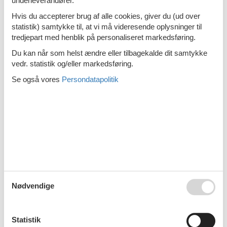
underleverandører.
Emne nr.:
319-FI4670.624.1
Hvis du accepterer brug af alle cookies, giver du (ud over
4 personer
statistik) samtykke til, at vi må videresende oplysninger til
Sommerhus - 8 personer - 19470 -
tredjepart med henblik på personaliseret markedsføring.
Pertunmaa
Du kan når som helst ændre eller tilbagekalde dit samtykke
vedr. statistik og/eller markedsføring.
Emne nr.:
319-FI4670.611.1
8 personer
Se også vores
Persondatapolitik
Sommerhus - 5 personer - 19470 -
Pertunmaa
Emne nr.:
319-FI4670.621.1
5 personer
Sommerhus - 10 personer - 19470 -
Pertunmaa
Emne nr.:
319-FI4670.619.1
Nødvendige
10 personer
1
2
3
>
>>
Statistik