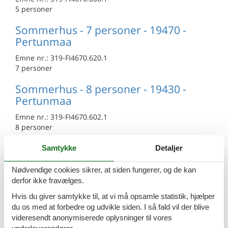
5 personer
Sommerhus - 7 personer - 19470 -
Pertunmaa
Emne nr.:
319-FI4670.620.1
7 personer
Sommerhus - 8 personer - 19430 -
Pertunmaa
Emne nr.:
319-FI4670.602.1
8 personer
Sommerhus - 10 personer - 19430 -
Samtykke
Detaljer
Pertunmaa
Nødvendige cookies sikrer, at siden fungerer, og de kan
Emne nr.:
319-FI4670.607.1
derfor ikke fravælges.
10 personer
Hvis du giver samtykke til, at vi må opsamle statistik, hjælper
Sommerhus - 4 personer - 52730 -
du os med at forbedre og udvikle siden. I så fald vil der blive
Pertunmaa
videresendt anonymiserede oplysninger til vores