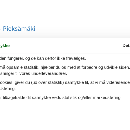
- Pieksämäki
ykke
Det
den fungerer, og de kan derfor ikke fravælges.
- Pieksämäki
 må opsamle statistik, hjælper du os med at forbedre og udvikle siden. I
ninger til vores underleverandører.
ookies, giver du (ud over statistik) samtykke til, at vi må videresende
dsføring.
- Pieksämäki
 tilbagekalde dit samtykke vedr. statistik og/eller markedsføring.
 - Pieksämäki