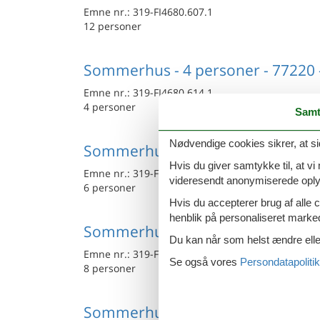
Emne nr.:
319-FI4680.607.1
12 personer
Sommerhus - 4 personer - 77220 
Emne nr.:
319-FI4680.614.1
4 personer
Samt
Nødvendige cookies sikrer, at si
Sommerhus - 6 personer - 77320 
Hvis du giver samtykke til, at vi
Emne nr.:
319-FI4680.610.1
videresendt anonymiserede oplys
6 personer
Hvis du accepterer brug af alle c
henblik på personaliseret marke
Sommerhus - 8 personer - 77220 
Du kan når som helst ændre eller
Emne nr.:
319-FI4680.615.1
Se også vores
Persondatapolitik
8 personer
Sommerhus - 14 personer - 77580