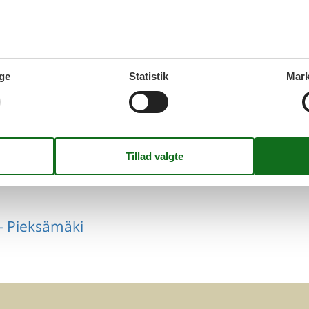
- Pieksämäki
ge
Statistik
Mark
- Pieksämäki
- Pieksämäki