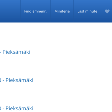
Find emnenr.
Miniferie
Last minute
- Pieksämäki
 - Pieksämäki
 - Pieksämäki