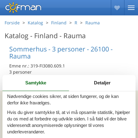
Forside
Katalog
Finland
R
Rauma
Katalog - Finland - Rauma
Sommerhus - 3 personer - 26100 -
Rauma
Emne nr.:
319-FI3080.609.1
3 personer
Samtykke
Detaljer
Kan vi hjælpe?
Nødvendige cookies sikrer, at siden fungerer, og de kan
derfor ikke fravælges.
Hvis du giver samtykke til, at vi må opsamle statistik, hjælper
Ring (+45) 7877 0427
du os med at forbedre og udvikle siden. I så fald vil der blive
Man. - fre. 10.00-16.00
videresendt anonymiserede oplysninger til vores
Lør. 10.00-14.00
underleverandører.