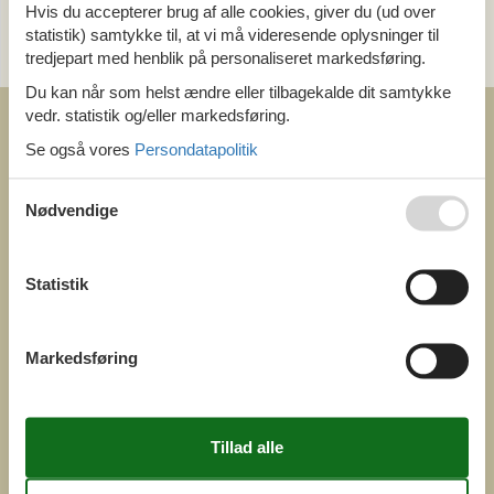
Hvis du accepterer brug af alle cookies, giver du (ud over
Send en e-mail
statistik) samtykke til, at vi må videresende oplysninger til
og få et hurtigt svar, alle dage
tredjepart med henblik på personaliseret markedsføring.
Du kan når som helst ændre eller tilbagekalde dit samtykke
vedr. statistik og/eller markedsføring.
Se også vores
Persondatapolitik
Nødvendige
COFMAN.COM
ved
Feline Holidays A/S
Statistik
Nygade 8b. 2. th
DK-7400 Herning
Danmark
Cofman.com
Markedsføring
Momsnr.: DK26347688
(+45) 7877 0427
info@cofman.com