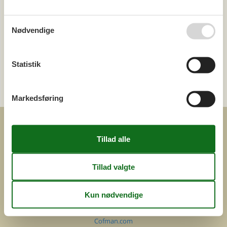
Ring (+45) 7877 0427
Nødvendige
Man. - fre. 10.00-16.00
Lør. 10.00-14.00
Statistik
Send en e-mail
og få et hurtigt svar, alle dage
Markedsføring
COFMAN.COM
ved
Feline Holidays A/S
Nygade 8b. 2. th
DK-7400 Herning
Danmark
Cofman.com