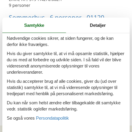
9 personer
Sommerhus - 6 personer - 01120 -
Sipoo
Samtykke
Detaljer
Emne nr.:
319-FI4270.608.1
Nødvendige cookies sikrer, at siden fungerer, og de kan
6 personer
derfor ikke fravælges.
Sommerhus - 6 personer - 01120 -
Hvis du giver samtykke til, at vi må opsamle statistik, hjælper
Sipoo
du os med at forbedre og udvikle siden. I så fald vil der blive
videresendt anonymiserede oplysninger til vores
Emne nr.:
319-FI4270.607.1
underleverandører.
6 personer
Hvis du accepterer brug af alle cookies, giver du (ud over
Sommerhus - 10 personer - 01120 -
statistik) samtykke til, at vi må videresende oplysninger til
Sipoo
tredjepart med henblik på personaliseret markedsføring.
Emne nr.:
319-FI4270.609.1
Du kan når som helst ændre eller tilbagekalde dit samtykke
10 personer
vedr. statistik og/eller markedsføring.
Se også vores
Persondatapolitik
Kan vi hjælpe?