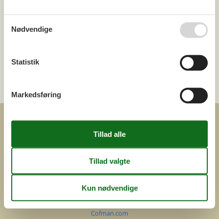
Ring (+45) 7877 0427
Nødvendige
Man. - fre. 10.00-16.00
Lør. 10.00-14.00
Statistik
Send en e-mail
og få et hurtigt svar, alle dage
Markedsføring
COFMAN.COM
ved
Feline Holidays A/S
Nygade 8b. 2. th
DK-7400 Herning
Danmark
Cofman.com