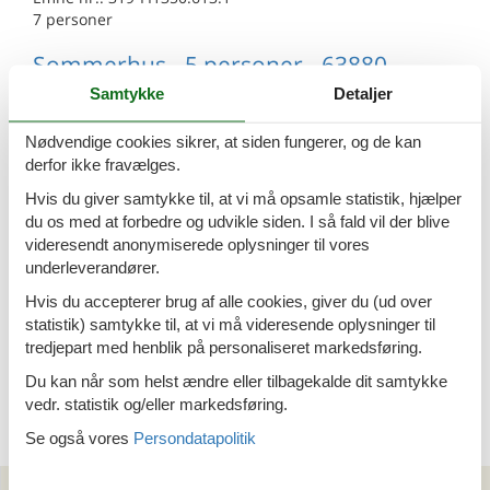
7 personer
Sommerhus - 5 personer - 63880 -
Soini
Samtykke
Detaljer
Emne nr.:
319-FI1350.611.1
Nødvendige cookies sikrer, at siden fungerer, og de kan
5 personer
derfor ikke fravælges.
Sommerhus - 8 personer - 63800 -
Hvis du giver samtykke til, at vi må opsamle statistik, hjælper
Soini
du os med at forbedre og udvikle siden. I så fald vil der blive
videresendt anonymiserede oplysninger til vores
Emne nr.:
319-FI1350.602.1
underleverandører.
8 personer
Hvis du accepterer brug af alle cookies, giver du (ud over
Sommerhus - 8 personer - 63800 -
statistik) samtykke til, at vi må videresende oplysninger til
Soini
tredjepart med henblik på personaliseret markedsføring.
Emne nr.:
319-FI1350.608.1
Du kan når som helst ændre eller tilbagekalde dit samtykke
8 personer
vedr. statistik og/eller markedsføring.
Se også vores
Persondatapolitik
Kan vi hjælpe?