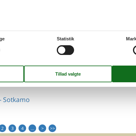
 - Sotkamo
ge
Statistik
Mark
 - Sotkamo
 - Sotkamo
2
3
4
...
>
>>