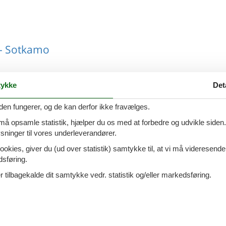
 - Sotkamo
ykke
Det
 - Sotkamo
den fungerer, og de kan derfor ikke fravælges.
 må opsamle statistik, hjælper du os med at forbedre og udvikle siden. I
ninger til vores underleverandører.
ookies, giver du (ud over statistik) samtykke til, at vi må videresende
dsføring.
 - Sotkamo
 tilbagekalde dit samtykke vedr. statistik og/eller markedsføring.
 - Sotkamo