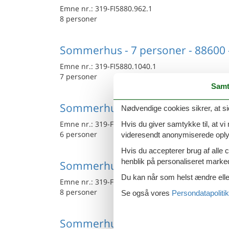
Emne nr.:
319-FI5880.962.1
8 personer
Sommerhus - 7 personer - 88600
Emne nr.:
319-FI5880.1040.1
7 personer
Samt
Sommerhus - 6 personer - 88610
Nødvendige cookies sikrer, at si
Emne nr.:
319-FI5880.785.1
Hvis du giver samtykke til, at vi
6 personer
videresendt anonymiserede oplys
Hvis du accepterer brug af alle c
henblik på personaliseret marke
Sommerhus - 8 personer - 88610
Du kan når som helst ændre eller
Emne nr.:
319-FI5880.940.1
8 personer
Se også vores
Persondatapolitik
Sommerhus - 6 personer - 88600