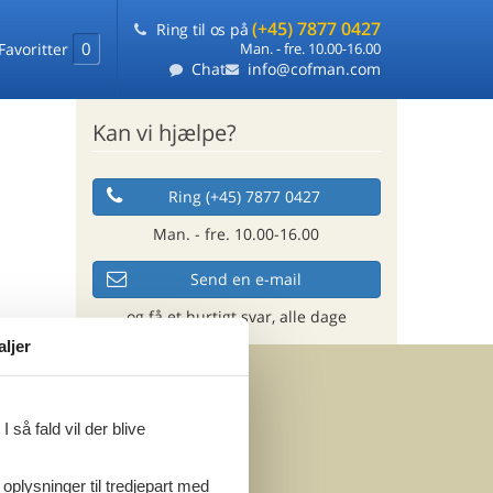
(+45) 7877 0427
Ring til os på
0
Favoritter
Man. - fre. 10.00-16.00
Chat
info@cofman.com
Kan vi hjælpe?
Ring (+45) 7877 0427
Man. - fre. 10.00-16.00
Send en e-mail
og få et hurtigt svar, alle dage
aljer
 så fald vil der blive
 oplysninger til tredjepart med