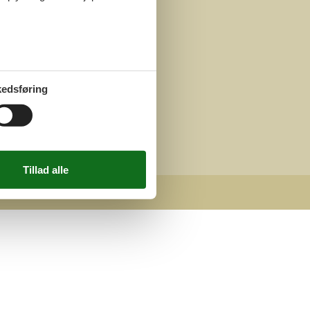
edsføring
hts reserved.