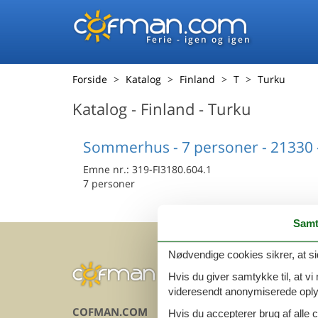
Ferie - igen og igen
Forside
Katalog
Finland
T
Turku
Katalog - Finland - Turku
Sommerhus - 7 personer - 21330 
Emne nr.:
319-FI3180.604.1
7 personer
Samt
Nødvendige cookies sikrer, at si
Hvis du giver samtykke til, at vi
videresendt anonymiserede oplys
COFMAN.COM
INFOR
Hvis du accepterer brug af alle c