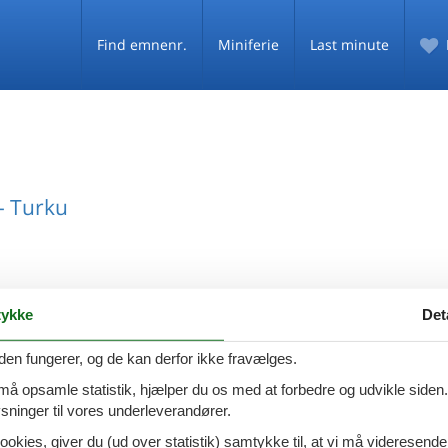
Find emnenr.
Miniferie
Last minute
- Turku
ykke
Det
den fungerer, og de kan derfor ikke fravælges.
FØLG OS PÅ
 må opsamle statistik, hjælper du os med at forbedre og udvikle siden. I
Facebook
Instagram
ninger til vores underleverandører.
MATION
ookies, giver du (ud over statistik) samtykke til, at vi må videresende