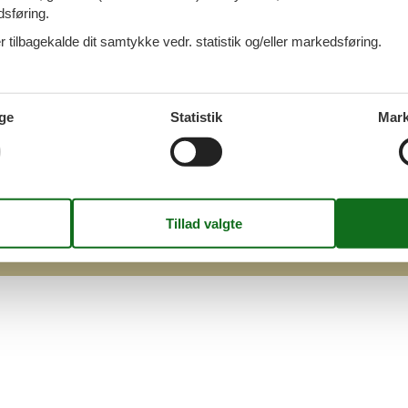
dsføring.
takt
 tilbagekalde dit samtykke vedr. statistik og/eller markedsføring.
Q
 Cofman
sondatapolitik
ge
Statistik
Mark
kies
g
 på billetter til LEGOLAND
026
©
Sommerhusudlejning i hele Danmark - Cofman.com
- All rig