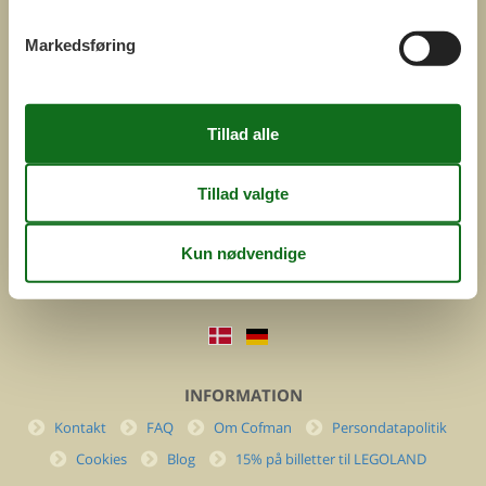
Markedsføring
COFMAN.COM
ved
Feline Holidays A/S
Nygade 8b. 2. th
DK-7400 Herning
Danmark
Cofman.com
Momsnr.: DK26347688
(+45) 7877 0427
info@cofman.com
INFORMATION
Kontakt
FAQ
Om Cofman
Persondatapolitik
Cookies
Blog
15% på billetter til LEGOLAND