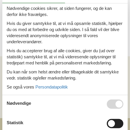
5 personer
Nødvendige cookies sikrer, at siden fungerer, og de kan
derfor ikke fravælges.
Sommerhus - 4 personer - 44580 -
Viitasaari
Hvis du giver samtykke til, at vi må opsamle statistik, hjælper
du os med at forbedre og udvikle siden. I så fald vil der blive
Emne nr.:
319-FI5350.612.1
videresendt anonymiserede oplysninger til vores
4 personer
underleverandører.
Hvis du accepterer brug af alle cookies, giver du (ud over
statistik) samtykke til, at vi må videresende oplysninger til
Kan vi hjælpe?
tredjepart med henblik på personaliseret markedsføring.
Du kan når som helst ændre eller tilbagekalde dit samtykke
vedr. statistik og/eller markedsføring.
Ring (+45) 7877 0427
Se også vores
Persondatapolitik
Man. - fre. 10.00-16.00
Send en e-mail
Nødvendige
og få et hurtigt svar, alle dage
Statistik