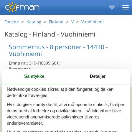
Forside
Katalog
Finland
V
Vuohiniemi
Katalog - Finland - Vuohiniemi
Sommerhus - 8 personer - 14430 -
Vuohiniemi
Emne nr.:
319-FI6599.601.1
8 personer
Samtykke
Detaljer
Nødvendige cookies sikrer, at siden fungerer, og de kan
Kan vi hjælpe?
derfor ikke fravælges.
Hvis du giver samtykke til, at vi må opsamle statistik, hjælper
Ring (+45) 7877 0427
du os med at forbedre og udvikle siden. I så fald vil der blive
videresendt anonymiserede oplysninger til vores
Man. - fre. 10.00-16.00
underleverandører.
Send en e-mail