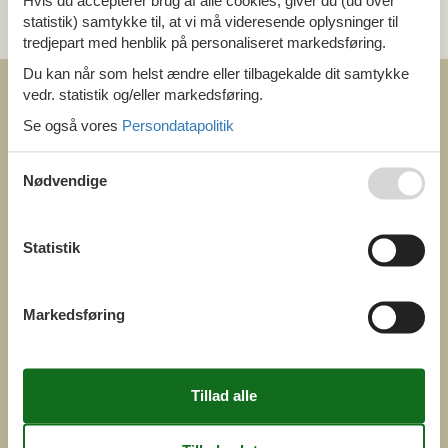
Hvis du accepterer brug af alle cookies, giver du (ud over
statistik) samtykke til, at vi må videresende oplysninger til
og få et hurtigt svar, alle dage
tredjepart med henblik på personaliseret markedsføring.
Du kan når som helst ændre eller tilbagekalde dit samtykke
vedr. statistik og/eller markedsføring.
Se også vores
Persondatapolitik
Nødvendige
COFMAN.COM
ved
Feline Holidays A/S
Nygade 8b. 2. th
Statistik
DK-7400 Herning
Danmark
Cofman.com
Markedsføring
Momsnr.: DK26347688
(+45) 7877 0427
info@cofman.com