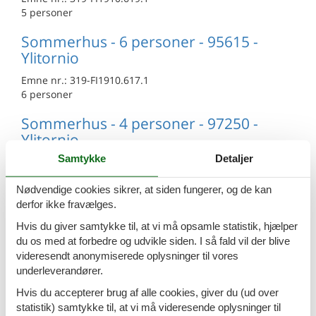
5 personer
Sommerhus - 6 personer - 95615 -
Ylitornio
Emne nr.:
319-FI1910.617.1
6 personer
Sommerhus - 4 personer - 97250 -
Ylitornio
Samtykke
Detaljer
Emne nr.:
319-FI1910.614.1
4 personer
Nødvendige cookies sikrer, at siden fungerer, og de kan
Sommerhus - 6 personer - 97250 -
derfor ikke fravælges.
Ylitornio
Hvis du giver samtykke til, at vi må opsamle statistik, hjælper
du os med at forbedre og udvikle siden. I så fald vil der blive
Emne nr.:
319-FI1910.615.1
videresendt anonymiserede oplysninger til vores
6 personer
underleverandører.
Sommerhus - 6 personer - 97250 -
Hvis du accepterer brug af alle cookies, giver du (ud over
Ylitornio
statistik) samtykke til, at vi må videresende oplysninger til