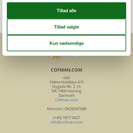
Lør. 10.00-14.00
Send en e-mail
og få et hurtigt svar, alle dage
COFMAN.COM
ved
Feline Holidays A/S
Nygade 8b. 2. th
DK-7400 Herning
Danmark
Cofman.com
Momsnr.: DK26347688
(+45) 7877 0427
info@cofman.com