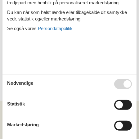
tredjepart med henblik på personaliseret markedsføring.
Emne nr.:
319-FI1910.601.1
6 personer
Du kan når som helst ændre eller tilbagekalde dit samtykke
vedr. statistik og/eller markedsføring.
Sommerhus - 4 personer - 97250 -
Se også vores
Persondatapolitik
Ylitornio
Emne nr.:
319-FI1910.618.1
4 personer
Sommerhus - 15 personer - 95692 -
Ylitornio
Emne nr.:
319-FI1910.603.1
15 personer
Nødvendige
Statistik
Kan vi hjælpe?
Markedsføring
Ring (+45) 7877 0427
Man. - fre. 10.00-16.00