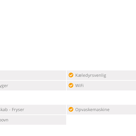
Kæledyrsvenlig
yger
WiFi
kab - Fryser
Opvaskemaskine
oovn