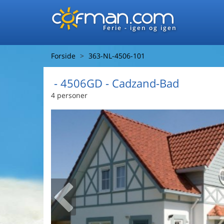
Ferie - igen og igen
Forside
363-NL-4506-101
 - 4506GD
 - Cadzand-Bad
4 personer