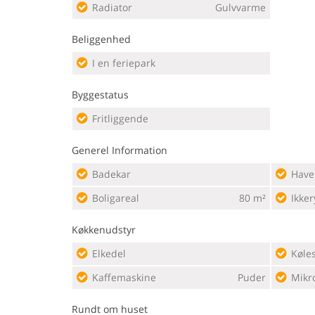
Radiator
Gulvvarme
Beliggenhed
I en feriepark
Byggestatus
Fritliggende
Generel Information
Badekar
Have
Boligareal
80 m²
Ikker
Køkkenudstyr
Elkedel
Køles
Kaffemaskine
Puder
Mikr
Rundt om huset