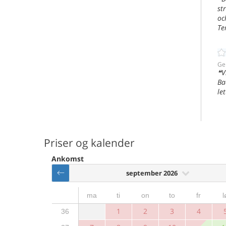
st
oc
Te
Ge
V
Ba
le
Priser og kalender
Ankomst
september 2026
ma
ti
on
to
fr
l
1
2
3
4
36