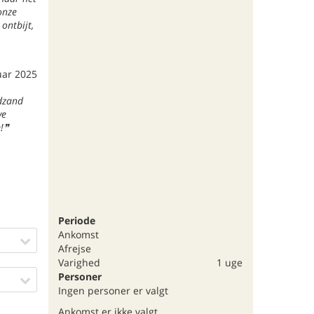
onze
ontbijt,
uar 2025
adzand
ye
!
Periode
Ankomst
Afrejse
Varighed
1 uge
Personer
Ingen personer er valgt
Ankomst er ikke valgt.