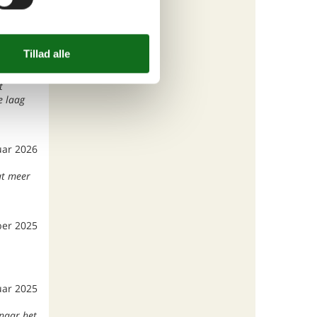
rts 2026
e en het
stonk
t
e laag
uar 2026
at meer
er 2025
uar 2025
 naar het