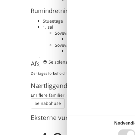
Rumindretning
Stueetage
1. sal
Soveværelse
Dobbeltseng eller 2 enkeltsenge
Soveværelse
Dobbeltseng eller 2 enkeltsenge
😎
Se solens bane
Afstande fra ferieboligen og placer
Der tages forbehold for evt. fejlplacering. Husadressen fremgå
Nærtliggende sommerhuse
Er I flere familier, der gerne vil bo tæt på hinand
Se nabohuse
Eksterne vurderinger
Nødvendi