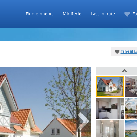
Find emnenr.
Miniferie
Last minute
Fa
Tilføj til 