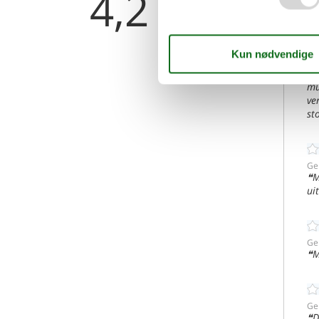
4,2
Ge
O
is
mu
ve
sto
Ge
M
ui
Ge
M
Ge
D