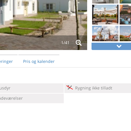
1/
41
ringer
Pris og kalender
usdyr
Rygning ikke tilladt
adeværelser