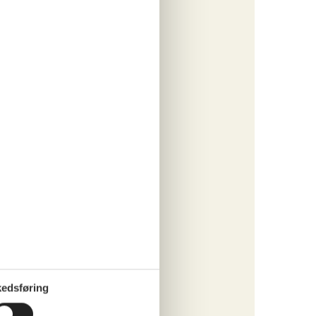
r
4,2
edsføring