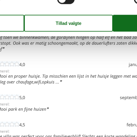
3,2
ma
nerel:
p zich was alles prima georganiseerd ook goed ontvangen bij de recepti
 een mooi park met veel voorzieningen. Minpunt was het huisje zelf, het 
f toen we binnenkwamen, de gordijnen hingen op half elf en het bad za
rstopt. Ook was er matig schoongemaakt, op de dauerlufters zaten dikk
f
4,0
jan
nerel:
ooi en proper huisje. Tip misschien een lijst in het huisje leggen met w
tleg over chaufage,wifi,opkuis ...
5,0
septemb
nerel:
ooi park en fijne huizen
4,5
febr
nerel:
e villa was perfect voor ons familieverblijf! Slechts een korte wandeling