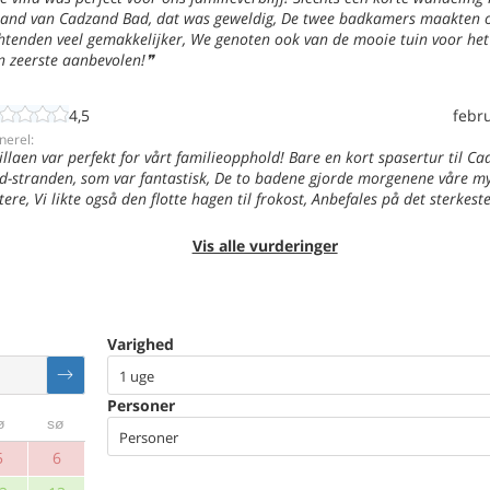
rand van Cadzand Bad, dat was geweldig, De twee badkamers maakten 
htenden veel gemakkelijker, We genoten ook van de mooie tuin voor het 
n zeerste aanbevolen!
4,5
febr
nerel:
illaen var perfekt for vårt familieopphold! Bare en kort spasertur til C
d-stranden, som var fantastisk, De to badene gjorde morgenene våre m
ttere, Vi likte også den flotte hagen til frokost, Anbefales på det sterkeste
Vis alle vurderinger
Varighed
1 uge
Personer
ø
sø
Personer
5
6