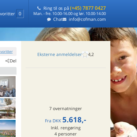
(+45) 7877 0427
Ring til os på
0
voritter
Man. - fre. 10.00-16.00 og lør. 10.00-14.00
Chat
info@cofman.com
favoritter
Eksterne anmeldelser
4,2
Del
7 overnatninger
5.618,-
Fra
DKK
Inkl. rengøring
4
personer