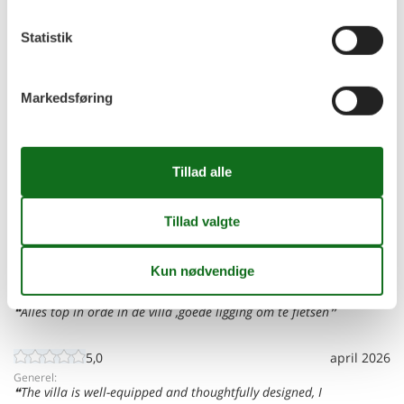
Er I flere familier, der gerne vil bo tæt på hinanden kan I søge
efter nærtliggende sommerhuse
Statistik
Se nabohuse
Eksterne vurderinger
Markedsføring
Vores gæstevurderinger
Eksterne vurderinger
4,3
46 eksterne vurderinger
5,0
maj 2026
Generel:
Alles top in orde in de villa ,goede ligging om te fietsen
5,0
april 2026
Generel:
The villa is well-equipped and thoughtfully designed, I