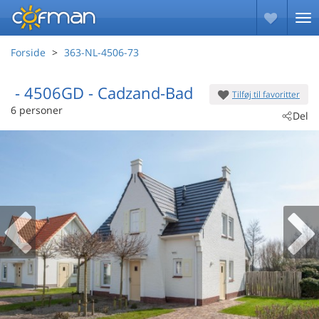
Forside
363-NL-4506-73
 - 4506GD
 - Cadzand-Bad
Tilføj til favoritter
6 personer
Del