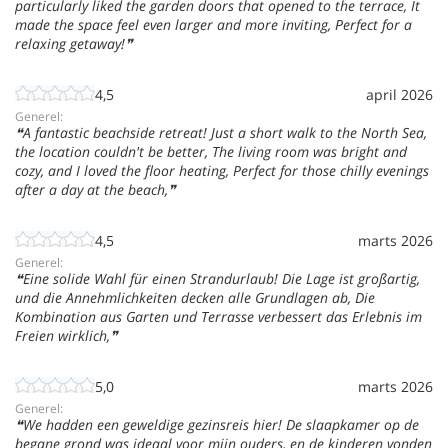
particularly liked the garden doors that opened to the terrace, It
made the space feel even larger and more inviting, Perfect for a
relaxing getaway!
4,5
april 2026
Generel:
A fantastic beachside retreat! Just a short walk to the North Sea,
the location couldn't be better, The living room was bright and
cozy, and I loved the floor heating, Perfect for those chilly evenings
after a day at the beach,
4,5
marts 2026
Generel:
Eine solide Wahl für einen Strandurlaub! Die Lage ist großartig,
und die Annehmlichkeiten decken alle Grundlagen ab, Die
Kombination aus Garten und Terrasse verbessert das Erlebnis im
Freien wirklich,
5,0
marts 2026
Generel:
We hadden een geweldige gezinsreis hier! De slaapkamer op de
begane grond was ideaal voor mijn ouders, en de kinderen vonden