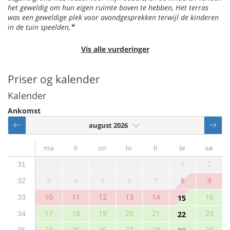
het geweldig om hun eigen ruimte boven te hebben, Het terras
was een geweldige plek voor avondgesprekken terwijl de kinderen
in de tuin speelden,
Vis alle vurderinger
Priser og kalender
Kalender
Ankomst
august 2026
ma
ti
on
to
fr
lø
sø
1
2
31
3
4
5
6
7
8
9
32
10
11
12
13
14
16
33
15
17
18
19
20
21
23
34
22
24
25
26
27
28
30
35