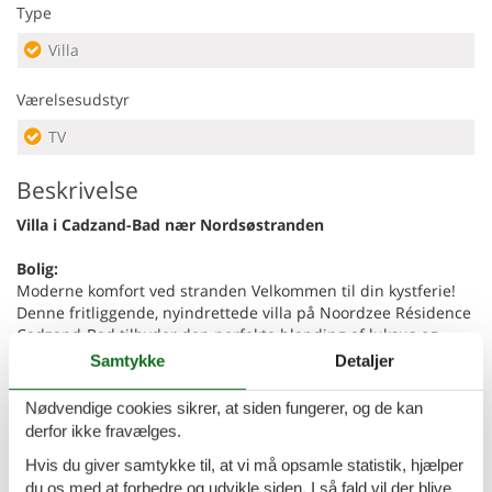
Type
Villa
Værelsesudstyr
TV
Beskrivelse
Villa i Cadzand-Bad nær Nordsøstranden
Bolig:
Moderne komfort ved stranden Velkommen til din kystferie!
Denne fritliggende, nyindrettede villa på Noordzee Résidence
Cadzand-Bad tilbyder den perfekte blanding af luksus og
afslapning - kun 400 meter fra Nordsøens sandstrande.
Samtykke
Detaljer
Villaen strækker sig over to etager og har en lys opholdsstue
med gulvvarme, et elegant åbent køkken og et soveværelse i
Nødvendige cookies sikrer, at siden fungerer, og de kan
stueetagen med eget badeværelse og tv - perfekt til ophold
derfor ikke fravælges.
for flere generationer. Med eksklusive møbler og
Hvis du giver samtykke til, at vi må opsamle statistik, hjælper
gennemtænkt design er dette hjem ideelt for familier eller
små grupper, der søger stil og komfort nær havet. Få skridt fra
du os med at forbedre og udvikle siden. I så fald vil der blive