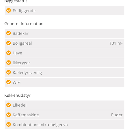
Byggestatus
Fritliggende
Generel Information
Badekar
Boligareal
101 m²
Have
Ikkeryger
Kæledyrsvenlig
WiFi
Køkkenudstyr
Elkedel
Kaffemaskine
Puder
Kombinationsmikrobølgeovn