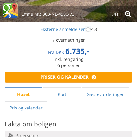
Emne nr.:
363-NL-4506-73
1/
41
Eksterne anmeldelser
4,3
7 overnatninger
6.735,-
Fra
DKK
Inkl. rengøring
6
personer
PRISER OG KALENDER
Huset
Kort
Gæstevurderinger
Pris og kalender
Fakta om boligen
6 personer