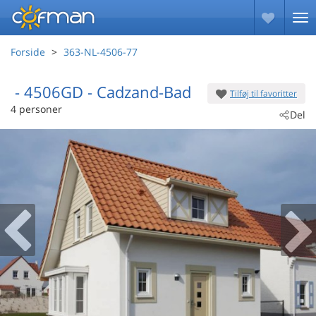
Forside
363-NL-4506-77
 - 4506GD
 - Cadzand-Bad
Tilføj til favoritter
4 personer
Del