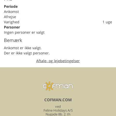
Periode
Ankomst
Afrejse
Varighed
1 uge
Personer
Ingen personer er valgt
Bemærk
Ankomst er ikke valgt.
Der er ikke valgt personer.
Aftale- og lejebetingelser
COFMAN.COM
ved
Feline Holidays A/S
Nygade 8b. 2. th