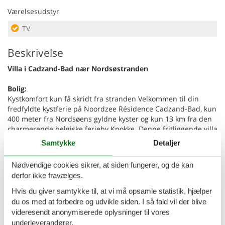
Værelsesudstyr
TV
Beskrivelse
Villa i Cadzand-Bad nær Nordsøstranden
Bolig:
Kystkomfort kun få skridt fra stranden Velkommen til din
fredfyldte kystferie på Noordzee Résidence Cadzand-Bad, kun
400 meter fra Nordsøens gyldne kyster og kun 13 km fra den
charmerende belgiske ferieby Knokke. Denne fritliggende villa
blander komfort og enkelhed og tilbyder to etager med
Samtykke
Detaljer
gennemtænkt design. I stueetagen kan du slappe af i den
hyggelige stue eller tilberede måltider i det veludstyrede
Nødvendige cookies sikrer, at siden fungerer, og de kan
åbne køkken. Ovenpå finder du tre indbydende soveværelser
derfor ikke fravælges.
- perfekte til en familie eller en lille gruppe - og et elegant
badeværelse med et moderne brusebad. Have-oase i en
Hvis du giver samtykke til, at vi må opsamle statistik, hjælper
førsteklasses beliggenhed Træd gennem de franske døre ind i
du os med at forbedre og udvikle siden. I så fald vil der blive
din private haveoase, komplet med en møbleret terrasse, der
videresendt anonymiserede oplysninger til vores
er ideel til morgenkaffe eller aftenvin under stjernerne. Nyd
underleverandører.