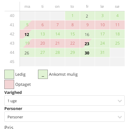
ma
ti
on
to
fr
lø
sø
1
3
4
40
2
5
6
7
8
9
10
11
41
13
14
15
17
18
42
12
16
19
20
21
22
24
25
43
23
27
28
29
31
44
26
30
45
Ledig
Ankomst mulig
Optaget
Varighed
1 uge
Personer
Personer
Pris