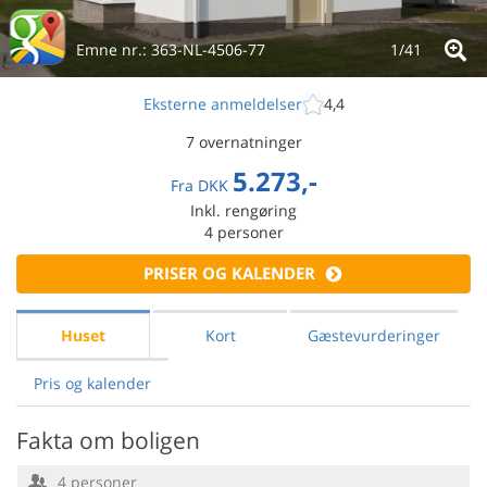
Emne nr.:
363-NL-4506-77
1/
41
Eksterne anmeldelser
4,4
7 overnatninger
5.273,-
Fra
DKK
Inkl. rengøring
4
personer
PRISER OG KALENDER
Huset
Kort
Gæstevurderinger
Pris og kalender
Fakta om boligen
4 personer