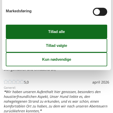
Vores gæstevurderinger
Eksterne vurderinger
4,4
Markedsføring
42 eksterne vurderinger
5,0
maj 2026
Generel:
Diese Villa war genau das, was wir für einen entspannenden
Kurzurlaub brauchten, Die Terrasse war ein schöner Ort zum
Entspannen, und der Garten gab einen schönen Akzent, Alles fühlte
sich gemütlich und einladend an,
5,0
april 2026
Generel:
Wir haben unseren Aufenthalt hier genossen, besonders den
haustierfreundlichen Aspekt, Unser Hund liebte es, den
nahegelegenen Strand zu erkunden, und es war schön, einen
komfortablen Ort zu haben, zu dem wir nach unseren Abenteuern
zurückkehren konnten,