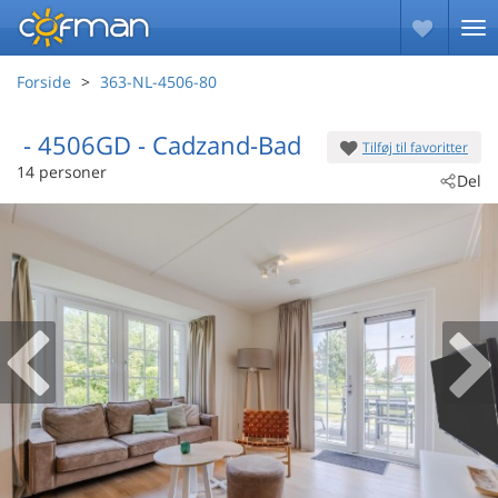
Forside
363-NL-4506-80
 - 4506GD
 - Cadzand-Bad
Tilføj til favoritter
14 personer
Del