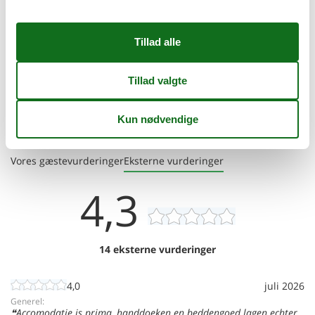
Der tages forbehold for evt. fejlplacering. Husadressen fremgår af
lejebeviset.
Nærtliggende sommerhuse
Er I flere familier, der gerne vil bo tæt på hinanden kan I søge
efter nærtliggende sommerhuse
Se nabohuse
Eksterne vurderinger
Vores gæstevurderinger
Eksterne vurderinger
4,3
14 eksterne vurderinger
4,0
juli 2026
Generel:
Accomodatie is prima, handdoeken en beddengoed lagen echter