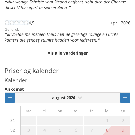
Nur wenige Schritte vom Strand entfernt zieht dich der Charme
dieser Villa sofort in seinen Bann.
4,5
april 2026
Generel:
Ik voelde me meteen thuis met de gezellige lounge en lichte
kamers die genoeg ruimte hadden voor iedereen.
Vis alle vurderinger
Priser og kalender
Kalender
Ankomst
august 2026
ma
ti
on
to
fr
lø
sø
1
2
31
3
4
5
6
7
8
9
32