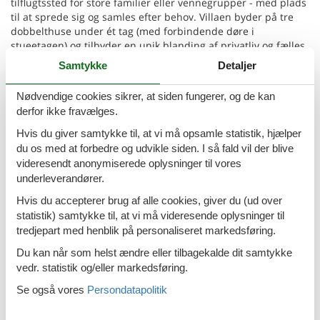
tilflugtssted for store familier eller vennegrupper - med plads
til at sprede sig og samles efter behov. Villaen byder på tre
dobbelthuse under ét tag (med forbindende døre i
stueetagen) og tilbyder en unik blanding af privatliv og fælles
rum. Hver enhed har sin egen opholdsstue, fuldt udstyret
Samtykke
Detaljer
køkken og hyggelig stue, i alt syv lyse soveværelser, tre
badeværelser og seks toiletter. Gennemtænkte familiedetaljer
Nødvendige cookies sikrer, at siden fungerer, og de kan
inkluderer trappegitre, børnesenge, højstole og endda en
derfor ikke fravælges.
kravlegård. Tag dine kæledyr med - denne indhegnede have
er ideel til firbenede venner! Den rummelige, fuldt lukkede
Hvis du giver samtykke til, at vi må opsamle statistik, hjælper
have er perfekt til leg eller til at nyde Zeelands sol, mens
du os med at forbedre og udvikle siden. I så fald vil der blive
nærliggende strande som Groede og Nieuwvliet-Bad byder
videresendt anonymiserede oplysninger til vores
hunde velkommen året rundt. Nyd naturskønne
underleverandører.
kæledyrsvenlige vandrestier gennem klitterne, eller lad din
Hvis du accepterer brug af alle cookies, giver du (ud over
hvalp plaske i bølgerne. Cadzand-Bad er også vært for
statistik) samtykke til, at vi må videresende oplysninger til
sæsonbestemte kæledyrsfokuserede arrangementer og kan
prale af caféer med hundevenlige terrasser. Cadzand-Bad er
tredjepart med henblik på personaliseret markedsføring.
mere end en strandby – det er en kystperle! Udforsk
Du kan når som helst ændre eller tilbagekalde dit samtykke
charmerende lokale butikker, nyd frisk fisk og skaldyr, eller
vedr. statistik og/eller markedsføring.
forkæl dig selv på Michelin-stjernede Pure C. Kun 13 km væk
inviterer den stilfulde belgiske ferieby Knokke dig til endnu
Se også vores
Persondatapolitik
mere mad, shopping og kultur. Uanset om du nyder Zeelands
ro eller er på eventyr med dit kæledyr, er denne villa din