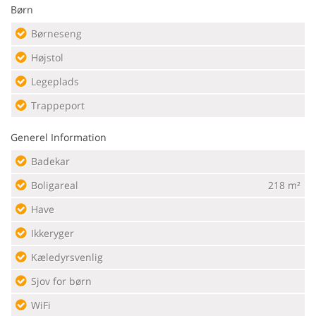
Børn
Børneseng
Højstol
Legeplads
Trappeport
Generel Information
Badekar
Boligareal
218 m²
Have
Ikkeryger
Kæledyrsvenlig
Sjov for børn
WiFi