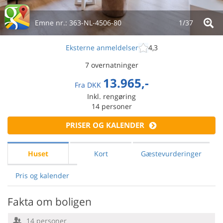
Emne nr.:
363-NL-4506-80
1/
37
Eksterne anmeldelser
4,3
7 overnatninger
13.965,-
Fra
DKK
Inkl. rengøring
14
personer
PRISER OG KALENDER
Huset
Kort
Gæstevurderinger
Pris og kalender
Fakta om boligen
14 personer