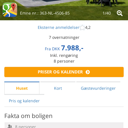
Emne nr.:
363-NL-4506-85
1/
40
Eksterne anmeldelser
4,2
7 overnatninger
7.988,-
Fra
DKK
Inkl. rengøring
8
personer
PRISER OG KALENDER
Huset
Kort
Gæstevurderinger
Pris og kalender
Fakta om boligen
8 personer