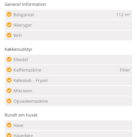
Generel Information
Boligareal
112 m²
Ikkeryger
WiFi
Køkkenudstyr
Elkedel
Kaffemaskine
Filter
Køleskab - Fryser
Mikroovn
Opvaskemaskine
Rundt om huset
Have
Havedøre