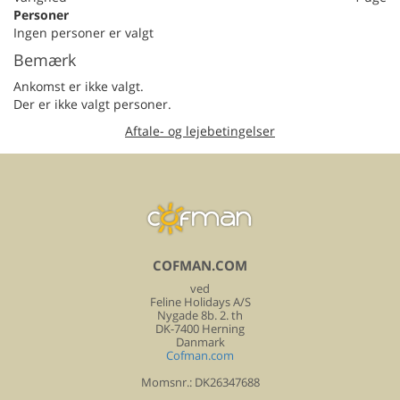
Personer
Ingen personer er valgt
Bemærk
Ankomst er ikke valgt.
Der er ikke valgt personer.
Aftale- og lejebetingelser
COFMAN.COM
ved
Feline Holidays A/S
Nygade 8b. 2. th
DK-7400 Herning
Danmark
Cofman.com
Momsnr.: DK26347688