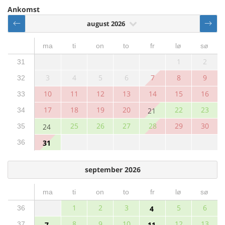
Ankomst
august 2026
ma
ti
on
to
fr
lø
sø
1
2
31
3
4
5
6
7
8
9
32
10
11
12
13
14
15
16
33
17
18
19
20
22
23
34
21
25
26
27
28
29
30
35
24
36
31
september 2026
ma
ti
on
to
fr
lø
sø
1
2
3
5
6
36
4
8
9
10
12
13
37
7
11