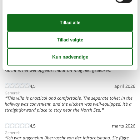
44 eksterne vurderinger
4,0
juli 2026
Generel:
Prachtig aangelegd park met mooie huisjes, vlak bij het strand.
Helemaal top MAAR het huis was onhygiënisch! De toiletten waren
vies ('remsporen' en viezigheid op en onder de bril), de vloer van
de sauna was smerig, veel slierten stof, terras niet geveegd,
stopcontacten vol stof en niet kindveilig zoals beloofd. Na een
klacht is het wel opgelost maar dit mag niet gebeuren.
4,5
april 2026
Generel:
This villa is practical and comfortable, The separate toilet in the
hallway was convenient, and the kitchen was well-equipped, It’s a
straightforward place to stay near the North Sea,
4,5
marts 2026
Generel:
Ich war angenehm überrascht von der Infrarotsauna, Sie fügte