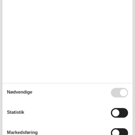
Afstande fra ferieboligen og placering på
kort
😎
Se solens bane
Der tages forbehold for evt. fejlplacering. Husadressen fremgår af
lejebeviset.
Nærtliggende sommerhuse
Er I flere familier, der gerne vil bo tæt på hinanden kan I søge
efter nærtliggende sommerhuse
Se nabohuse
Nødvendige
Eksterne vurderinger
Vores gæstevurderinger
Eksterne vurderinger
Statistik
4,2
Markedsføring