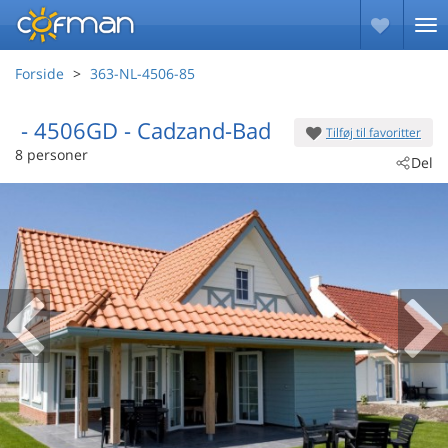
Forside
363-NL-4506-85
 - 4506GD
 - Cadzand-Bad
Tilføj til favoritter
8 personer
Del