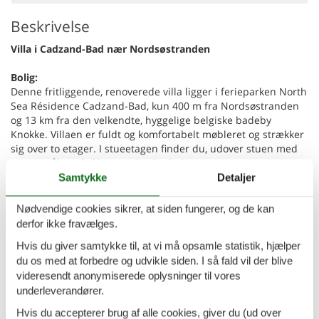
Beskrivelse
Villa i Cadzand-Bad nær Nordsøstranden
Bolig:
Denne fritliggende, renoverede villa ligger i ferieparken North
Sea Résidence Cadzand-Bad, kun 400 m fra Nordsøstranden
og 13 km fra den velkendte, hyggelige belgiske badeby
Knokke. Villaen er fuldt og komfortabelt møbleret og strækker
sig over to etager. I stueetagen finder du, udover stuen med
TV og et åbent køkken med mikrobølgeovn og
opvaskemaskine, et soveværelse til 2 personer med eget
Samtykke
Detaljer
badeværelse med bruser. På gangen har du et separat toilet
til din rådighed. På første sal finder du tre dobbeltværelser.
Nødvendige cookies sikrer, at siden fungerer, og de kan
Der er også et badeværelse med bruser og en dejlig infrarød
derfor ikke fravælges.
sauna. Perfekt til fuldstændig afslapning. Der er et andet
Hvis du giver samtykke til, at vi må opsamle statistik, hjælper
separat toilet på reposen. Alle senge er enkeltsenge med
du os med at forbedre og udvikle siden. I så fald vil der blive
boxmadras, som enten skubbes sammen til en dobbeltseng
videresendt anonymiserede oplysninger til vores
eller står separat i en dobbeltværelsesopsætning. Gennem
terrassedørene kommer du ud i haven med en overdækket
underleverandører.
terrasse med havemøbler. Der er parkering til to biler ved
Hvis du accepterer brug af alle cookies, giver du (ud over