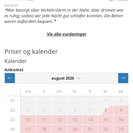
Generel:
War besorgt über Verkehrslärm in der Nähe, aber drinnen war
es ruhig, sodass wir jede Nacht gut schlafen konnten. Die Betten
waren außerdem bequem.
Vis alle vurderinger
Priser og kalender
Kalender
Ankomst
august 2026
ma
ti
on
to
fr
lø
sø
1
2
31
3
4
5
6
7
8
9
32
10
11
12
13
14
15
16
33
17
18
19
20
21
22
23
34