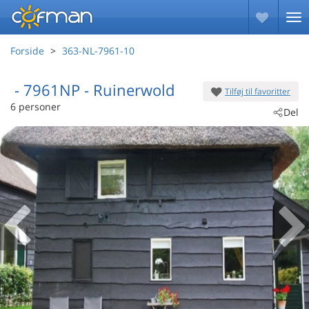
Forside
363-NL-7961-10
 - 7961NP
 - Ruinerwold
Tilføj til favoritter
6 personer
Del