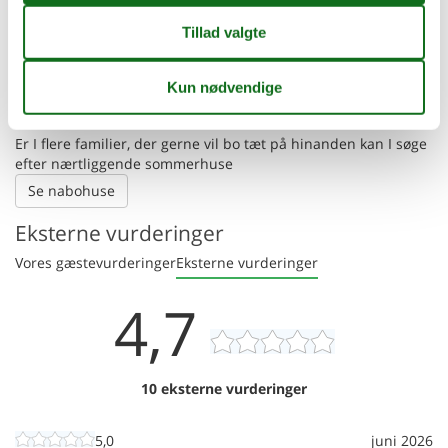
😎
Se solens bane
Der tages forbehold for evt. fejlplacering. Husadressen fremgår af
lejebeviset.
Nærtliggende sommerhuse
Er I flere familier, der gerne vil bo tæt på hinanden kan I søge
efter nærtliggende sommerhuse
Se nabohuse
Eksterne vurderinger
Vores gæstevurderinger
Eksterne vurderinger
4,7
10 eksterne vurderinger
5,0
juni 2026