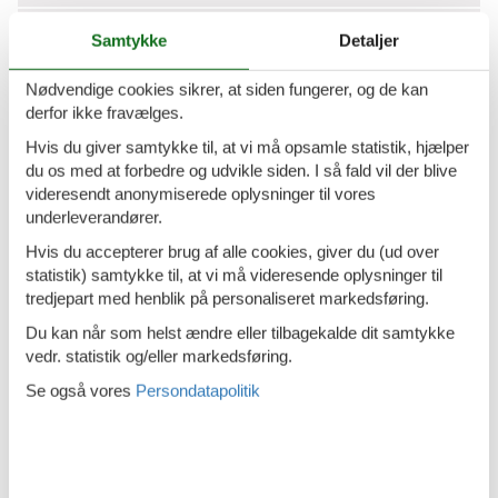
Kombinationsmikrobølgeovn
Samtykke
Detaljer
Køleskab - Fryser
Nødvendige cookies sikrer, at siden fungerer, og de kan
Opvaskemaskine
derfor ikke fravælges.
Hvis du giver samtykke til, at vi må opsamle statistik, hjælper
Rundt om huset
du os med at forbedre og udvikle siden. I så fald vil der blive
Have
videresendt anonymiserede oplysninger til vores
underleverandører.
Terrasse
Hvis du accepterer brug af alle cookies, giver du (ud over
statistik) samtykke til, at vi må videresende oplysninger til
Sanitet / Vask
tredjepart med henblik på personaliseret markedsføring.
Bruser
Du kan når som helst ændre eller tilbagekalde dit samtykke
Håndvask
vedr. statistik og/eller markedsføring.
Se også vores
Persondatapolitik
Type
Feriebolig
Værelsesudstyr