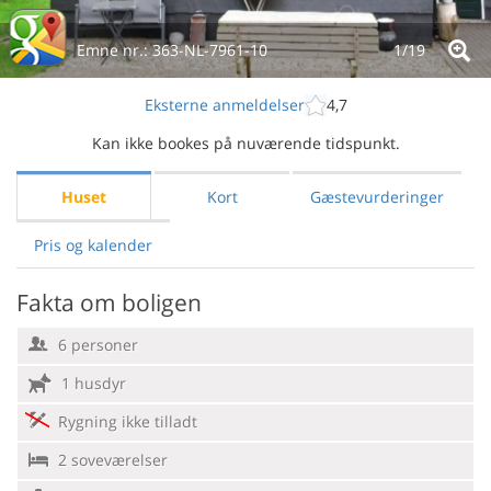
Emne nr.:
363-NL-7961-10
1/
19
Eksterne anmeldelser
4,7
Kan ikke bookes på nuværende tidspunkt.
Huset
Kort
Gæstevurderinger
Pris og kalender
Fakta om boligen
6 personer
1 husdyr
Rygning ikke tilladt
2 soveværelser