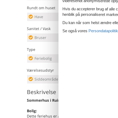
videresendt anonymiserede oplys
Rundt om huset
Hvis du accepterer brug af alle c
henblik på personaliseret marke
Have
Park
Du kan når som helst ændre eller
Sanitet / Vask
Se også vores
Persondatapolitik
Bruser
Hånd
Type
Feriebolig
Værelsesudstyr
Siddeområde
Spis
Beskrivelse
Sommerhus i Ruinerwold med have
Bolig:
Dette feriehus er anderledes end normalt. Den unikk