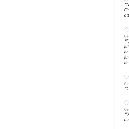
N
Cl
at
Ge
S
fü
he
fü
de
Ge
C
Ge
D
na