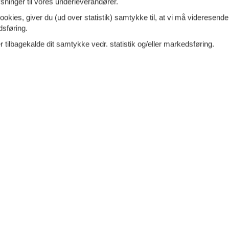
ninger til vores underleverandører.
ookies, giver du (ud over statistik) samtykke til, at vi må videresende
dsføring.
ering
Terrasse
 tilbagekalde dit samtykke vedr. statistik og/eller markedsføring.
vask
Toilet
ebord
TV
e Drenthe-torvhytte udgjorde et vigtigt led i byggeriet af Pondspe