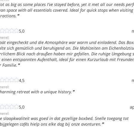
ot as big as some places I've stayed before, yet it met all our needs perfe
ean space with all essentials covered. Ideal for quick stops when visitin
tractions.
5,0
nerel:
pät eingecheckt und die Atmosphäre war warm und einladend. Das Box
hlte sich gemütlich und beruhigend an. Die Mahlzeiten am Eichenholztis
rrlichem Blick nach draußen haben mir gefallen. Die ruhige Umgebung 
r einen entspannten Aufenthalt, ideal für einen Kurzurlaub mit Freunde
r Familie.
4,5
nerel:
harming retreat with a unique history.
5,0
ap
nerel:
e slaapkwaliteit was goed in dat gezellige boxbed. Snelle toegang tot
bijgelegen cafés hielp ons elke dag bij onze avonturen.