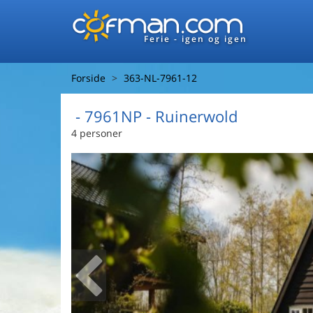
Ferie - igen og igen
Forside
363-NL-7961-12
 - 7961NP
 - Ruinerwold
4 personer