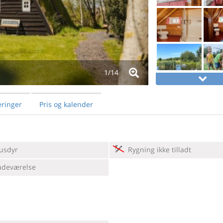
1/
14
ringer
Pris og kalender
usdyr
Rygning ikke tilladt
adeværelse