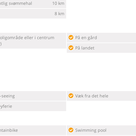
ntlig svømmehal
10 km
8 km
På en gård
)
På landet
t-seeing
Væk fra det hele
yferie
tainbike
Swimming pool