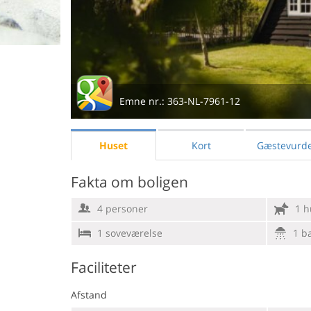
Emne nr.:
363-NL-7961-12
Huset
Kort
Gæstevurde
Fakta om boligen
4 personer
1 h
1 soveværelse
1 b
Faciliteter
Afstand