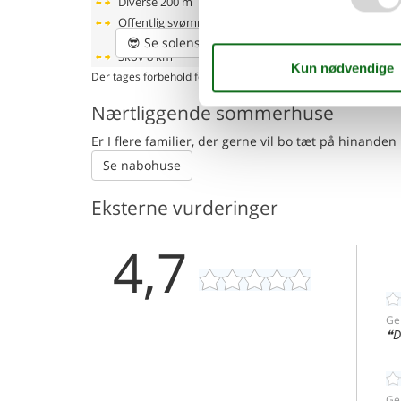
Diverse
200 m
Offentlig svømmehal
10
km
😎
Se solens bane
Skov
8 km
Der tages forbehold for evt. fejlplacering. Husadressen fremgå
Nærtliggende sommerhuse
Er I flere familier, der gerne vil bo tæt på hinand
Se nabohuse
Eksterne vurderinger
4,7
Ge
D
Ge