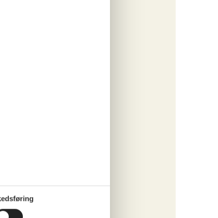
lampe.
 ferie
estier.
féer,
gårds
m til 2
r, gas),
errasse,
et er
day home
on costs
edsføring