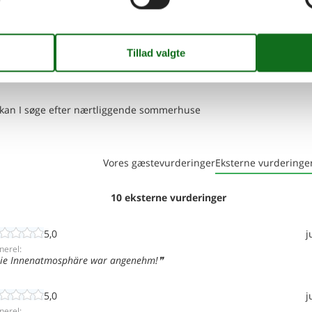
r af lejebeviset.
en kan I søge efter nærtliggende sommerhuse
Vores gæstevurderinger
Eksterne vurderinge
10 eksterne vurderinger
5,0
j
nerel:
ie Innenatmosphäre war angenehm!
5,0
j
nerel: