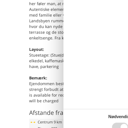
her føler man, at man er trådt tilbage i tiden. So
Autentiske elementer er kombineret med moderne ko
med familie eller venner! Den maleriske region by
Landsbyen rummer også et hyggeligt centrum med tra
hvor du kan nyde lokale delikatesser som pandekage
terrasse og de storslåede solopgange og solnedgang
enkeltsenge. Fra køkkenet har du en storslået udsig
Layout:
Stueetage: (Stue(dobbeltsovesofa, Fjernsyn, spiseb
elkedel, kaffemaskine, combi-mikroovn, køleskab), s
have, parkering
Bemærk:
Ejendommen består af flere ferieboliger Ferieboli
strengt forbudt at afholde studenterfest, polterabe
is available for recreational purposes only. Bookin
will be charged
Afstande fra ferieboligen og placer
Nødvendi
Centrum
9 km