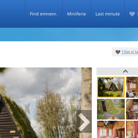
Find emnenr.
Miniferie
Last minute
Tilføj til 