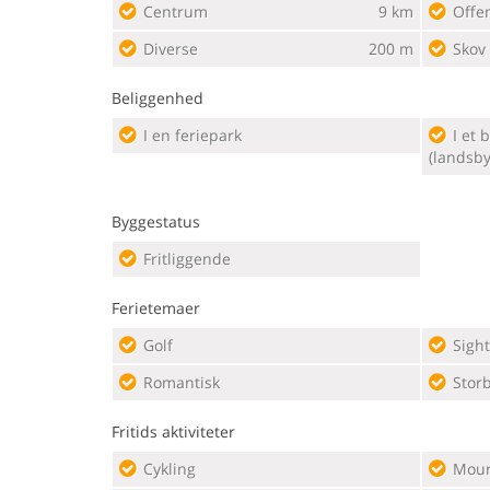
Centrum
9 km
Offe
Diverse
200 m
Skov
Beliggenhed
I en feriepark
I et boligområde eller i centrum
(landsby
Byggestatus
Fritliggende
Ferietemaer
Golf
Sigh
Romantisk
Storb
Fritids aktiviteter
Cykling
Moun