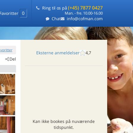
(+45) 7877 0427
Ring til os på
0
Favoritter
Man. - fre. 10.00-16.00
Chat
info@cofman.com
favoritter
Eksterne anmeldelser
4,7
Del
Kan ikke bookes på nuværende
tidspunkt.