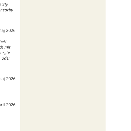
ctly.
g nearby
maj 2026
bett
ch mit
sorgte
n oder
maj 2026
ril 2026