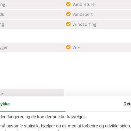
ing
Vandreture
ds
Vandsport
ng
Windsurfing
yger
WiFi
ge
ykke
Det
plade
4 kogeplader, gas
Køleskab
den fungerer, og de kan derfor ikke fravælges.
 må opsamle statistik, hjælper du os med at forbedre og udvikle siden. I
inationsmikrobølgeovn