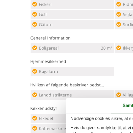
Fiskeri
Ridn
Golf
Sejla
Gåture
Surfi
Generel Information
Boligareal
30 m²
Ikker
Hjemmesikkerhed
Røgalarm
Hvilken af følgende beskriver bedst...
Landdistrikterne
Villa
Samt
Køkkenudstyr
Elkedel
Koge
Nødvendige cookies sikrer, at si
Hvis du giver samtykke til, at vi
Kaffemaskine
Komb