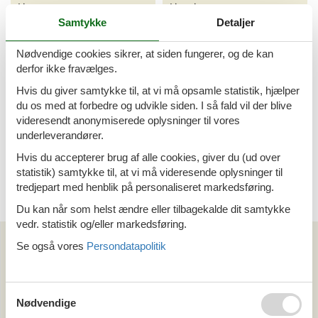
Lierna
Linari
Samtykke
Detaljer
Lignano
Lingotto
Nødvendige cookies sikrer, at siden fungerer, og de kan
derfor ikke fravælges.
Lignano Pineta
Linguaglossa
Hvis du giver samtykke til, at vi må opsamle statistik, hjælper
du os med at forbedre og udvikle siden. I så fald vil der blive
Lignano Riviera
Lingueglietta
videresendt anonymiserede oplysninger til vores
underleverandører.
<<
<
...
3
4
5
6
7
8
9
...
>
Hvis du accepterer brug af alle cookies, giver du (ud over
statistik) samtykke til, at vi må videresende oplysninger til
>>
tredjepart med henblik på personaliseret markedsføring.
Du kan når som helst ændre eller tilbagekalde dit samtykke
vedr. statistik og/eller markedsføring.
Kan vi hjælpe?
Se også vores
Persondatapolitik
Ring (+45) 7877 0427
Man. - fre. 10.00-16.00
Nødvendige