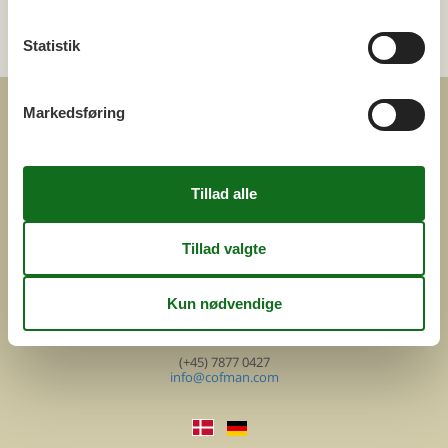
Send en e-mail
Statistik
og få et hurtigt svar, alle dage
Markedsføring
COFMAN.COM
ved
Feline Holidays A/S
Nygade 8b. 2. th
DK-7400 Herning
Danmark
Cofman.com
Momsnr.: DK26347688
(+45) 7877 0427
info@cofman.com