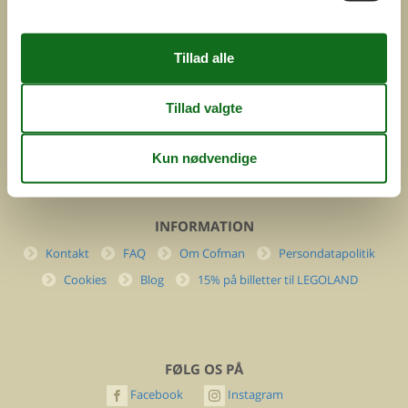
Feline Holidays A/S
Nygade 8b. 2. th
DK-7400 Herning
Danmark
Cofman.com
Momsnr.: DK26347688
(+45) 7877 0427
info@cofman.com
INFORMATION
Kontakt
FAQ
Om Cofman
Persondatapolitik
Cookies
Blog
15% på billetter til LEGOLAND
FØLG OS PÅ
Facebook
Instagram