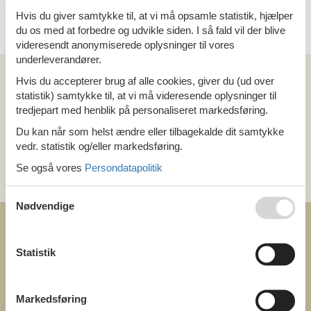
4 personer
Hvis du giver samtykke til, at vi må opsamle statistik, hjælper
du os med at forbedre og udvikle siden. I så fald vil der blive
videresendt anonymiserede oplysninger til vores
underleverandører.
Kan vi hjælpe?
Hvis du accepterer brug af alle cookies, giver du (ud over
statistik) samtykke til, at vi må videresende oplysninger til
Ring (+45) 7877 0427
tredjepart med henblik på personaliseret markedsføring.
Man. - fre. 10.00-16.00
Du kan når som helst ændre eller tilbagekalde dit samtykke
vedr. statistik og/eller markedsføring.
Send en e-mail
Se også vores
Persondatapolitik
og få et hurtigt svar, alle dage
Nødvendige
Statistik
COFMAN.COM
Markedsføring
ved