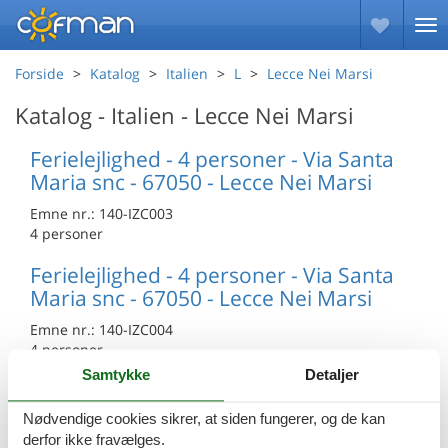
Forside
Katalog
Italien
L
Lecce Nei Marsi
Katalog - Italien - Lecce Nei Marsi
Ferielejlighed - 4 personer - Via Santa
Maria snc - 67050 - Lecce Nei Marsi
Emne nr.:
140-IZC003
4 personer
Ferielejlighed - 4 personer - Via Santa
Maria snc - 67050 - Lecce Nei Marsi
Emne nr.:
140-IZC004
4 personer
Samtykke
Detaljer
Ferielejlighed - 4 personer - Via Santa
Maria snc - 67050 - Lecce Nei Marsi
Nødvendige cookies sikrer, at siden fungerer, og de kan
derfor ikke fravælges.
Emne nr.:
140-IZC002