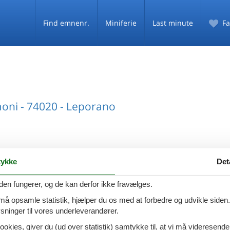
Find emnenr.
Miniferie
Last minute
Fa
oni - 74020 - Leporano
ykke
Det
den fungerer, og de kan derfor ikke fravælges.
 må opsamle statistik, hjælper du os med at forbedre og udvikle siden. I
FØLG OS PÅ
ninger til vores underleverandører.
Facebook
Instagram
ookies, giver du (ud over statistik) samtykke til, at vi må videresende