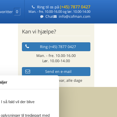
(+45) 7877 0427
Ring til os på
0
voritter
Man. - fre. 10.00-16.00 og lør. 10.00-14.00
Chat
info@cofman.com
Kan vi hjælpe?
Ring (+45) 7877 0427
Man. - fre. 10.00-16.00
Lør. 10.00-14.00
Send en e-mail
og få et hurtigt svar, alle dage
aljer
 så fald vil der blive
 oplysninger til tredjepart med