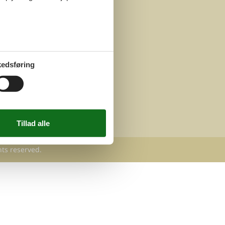
edsføring
hts reserved.