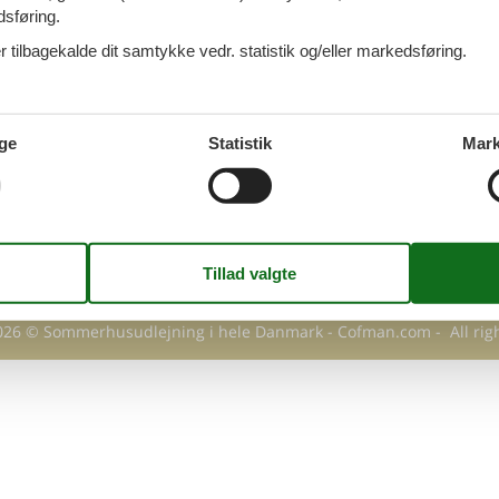
MATION
dsføring.
takt
 tilbagekalde dit samtykke vedr. statistik og/eller markedsføring.
Q
 Cofman
sondatapolitik
ge
Statistik
Mark
kies
g
 på billetter til LEGOLAND
026
©
Sommerhusudlejning i hele Danmark - Cofman.com
- All rig