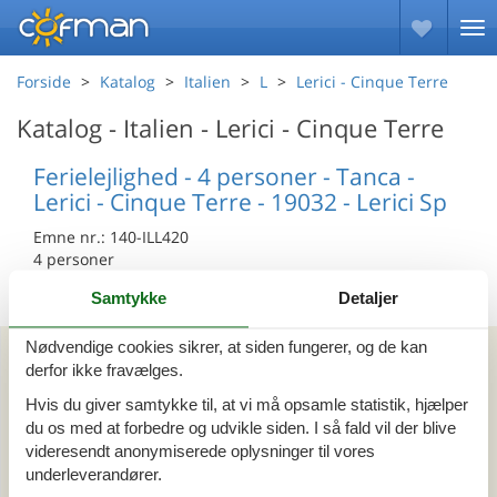
Forside
Katalog
Italien
L
Lerici - Cinque Terre
Katalog - Italien - Lerici - Cinque Terre
Ferielejlighed - 4 personer - Tanca -
Lerici - Cinque Terre - 19032 - Lerici Sp
Emne nr.:
140-ILL420
4 personer
Samtykke
Detaljer
Kan vi hjælpe?
Nødvendige cookies sikrer, at siden fungerer, og de kan
derfor ikke fravælges.
Hvis du giver samtykke til, at vi må opsamle statistik, hjælper
Ring (+45) 7877 0427
du os med at forbedre og udvikle siden. I så fald vil der blive
Man. - fre. 10.00-16.00
videresendt anonymiserede oplysninger til vores
Lør. 10.00-14.00
underleverandører.