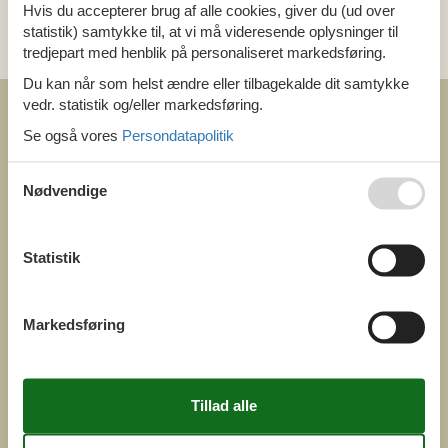
Hvis du accepterer brug af alle cookies, giver du (ud over
Send en e-mail
statistik) samtykke til, at vi må videresende oplysninger til
og få et hurtigt svar, alle dage
tredjepart med henblik på personaliseret markedsføring.
Du kan når som helst ændre eller tilbagekalde dit samtykke
vedr. statistik og/eller markedsføring.
Se også vores
Persondatapolitik
Nødvendige
COFMAN.COM
ved
Feline Holidays A/S
Statistik
Nygade 8b. 2. th
DK-7400 Herning
Danmark
Cofman.com
Markedsføring
Momsnr.: DK26347688
(+45) 7877 0427
info@cofman.com