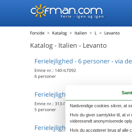
Ferie - igen og igen
Forside
Katalog
Italien
L
Levanto
Katalog - Italien - Levanto
Ferielejlighed - 6 personer - via d
Emne nr.:
140-ILT092
6 personer
Samt
Ferielejlighed - 5 personer - 1901
Emne nr.:
313-IT5098.673.1
Nødvendige cookies sikrer, at si
5 personer
Hvis du giver samtykke til, at vi
videresendt anonymiserede oplys
Ferielejlighed - 2 personer - 1901
Hvis du accepterer brug af alle c