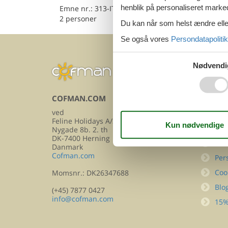
henblik på personaliseret marke
Emne nr.:
313-IT5098.669.1
2 personer
Du kan når som helst ændre eller
Se også vores
Persondatapolitik
Nødvendi
COFMAN.COM
INFOR
ved
Kon
Feline Holidays A/S
FA
Nygade 8b. 2. th
DK-7400 Herning
Om
Danmark
Cofman.com
Per
Coo
Momsnr.: DK26347688
Blo
(+45) 7877 0427
info@cofman.com
15%