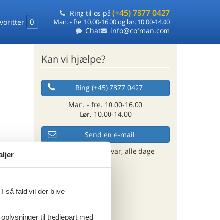
(+45) 7877 0427
Ring til os på
0
voritter
Man. - fre. 10.00-16.00 og lør. 10.00-14.00
Chat
info@cofman.com
Kan vi hjælpe?
Ring (+45) 7877 0427
Man. - fre. 10.00-16.00
Lør. 10.00-14.00
Send en e-mail
og få et hurtigt svar, alle dage
aljer
 så fald vil der blive
 oplysninger til tredjepart med