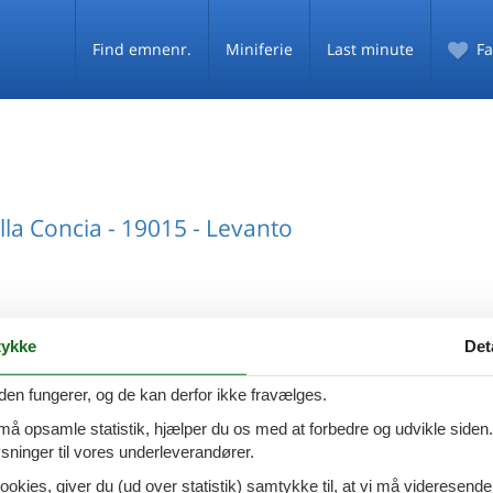
Find emnenr.
Miniferie
Last minute
Fa
ella Concia - 19015 - Levanto
ykke
Det
5 - Levanto
den fungerer, og de kan derfor ikke fravælges.
 må opsamle statistik, hjælper du os med at forbedre og udvikle siden. I
ninger til vores underleverandører.
5 - Levanto
ookies, giver du (ud over statistik) samtykke til, at vi må videresende