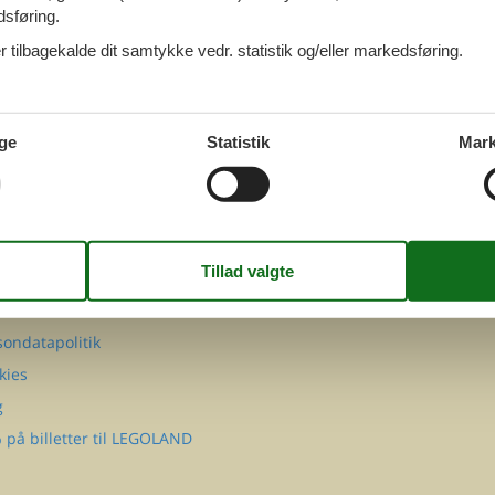
dsføring.
 tilbagekalde dit samtykke vedr. statistik og/eller markedsføring.
ge
Statistik
Mark
FØLG OS PÅ
Facebook
Instagram
MATION
takt
Q
 Cofman
sondatapolitik
kies
g
 på billetter til LEGOLAND