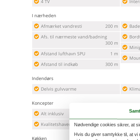
4 TV
Inter
I nærheden
Afmærket vandresti
200 m
Bade
Afs. til nærmeste vand/badning
Bord
300 m
Minig
Afstand lufthavn SPU
1 m
Moun
Afstand til indkøb
300 m
Indendørs
Delvis gulvvarme
Klim
Koncepter
Samt
Alt inklusiv
Luxur
Kvalitetshavemøbler
Røgfr
Nødvendige cookies sikrer, at si
Hvis du giver samtykke til, at vi
Køkken