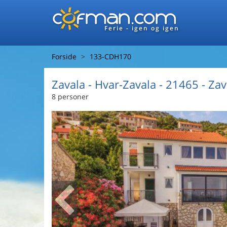
Ferie - igen og igen
Forside
133-CDH170
Zavala
 - Hvar-Zavala
 - 21465
 - Za
8 personer