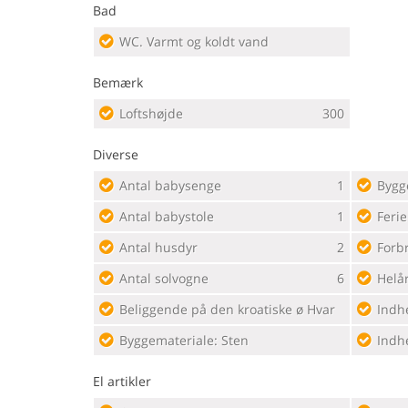
Bad
WC. Varmt og koldt vand
Bemærk
Loftshøjde
300
Diverse
Antal babysenge
1
Bygg
Antal babystole
1
Feri
Antal husdyr
2
Forb
Antal solvogne
6
Helår
Beliggende på den kroatiske ø Hvar
Indh
Byggemateriale: Sten
Indh
El artikler