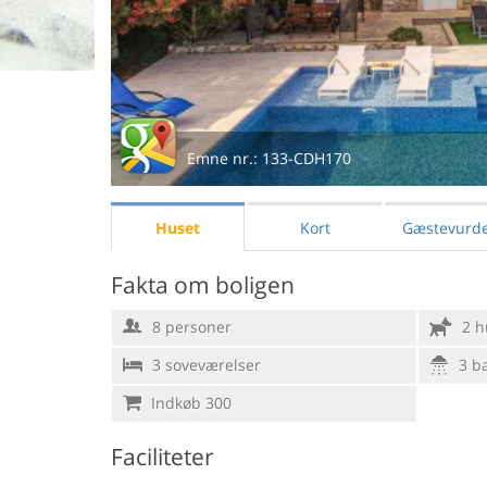
Emne nr.:
133-CDH170
Huset
Kort
Gæstevurde
Fakta om boligen
8 personer
2 h
3 soveværelser
3 b
Indkøb 300
Faciliteter