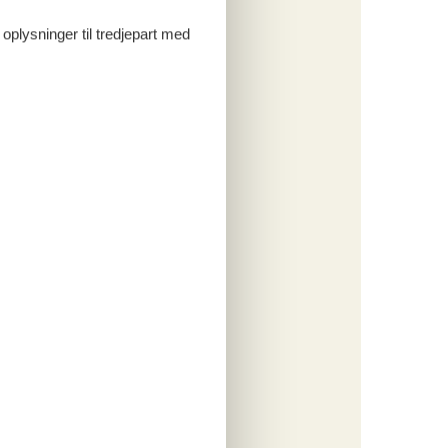
 oplysninger til tredjepart med
eplader
de
n.