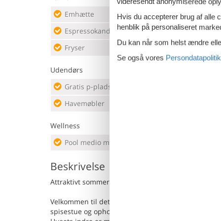
videresendt anonymiserede oplys
Emhætte
Køkk
Hvis du accepterer brug af alle c
henblik på personaliseret marke
Espressokande
Køle
Du kan når som helst ændre eller
Fryser
200 l
Mikr
Se også vores
Persondatapolitik
Udendørs
Gratis p-plads på grunden
3
Muret
Havemøbler
Natu
Wellness
Pool medio maj - ultimo sept.
Priv
Beskrivelse
Attraktivt sommerhus med en smuk beliggenhed.
Velkommen til dette indbydende sommerhus med en
spisestue og opholdsstue med åbent køkken, hvor I 