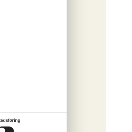
vor I
g jer.
rkede
edsføring