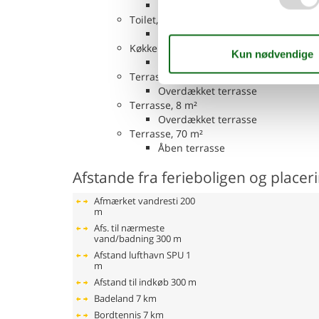
WC. Varmt og koldt vand, Bruser
Toilet, 3 m²
WC. Varmt og koldt vand
Køkken-alrum, 40 m², 2 personer
Sofa, madras eller lignende
Terrasse, 8 m²
Overdækket terrasse
Terrasse, 8 m²
Overdækket terrasse
Terrasse, 70 m²
Åben terrasse
Afstande fra ferieboligen og placer
Afmærket vandresti
200
m
Afs. til nærmeste
vand/badning
300 m
Afstand lufthavn SPU
1
m
Afstand til indkøb
300 m
Badeland
7 km
Bordtennis
7 km