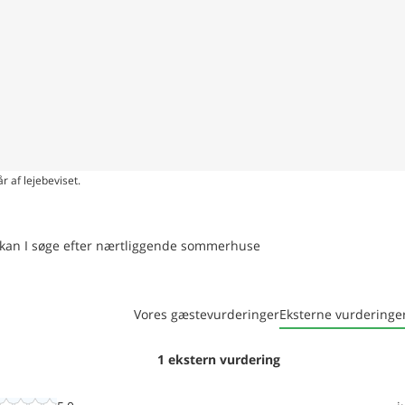
r af lejebeviset.
en kan I søge efter nærtliggende sommerhuse
Vores gæstevurderinger
Eksterne vurderinge
1 ekstern vurdering