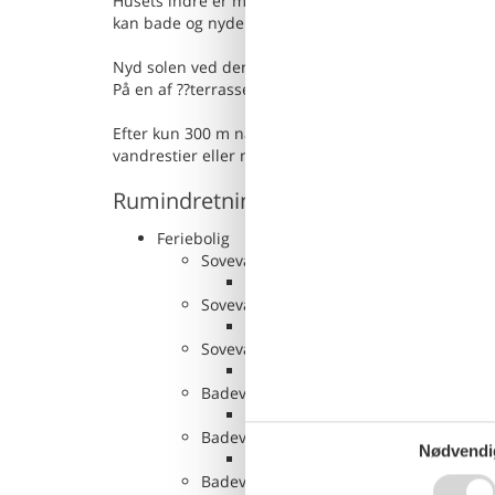
Husets indre er moderne og pænt dekoreret. Et højde
kan bade og nyde udsigten over havet på samme ti
Nyd solen ved den smukke udendørs pool med en god
På en af ??terrasserne kan I afslutte dagen med en
Efter kun 300 m når I den smukke stenstrand og de
vandrestier eller mountainbike-stier. Butikker og e
Rumindretning
Feriebolig
Soveværelse, 12 m², 2 personer
Dobbeltseng
Soveværelse, 12 m², 2 personer
Dobbeltseng
Soveværelse, 28 m², 2 personer
Dobbeltseng
Badeværelse, 4 m²
WC. Varmt og koldt vand, Bruser
Badeværelse, 4 m²
Nødvendi
WC. Varmt og koldt vand, Bruser
Badeværelse, 5 m²