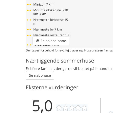
Minigolf
7 km
Mountainbikerute 5-10
km
3 km
Nærmeste beboelse
15
m
Nærmeste by
7 km
Nærmeste restaurant
50
m
😎
Se solens bane
Tennisbane
7 km
Der tages forbehold for evt. fejlplacering. Husadressen fremgå
Nærtliggende sommerhuse
Er I flere familier, der gerne vil bo tæt på hinand
Se nabohuse
Eksterne vurderinger
5,0