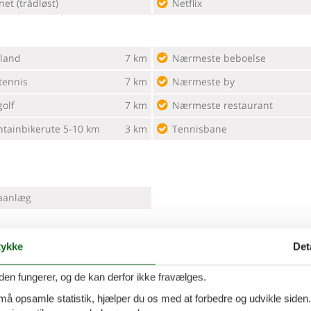
net (trådløst)
Netflix
land
7 km
Nærmeste beboelse
tennis
7 km
Nærmeste by
olf
7 km
Nærmeste restaurant
tainbikerute 5-10 km
3 km
Tennisbane
aanlæg
ykke
Det
y Collection
Tæt på havet
it hus
den fungerer, og de kan derfor ikke fravælges.
 må opsamle statistik, hjælper du os med at forbedre og udvikle siden. I