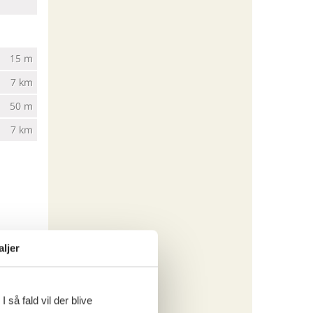
15 m
7 km
50 m
7 km
aljer
 så fald vil der blive