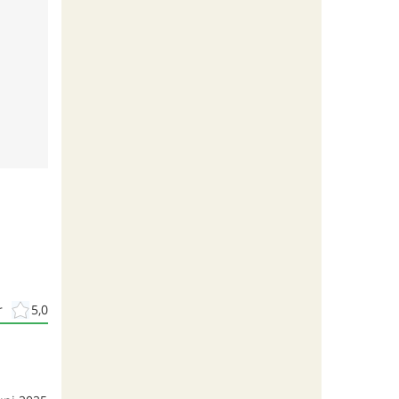
r
5,0