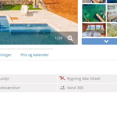
1/
39
ringer
Pris og kalender
usdyr
Rygning ikke tilladt
adeværelser
Vand 300