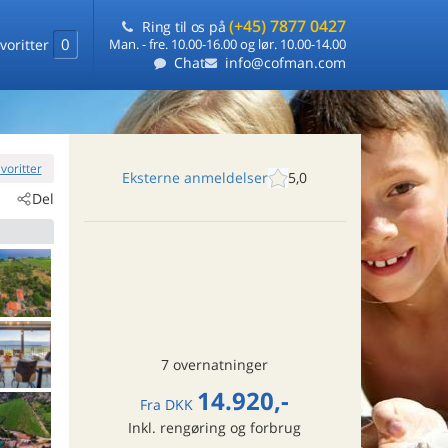
(+45) 7877 0427
Ring til os på
0
voritter
Man. - fre. 10.00-16.00 og lør. 10.00-14.00
Chat
info@cofman.com
favoritter
Eksterne anmeldelser
5,0
Del
7 overnatninger
14.920,-
Fra
DKK
Inkl. rengøring og forbrug