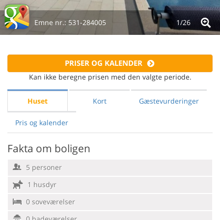
Emne nr.:
531-284005
1/
26
PRISER OG KALENDER
Kan ikke beregne prisen med den valgte periode.
Huset
Kort
Gæstevurderinger
Pris og kalender
Fakta om boligen
5 personer
1 husdyr
0 soveværelser
0 badeværelser