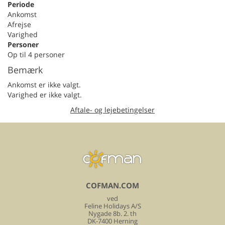
Periode
Ankomst
Afrejse
Varighed
Personer
Op til 4 personer
Bemærk
Ankomst er ikke valgt.
Varighed er ikke valgt.
Aftale- og lejebetingelser
COFMAN.COM
ved
Feline Holidays A/S
Nygade 8b. 2. th
DK-7400 Herning