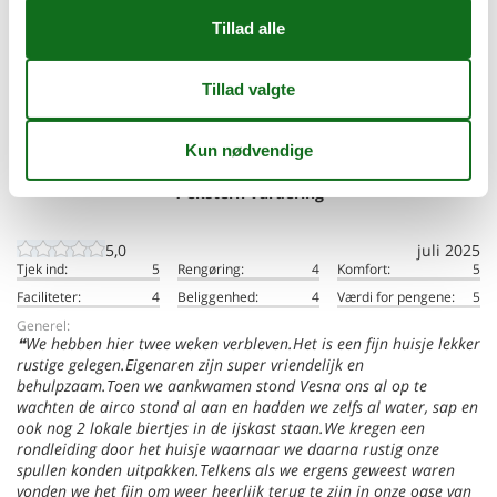
Eksterne vurderinger
Vores gæstevurderinger
Eksterne vurderinger
5,0
1 ekstern vurdering
5,0
juli 2025
Tjek ind:
5
Rengøring:
4
Komfort:
5
Faciliteter:
4
Beliggenhed:
4
Værdi for pengene:
5
Generel:
We hebben hier twee weken verbleven.Het is een fijn huisje lekker
rustige gelegen.Eigenaren zijn super vriendelijk en
behulpzaam.Toen we aankwamen stond Vesna ons al op te
wachten de airco stond al aan en hadden we zelfs al water, sap en
ook nog 2 lokale biertjes in de ijskast staan.We kregen een
rondleiding door het huisje waarnaar we daarna rustig onze
spullen konden uitpakken.Telkens als we ergens geweest waren
vonden we het fijn om weer heerlijk terug te zijn in onze oase van