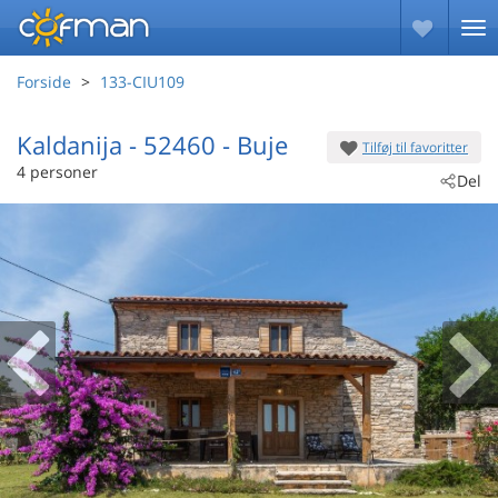
Forside
133-CIU109
Kaldanija
 - 52460
 - Buje
Tilføj til favoritter
 - Umag-Kaldanija
4 personer
Del