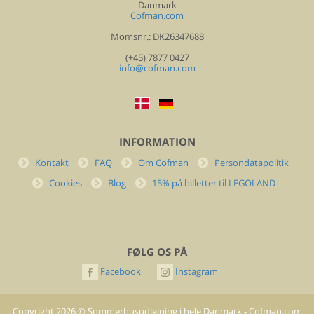
Danmark
Cofman.com
Momsnr.: DK26347688
(+45) 7877 0427
info@cofman.com
INFORMATION
Kontakt
FAQ
Om Cofman
Persondatapolitik
Cookies
Blog
15% på billetter til LEGOLAND
FØLG OS PÅ
Facebook
Instagram
Copyright
2026
©
Sommerhusudlejning i hele Danmark - Cofman.com