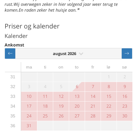
rust.Wij overwegen zeker in hier volgend jaar weer terug te
komen.En raden zeker het huisje aan.
Priser og kalender
Kalender
Ankomst
august 2026
ma
ti
on
to
fr
lø
sø
1
2
31
3
4
5
6
7
8
9
32
10
11
12
13
14
15
16
33
17
18
19
20
21
22
23
34
24
25
26
27
28
29
30
35
31
36