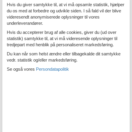
Hvis du giver samtykke til, at vi må opsamle statistik, hjælper
Alt inklusiv
du os med at forbedre og udvikle siden. I så fald vil der blive
Kvalitetshavemøbler
videresendt anonymiserede oplysninger til vores
underleverandører.
Røgfrit hus
Hvis du accepterer brug af alle cookies, giver du (ud over
statistik) samtykke til, at vi må videresende oplysninger til
Køkken
tredjepart med henblik på personaliseret markedsføring.
Frostboks
15 l
Du kan når som helst ændre eller tilbagekalde dit samtykke
Gas/elkomfur
vedr. statistik og/eller markedsføring.
Se også vores
Persondatapolitik
Kaffemaskine
Køkkenet har v/k vand
Køleskab
Udendørs
Gratis p-plads på grunden
2
Grill