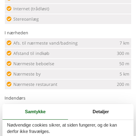
Internet (trådløst)
Stereoanlæg
I nærheden
Afs. til nærmeste vand/badning
7 km
Afstand til indkøb
300 m
Nærmeste beboelse
50 m
Nærmeste by
5 km
Nærmeste restaurant
200 m
Indendørs
Brændeovn
Samtykke
Detaljer
Klimaanlæg
Nødvendige cookies sikrer, at siden fungerer, og de kan
derfor ikke fravælges.
Koncepter