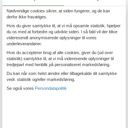
Nærmeste by
35 km
Nødvendige cookies sikrer, at siden fungerer, og de kan
Nærmeste restaurant
500 m
derfor ikke fravælges.
Indendørs
Hvis du giver samtykke til, at vi må opsamle statistik, hjælper
du os med at forbedre og udvikle siden. I så fald vil der blive
Brændeovn
videresendt anonymiserede oplysninger til vores
underleverandører.
Energibesparende varmesystem
Hvis du accepterer brug af alle cookies, giver du (ud over
Klimaanlæg
statistik) samtykke til, at vi må videresende oplysninger til
Ventilator
3
tredjepart med henblik på personaliseret markedsføring.
Du kan når som helst ændre eller tilbagekalde dit samtykke
Koncepter
vedr. statistik og/eller markedsføring.
Røgfrit hus
Se også vores
Persondatapolitik
Udendørs wellness
Køkken
Fryser