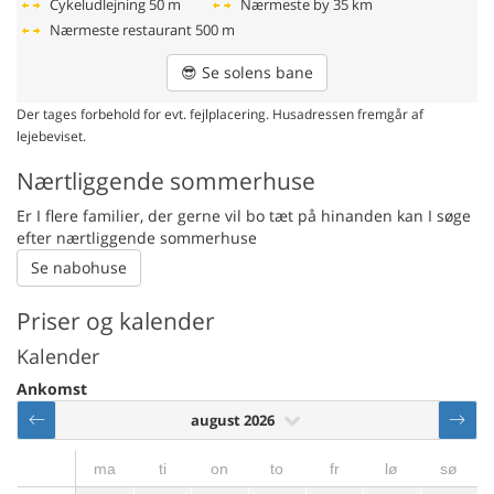
Cykeludlejning
50 m
Nærmeste by
35 km
Nærmeste restaurant
500 m
😎
Se solens bane
Der tages forbehold for evt. fejlplacering. Husadressen fremgår af
lejebeviset.
Nærtliggende sommerhuse
Er I flere familier, der gerne vil bo tæt på hinanden kan I søge
efter nærtliggende sommerhuse
Se nabohuse
Priser og kalender
Kalender
Ankomst
august 2026
ma
ti
on
to
fr
lø
sø