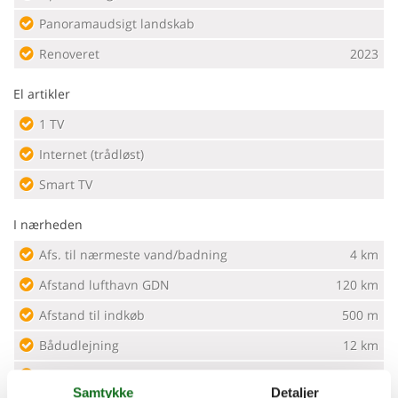
Panoramaudsigt landskab
Renoveret
2023
El artikler
1 TV
Internet (trådløst)
Smart TV
I nærheden
Afs. til nærmeste vand/badning
4 km
Afstand lufthavn GDN
120 km
Afstand til indkøb
500 m
Bådudlejning
12 km
Cykeludlejning
50 m
Samtykke
Detaljer