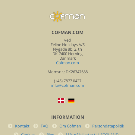
COFMAN.COM
ved
Feline Holidays A/S
Nygade 8b. 2. th
DK-7400 Herning
Danmark
Cofman.com
Momsnr.: DK26347688
(+45) 7877 0427
info@cofman.com
INFORMATION
Kontakt
FAQ
Om Cofman
Persondatapolitik
Cookies
Blog
15% på billetter til LEGOLAND