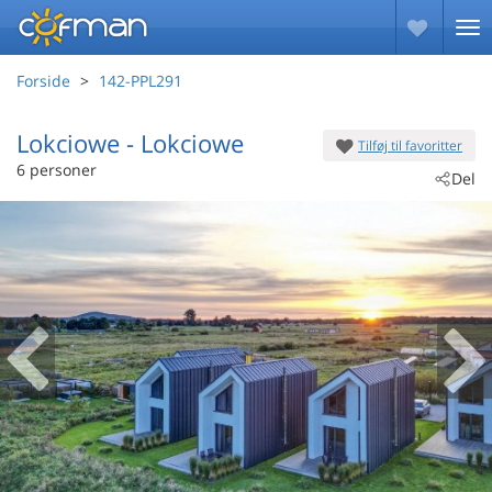
Forside
142-PPL291
Lokciowe
 - Lokciowe
Tilføj til favoritter
 - 76-214
6 personer
Del