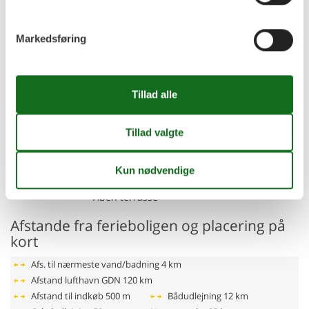
Rumindretning
Feriebolig
Markedsføring
Soveværelse, 12 m², 2 personer
Dobbeltseng
Soveværelse, 12 m², 2 personer
Dobbeltseng
Badeværelse, 6 m²
WC. Varmt og koldt vand, Bruser
Toilet, 4 m²
WC. Varmt og koldt vand
Køkken-alrum, 24 m², 2 personer
Sofa, madras eller lignende
Terrasse, 30 m²
Åben terrasse
Afstande fra ferieboligen og placering på
kort
Afs. til nærmeste vand/badning
4 km
Afstand lufthavn GDN
120 km
Afstand til indkøb
500 m
Bådudlejning
12 km