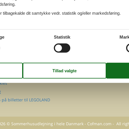
1
2
3
4
5
>
>>
dsføring.
 tilbagekalde dit samtykke vedr. statistik og/eller markedsføring.
FØLG OS PÅ
Facebook
Instagram
ge
Statistik
Mark
MATION
takt
Q
 Cofman
sondatapolitik
kies
g
 på billetter til LEGOLAND
026
©
Sommerhusudlejning i hele Danmark - Cofman.com
- All rig