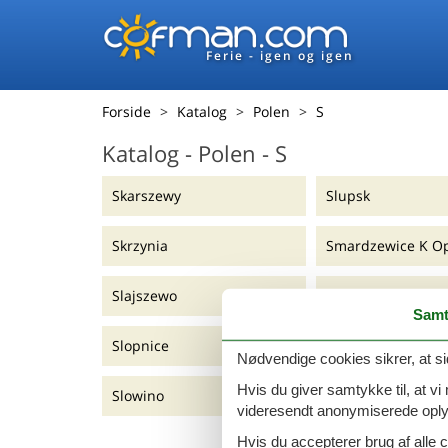
Ferie - igen og igen
Forside
Katalog
Polen
S
Katalog - Polen - S
Skarszewy
Slupsk
Skrzynia
Smardzewice K O
Slajszewo
Smoldzino
Samt
Slopnice
Smoldzinski Las
Nødvendige cookies sikrer, at si
Hvis du giver samtykke til, at vi
Slowino
Smólnik
videresendt anonymiserede oplys
Hvis du accepterer brug af alle c