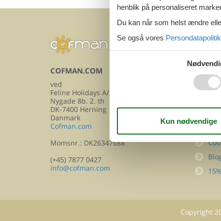
<<
<
henblik på personaliseret marke
Du kan når som helst ændre eller
Se også vores
Persondatapolitik
Nødvendi
COFMAN.COM
INFOR
ved
Kon
Feline Holidays A/S
FA
Nygade 8b. 2. th
DK-7400 Herning
Om
Danmark
Cofman.com
Per
Coo
Momsnr.: DK26347688
Blo
(+45) 7877 0427
info@cofman.com
15%
Copyright
2