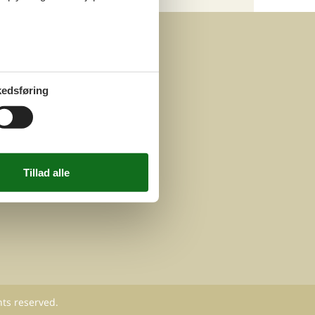
edsføring
hts reserved.