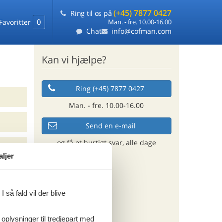
(+45) 7877 0427
Ring til os på
0
Favoritter
Man. - fre. 10.00-16.00
Chat
info@cofman.com
Kan vi hjælpe?
Ring (+45) 7877 0427
Man. - fre. 10.00-16.00
Send en e-mail
og få et hurtigt svar, alle dage
aljer
 så fald vil der blive
 oplysninger til tredjepart med