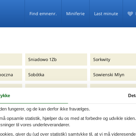
Find emnenr.
Miniferie
Last minute
Sniadowo 1Zb
Sorkwity
poczna
Sobótka
Sowienski Mlyn
Solec
Spore
ykke
Det
Sominy
Spychowo
den fungerer, og de kan derfor ikke fravælges.
 må opsamle statistik, hjælper du os med at forbedre og udvikle siden. I
Sopot
Spychowo-Kierwik
ninger til vores underleverandører.
ookies, giver du (ud over statistik) samtykke til, at vi må videresende