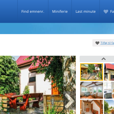
Find emnenr.
Miniferie
Last minute
Fa
Tilføj til 