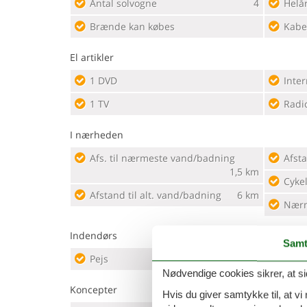
Antal solvogne
4
Helår
Brænde kan købes
Kabe
El artikler
1 DVD
Inter
1 TV
Radi
I nærheden
Afs. til nærmeste vand/badning
Afsta
1,5 km
Cyke
Afstand til alt. vand/badning
6 km
Nærm
Indendørs
Samt
Pejs
Nødvendige cookies sikrer, at si
Koncepter
Hvis du giver samtykke til, at vi