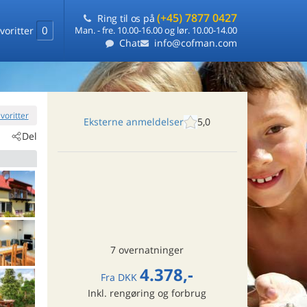
(+45) 7877 0427
Ring til os på
0
voritter
Man. - fre. 10.00-16.00 og lør. 10.00-14.00
Chat
info@cofman.com
favoritter
Eksterne anmeldelser
5,0
Del
7 overnatninger
4.378,-
Fra
DKK
Inkl. rengøring og forbrug