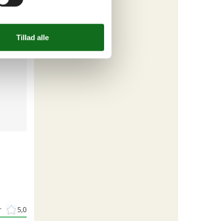
r
5,0