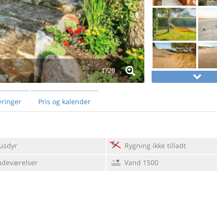
1/
29
ringer
Pris og kalender
usdyr
Rygning ikke tilladt
adeværelser
Vand 1500