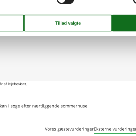
ing på kort
r af lejebeviset.
en kan I søge efter nærtliggende sommerhuse
Vores gæstevurderinger
Eksterne vurderinge