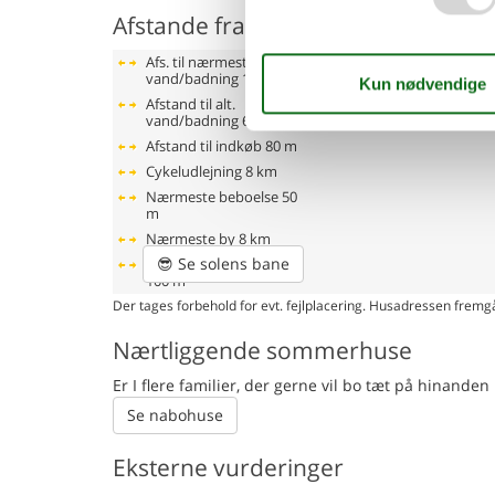
Afstande fra ferieboligen og placer
Afs. til nærmeste
vand/badning
1,5 km
Afstand til alt.
vand/badning
6 km
Afstand til indkøb
80 m
Cykeludlejning
8 km
Nærmeste beboelse
50
m
Nærmeste by
8 km
😎
Se solens bane
Nærmeste restaurant
100 m
Der tages forbehold for evt. fejlplacering. Husadressen fremgå
Nærtliggende sommerhuse
Er I flere familier, der gerne vil bo tæt på hinand
Se nabohuse
Eksterne vurderinger