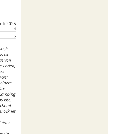
juli 2025
4
5
nach
s ist
en von
a Laden,
les
urant
 einem
Das
"Camping
usste.
echend
etrocknet
leider
emein