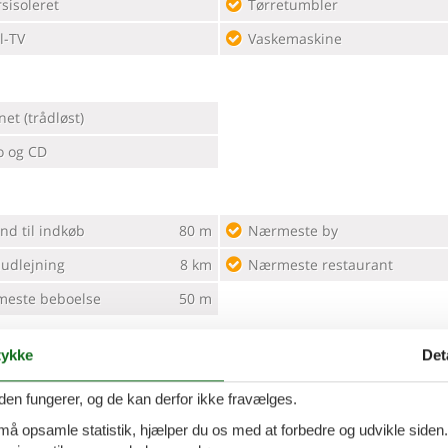
sisoleret
Tørretumbler
l-TV
Vaskemaskine
net (trådløst)
o og CD
nd til indkøb
80 m
Nærmeste by
ludlejning
8 km
Nærmeste restaurant
este beboelse
50 m
ykke
Det
den fungerer, og de kan derfor ikke fravælges.
 må opsamle statistik, hjælper du os med at forbedre og udvikle siden. I