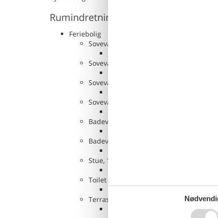
Rumindretning
Feriebolig
Soveværelse, 2 personer
Dobbeltseng
Soveværelse, 2 personer
Dobbeltseng
Soveværelse, 2 personer
Sofa, madras eller lignende
Soveværelse, 2 personer
Sofa, madras eller lignende
Badeværelse
WC. Varmt og koldt vand, Bruser
Badeværelse
WC. Varmt og koldt vand, Bruser
Stue, 1 person
Sofa, madras eller lignende
Toilet
WC. Varmt og koldt vand
Nødvendi
Terrasse, 10 m²
Overdækket terrasse