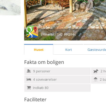
Emne nr.:
142-PPO146
Huset
Kort
Gæstevurde
Fakta om boligen
9 personer
2 h
4 soveværelser
2 b
Indkøb 80
Faciliteter