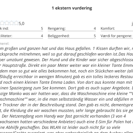
1 ekstern vurdering
5,0
k ind:
5
Rengøring:
4
Komfort:
iliteter:
4
Beliggenhed:
5
Værdi for pengene:
nerel:
Im großen und ganzen hat und das Haus gefallen. 1 Kissen durften wir, 
cksprache mitnehmen, weil so gut darauf geschlafen worden ist.Das Hau
per umzäunt gewesen. Der Hund und die Kinder war sicher abgeschloss
r Hauptstraße. Direkt ein paar Meter weiter war ein kleiner Tante Emm
 dem man so gut wie alles bekommen hat, noch ein Stückchen weiter (al
ßläufig erreichbar in wenigen Minuten) gab es ein tolles leckeres Resta
d noch einen kleinen Tante Emma Laden. Von dort aus konnte man mit
einen Spaziergang zum See kommen. Dort gab es auch super Angebote. 
nzige Manko was wir hatten war, dass die Waschmaschine eine kleine "
schmaschine"" war, in die man selbstständig Wasser ein und abfüllen m
r Trockner der in der Beschreibung stand. Den gab es nicht, dementspr
t, die Kleidung die wir waschen mussten, sehr lange gebraucht bis sie g
t. Der Netzempfang vom Handy war fast garnicht vorhanden (3 von 4
wachsenen hatten verschiedene Anbieter) auch eine E-Sim für Polen hat 
ine Abhilfe geschaffen. Das WLAN ist leider auch nicht für so viele
rsonen/Geräte ausgelegt, was aber wahrscheinlich an dem Ausbau allg