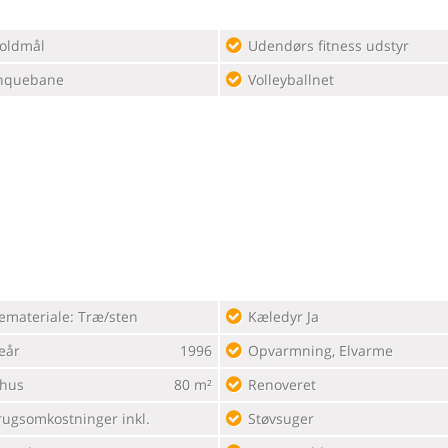
oldmål
Udendørs fitness udstyr
nquebane
Volleyballnet
emateriale: Træ/sten
Kæledyr Ja
eår
1996
Opvarmning, Elvarme
ehus
80 m²
Renoveret
rugsomkostninger inkl.
Støvsuger