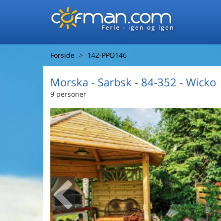
Ferie - igen og igen
Forside
142-PPO146
Morska
 - Sarbsk
 - 84-352
 - Wicko
9 personer