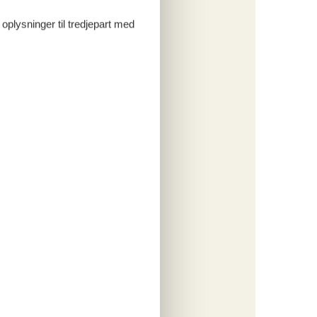
 oplysninger til tredjepart med
 lære at
e 3D
 og