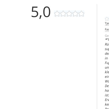
5,0
Tje
Fac
Ge
"
Rü
su
de
in
Fu
un
kl
ei
Wa
De
ha
is
Er
ke
Pe