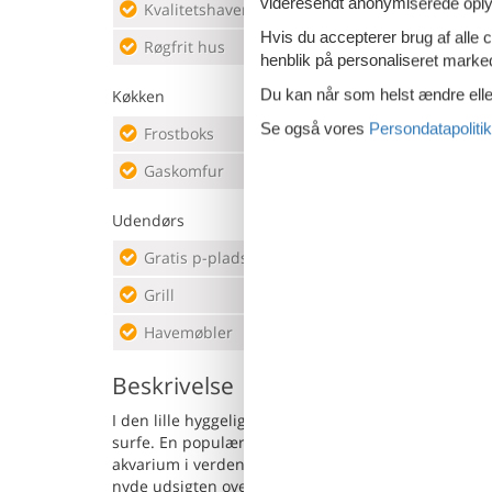
videresendt anonymiserede oplys
Kvalitetshavemøbler
Udend
Hvis du accepterer brug af alle c
Røgfrit hus
Uden
henblik på personaliseret marke
Du kan når som helst ændre eller
Køkken
Se også vores
Persondatapolitik
Frostboks
20 l
Kaff
Gaskomfur
Køkk
Udendørs
Gratis p-plads på grunden
3
Indh
Grill
Klatr
Havemøbler
Natu
Beskrivelse
I den lille hyggelige landsby Sarbsk ligger dette enk
surfe. En populær seværdighed er den første ’Sea Par
akvarium i verden. Der er legeplads på grunden hvor
nyde udsigten over omgivelserne. Ideel til to famili