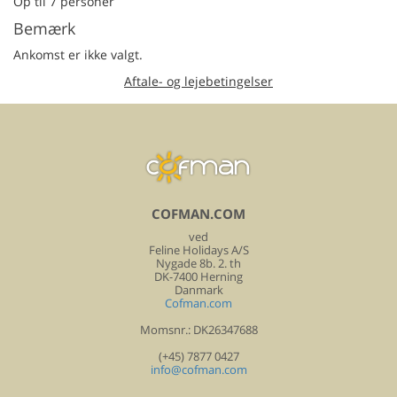
Op til 7 personer
Bemærk
Ankomst er ikke valgt.
Aftale- og lejebetingelser
COFMAN.COM
ved
Feline Holidays A/S
Nygade 8b. 2. th
DK-7400 Herning
Danmark
Cofman.com
Momsnr.: DK26347688
(+45) 7877 0427
info@cofman.com