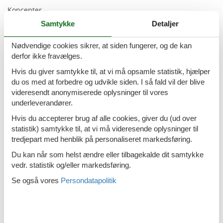
Koncepter
Samtykke
Detaljer
Kvalitetshavemøbler
Røgfrit hus
Nødvendige cookies sikrer, at siden fungerer, og de kan
derfor ikke fravælges.
Udendørs wellness
Hvis du giver samtykke til, at vi må opsamle statistik, hjælper
du os med at forbedre og udvikle siden. I så fald vil der blive
Køkken
videresendt anonymiserede oplysninger til vores
El-plader
4 kogeplader
underleverandører.
Frostboks
Hvis du accepterer brug af alle cookies, giver du (ud over
statistik) samtykke til, at vi må videresende oplysninger til
Kaffemaskine
tredjepart med henblik på personaliseret markedsføring.
Køkkenet har v/k vand
Du kan når som helst ændre eller tilbagekalde dit samtykke
vedr. statistik og/eller markedsføring.
Køleskab
Se også vores
Persondatapolitik
Mikroovn
Opvaskemaskine