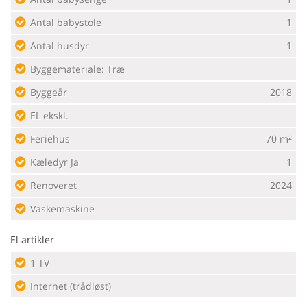
Antal babystole
1
Antal husdyr
1
Byggemateriale: Træ
Byggeår
2018
EL ekskl.
Feriehus
70 m²
Kæledyr Ja
1
Renoveret
2024
Vaskemaskine
El artikler
1 TV
Internet (trådløst)