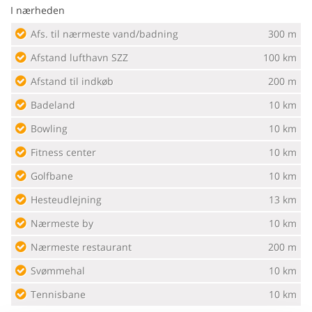
I nærheden
Afs. til nærmeste vand/badning
300 m
Afstand lufthavn SZZ
100 km
Afstand til indkøb
200 m
Badeland
10 km
Bowling
10 km
Fitness center
10 km
Golfbane
10 km
Hesteudlejning
13 km
Nærmeste by
10 km
Nærmeste restaurant
200 m
Svømmehal
10 km
Tennisbane
10 km