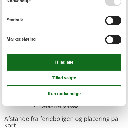
Nødvendige
og observer det mangfoldige fugleliv. Om aftenen inviterer
hyggelige caféer og fiskerestauranter i Dzwirzyno og Ustronie
Morskie jer til at blive hængende, hvor I kan nyde frisk fisk lige
Statistik
ved havet.
Rumindretning
Markedsføring
Feriebolig
Soveværelse, 3 personer
Enkelt seng
Soveværelse, 3 personer
Enkelt seng
Dobbeltseng
Badeværelse
WC. Varmt og koldt vand, Bruser
Køkken-alrum, 1 person
Sofa, madras eller lignende
Terrasse, 4 m²
Overdækket terrasse
Afstande fra ferieboligen og placering på
kort