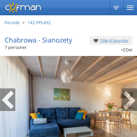
Forside
142-PPL432
Chabrowa
 - Sianozety
Tilføj til favoritter
 - 78-111
7 personer
Del