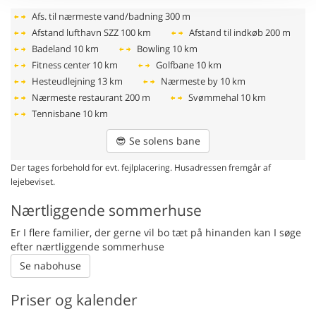
Afs. til nærmeste vand/badning
300 m
Afstand lufthavn SZZ
100 km
Afstand til indkøb
200 m
Badeland
10 km
Bowling
10 km
Fitness center
10 km
Golfbane
10 km
Hesteudlejning
13 km
Nærmeste by
10 km
Nærmeste restaurant
200 m
Svømmehal
10 km
Tennisbane
10 km
😎
Se solens bane
Der tages forbehold for evt. fejlplacering. Husadressen fremgår af
lejebeviset.
Nærtliggende sommerhuse
Er I flere familier, der gerne vil bo tæt på hinanden kan I søge
efter nærtliggende sommerhuse
Se nabohuse
Priser og kalender