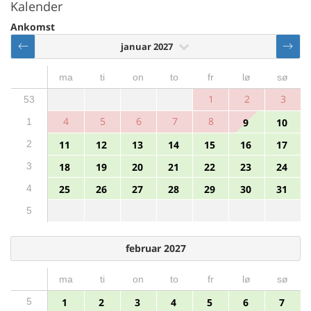
Kalender
Ankomst
januar 2027
ma
ti
on
to
fr
lø
sø
1
2
3
53
4
5
6
7
8
1
9
10
2
11
12
13
14
15
16
17
3
18
19
20
21
22
23
24
4
25
26
27
28
29
30
31
5
februar 2027
ma
ti
on
to
fr
lø
sø
5
1
2
3
4
5
6
7