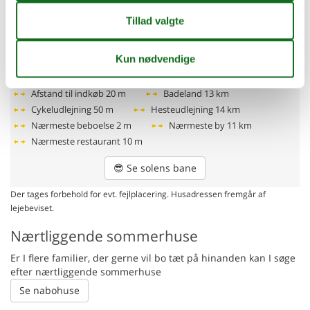
Afstande fra ferieboligen og placering på
kort
Afs. til nærmeste vand/badning
200 m
Afstand lufthavn SZZ
110 km
Afstand til alt. vand/badning
5 km
Afstand til indkøb
20 m
Badeland
13 km
Cykeludlejning
50 m
Hesteudlejning
14 km
Nærmeste beboelse
2 m
Nærmeste by
11 km
Nærmeste restaurant
10 m
😎
Se solens bane
Der tages forbehold for evt. fejlplacering. Husadressen fremgår af
lejebeviset.
Nærtliggende sommerhuse
Er I flere familier, der gerne vil bo tæt på hinanden kan I søge
efter nærtliggende sommerhuse
Se nabohuse