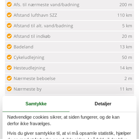
Afs. til nærmeste vand/badning
200 m
Afstand lufthavn SZZ
110 km
Afstand til alt. vand/badning
5 km
Afstand til indkøb
20 m
Badeland
13 km
Cykeludlejning
50 m
Hesteudlejning
14 km
Nærmeste beboelse
2 m
Nærmeste by
11 km
Nærmeste restaurant
10 m
Samtykke
Detaljer
Koncepter
Nødvendige cookies sikrer, at siden fungerer, og de kan
derfor ikke fravælges.
Kvalitetshavemøbler
Hvis du giver samtykke til, at vi må opsamle statistik, hjælper
Røgfrit hus