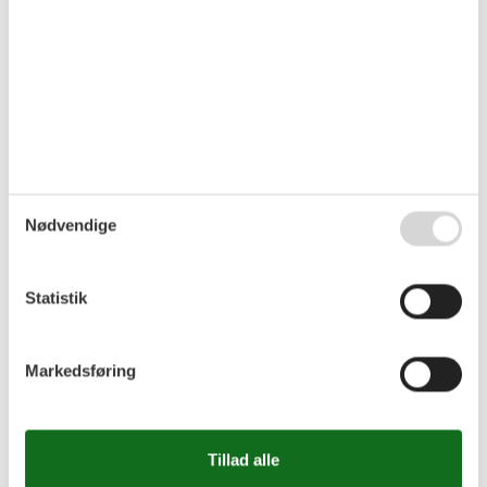
Ustronie Morskie eller fyret. Havnen og rebparken i Kolobrzeg
er også spændende destinationer.
Velkommen!
Nabohus PPO784, PPO783, PPO781 og PPO785.
Rumindretning
Feriebolig
Soveværelse, 3 personer
Nødvendige
Enkelt seng
Dobbeltseng
Soveværelse, 3 personer
Statistik
Enkelt seng
Dobbeltseng
Badeværelse
WC. Varmt og koldt vand, Bruser
Markedsføring
Terrasse, 5 m²
Overdækket terrasse
Terrasse, 5 m²
Overdækket terrasse