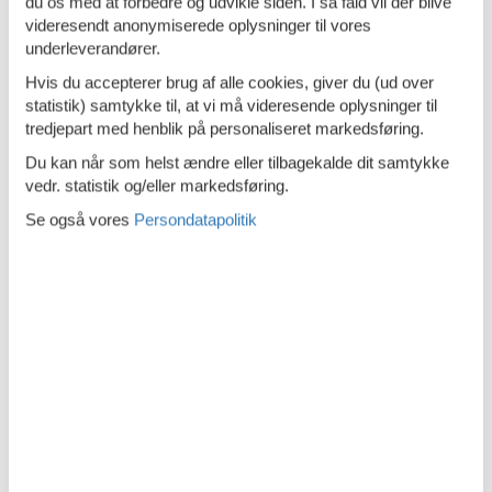
du os med at forbedre og udvikle siden. I så fald vil der blive
Tæt på havet
videresendt anonymiserede oplysninger til vores
underleverandører.
Køkken
Hvis du accepterer brug af alle cookies, giver du (ud over
statistik) samtykke til, at vi må videresende oplysninger til
El-plader
2 kogeplader
tredjepart med henblik på personaliseret markedsføring.
Køkkenet har v/k vand
Du kan når som helst ændre eller tilbagekalde dit samtykke
Køleskab
vedr. statistik og/eller markedsføring.
Mikroovn
Se også vores
Persondatapolitik
Udendørs
Fælles grund
8000 m²
Grill
Gynge og sandkasse
Havemøbler
Indhegnet grund