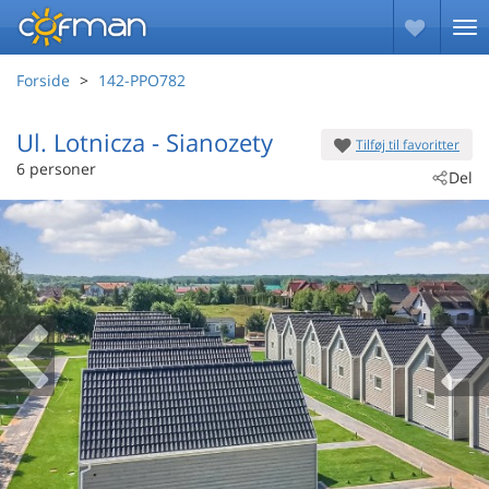
Forside
142-PPO782
Ul. Lotnicza
 - Sianozety
Tilføj til favoritter
 - 78-111
6 personer
Del