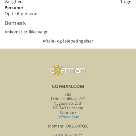
Varighed
1 uge
Personer
Op til 6 personer
Bemærk
Ankomst er ikke valgt.
Aftale- og lejebetingelser
COFMAN.COM
ved
Feline Holidays A/S
Nygade 8b. 2. th
DK-7400 Herning
Danmark
Cofman.com
Momsnr.: DK26347688
(+45) 7877 0427