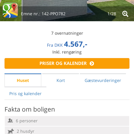
Emne nr.:
142-PPO782
1/
28
7 overnatninger
4.567,-
Fra
DKK
Inkl. rengøring
PRISER OG KALENDER
Huset
Kort
Gæstevurderinger
Pris og kalender
Fakta om boligen
6 personer
2 husdyr