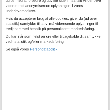
du os med at forbedre og udvikle siden. I så fald vil der blive
Tæt på havet
videresendt anonymiserede oplysninger til vores
underleverandører.
Køkken
Hvis du accepterer brug af alle cookies, giver du (ud over
statistik) samtykke til, at vi må videresende oplysninger til
El-plader
2 kogeplader
tredjepart med henblik på personaliseret markedsføring.
Køkkenet har v/k vand
Du kan når som helst ændre eller tilbagekalde dit samtykke
Køleskab
vedr. statistik og/eller markedsføring.
Mikroovn
Se også vores
Persondatapolitik
Udendørs
Fælles grund
8000 m²
Grill
Gynge og sandkasse
Havemøbler
Indhegnet grund