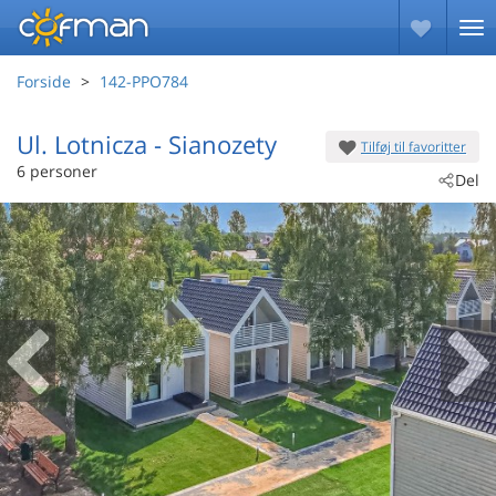
Forside
142-PPO784
Ul. Lotnicza
 - Sianozety
Tilføj til favoritter
 - 78-111
6 personer
Del