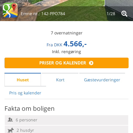
Emne nr.:
142-PPO784
1/
28
7 overnatninger
4.566,-
Fra
DKK
Inkl. rengøring
PRISER OG KALENDER
Huset
Kort
Gæstevurderinger
Pris og kalender
Fakta om boligen
6 personer
2 husdyr