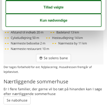
Afstande fra ferieboligen og placering på
kort
Afs. til nærmeste vand/badning
200 m
Afstand lufthavn SZZ
110 km
Afstand til alt. vand/badning
5 km
Afstand til indkøb
20 m
Badeland
13 km
Cykeludlejning
50 m
Hesteudlejning
14 km
Nærmeste beboelse
2 m
Nærmeste by
11 km
Nærmeste restaurant
10 m
😎
Se solens bane
Der tages forbehold for evt. fejlplacering. Husadressen fremgår af
lejebeviset.
Nærtliggende sommerhuse
Er I flere familier, der gerne vil bo tæt på hinanden kan I søge
efter nærtliggende sommerhuse
Se nabohuse