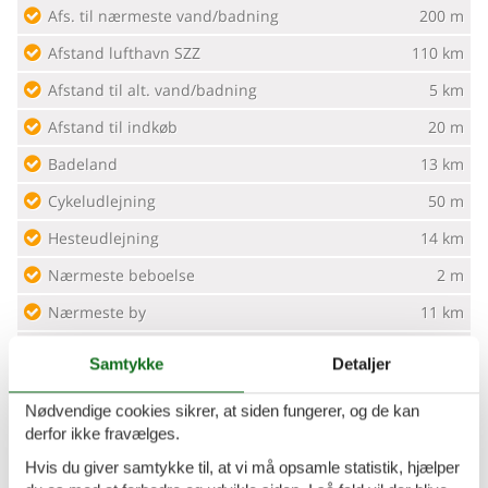
Afs. til nærmeste vand/badning
200 m
Afstand lufthavn SZZ
110 km
Afstand til alt. vand/badning
5 km
Afstand til indkøb
20 m
Badeland
13 km
Cykeludlejning
50 m
Hesteudlejning
14 km
Nærmeste beboelse
2 m
Nærmeste by
11 km
Nærmeste restaurant
10 m
Samtykke
Detaljer
Koncepter
Nødvendige cookies sikrer, at siden fungerer, og de kan
derfor ikke fravælges.
Kvalitetshavemøbler
Hvis du giver samtykke til, at vi må opsamle statistik, hjælper
Røgfrit hus