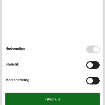
Ustronie Morskie eller fyret. Havnen og rebparken i Kolobrzeg
er også spændende destinationer.
Velkommen!
Nabohus PPO781, PPO783, PPO782 og PPO785.
Rumindretning
Feriebolig
Soveværelse, 3 personer
Nødvendige
Enkelt seng
Dobbeltseng
Soveværelse, 3 personer
Statistik
Enkelt seng
Dobbeltseng
Badeværelse
WC. Varmt og koldt vand, Bruser
Markedsføring
Terrasse, 5 m²
Overdækket terrasse
Terrasse, 5 m²
Overdækket terrasse