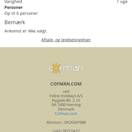
Varighed
1 uge
Personer
Op til 6 personer
Bemærk
Ankomst er ikke valgt.
Aftale- og lejebetingelser
COFMAN.COM
ved
Feline Holidays A/S
Nygade 8b. 2. th
DK-7400 Herning
Danmark
Cofman.com
Momsnr.: DK26347688
(+45) 7877 0427