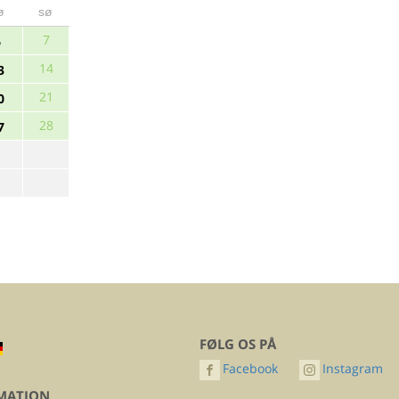
ø
sø
7
6
14
3
21
0
28
7
FØLG OS PÅ
Facebook
Instagram
MATION