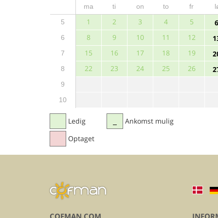
ma
ti
on
to
fr
l
1
2
3
4
5
5
8
9
10
11
12
6
1
15
16
17
18
19
7
2
22
23
24
25
26
8
2
9
10
Ledig
Ankomst mulig
Optaget
COFMAN.COM
INFOR