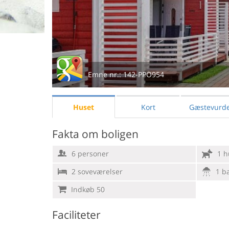
Emne nr.:
142-PPO954
Huset
Kort
Gæstevurde
Fakta om boligen
6 personer
1 h
2 soveværelser
1 b
Indkøb 50
Faciliteter