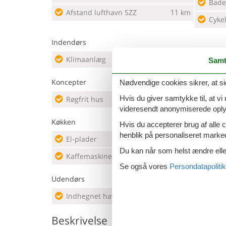
Bade
Afstand lufthavn SZZ
11 km
Cyke
Indendørs
Klimaanlæg
Venti
Samt
Koncepter
Nødvendige cookies sikrer, at si
Hvis du giver samtykke til, at vi
Røgfrit hus
Tæt 
videresendt anonymiserede oplys
Køkken
Hvis du accepterer brug af alle c
henblik på personaliseret marke
El-plader
2 kogeplader
Køkk
Du kan når som helst ændre eller
Kaffemaskine
Køle
Se også vores
Persondatapolitik
Udendørs
Indhegnet have
Natu
Beskrivelse