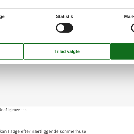
ing på kort
ge
Statistik
Mark
r af lejebeviset.
en kan I søge efter nærtliggende sommerhuse