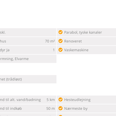
skl.
Parabol, tyske kanaler
ehus
70 m²
Renoveret
dyr Ja
1
Vaskemaskine
rmning, Elvarme
net (trådløst)
nd til alt. vand/badning
5 km
Hesteudlejning
nd til indkøb
50 m
Nærmeste by