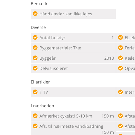
Bemærk
Håndklæder kan ikke lejes
Diverse
Antal husdyr
1
EL ek
Byggemateriale: Træ
Feri
Byggeår
2018
Kæle
Delvis isoleret
Opva
El artikler
1 TV
Inter
I nærheden
Afmærket cykelsti 5-10 km
150 m
Afsta
Afs. til nærmeste vand/badning
Afsta
150 m