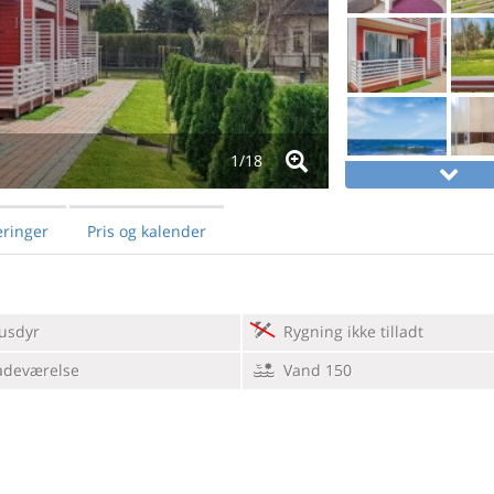
1/
18
ringer
Pris og kalender
usdyr
Rygning ikke tilladt
adeværelse
Vand 150