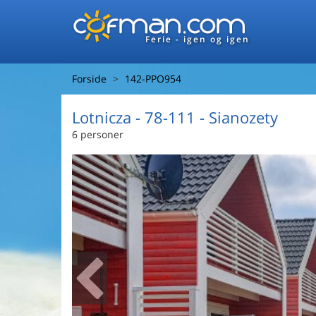
Ferie - igen og igen
Forside
142-PPO954
Lotnicza
 - 78-111
 - Sianozety
6 personer