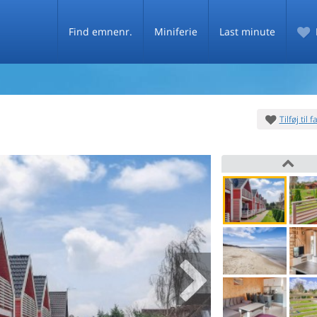
Find emnenr.
Miniferie
Last minute
Tilføj til 