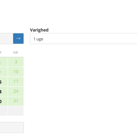
Varighed
1 uge
ø
sø
3
2
10
9
17
6
24
3
31
0