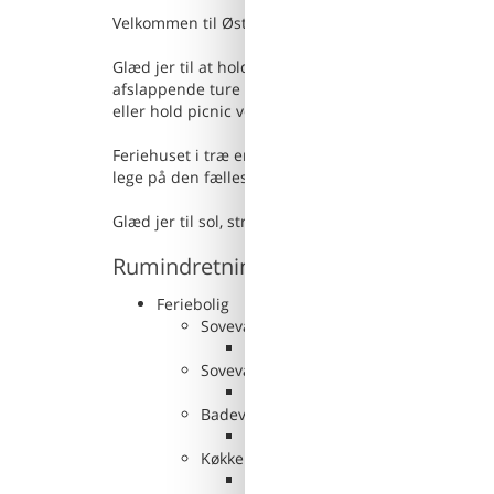
Velkommen til Østersøkysten og dette hyggelige fer
Glæd jer til at holde ferie i en maritim atmosfære 
afslappende ture på de lange sandstrande og i de s
eller hold picnic ved havet. Kolobrzeg er ikke langt
Feriehuset i træ er komfortabelt og hjemligt, og er
lege på den fælles legeplads foran huset, indtil I ka
Glæd jer til sol, strand og hav i dette indbydende 
Rumindretning
Feriebolig
Soveværelse, 12 m², 2 personer
Enkelt seng
Soveværelse, 12 m², 2 personer
Enkelt seng
Badeværelse, 4 m²
WC. Varmt og koldt vand, Bruser
Køkken-alrum, 40 m², 2 personer
Sofa, madras eller lignende