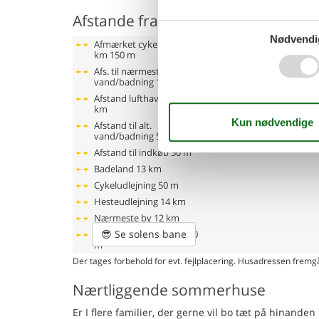
Afstande fra ferieboligen og placer
Nødvendi
Afmærket cykelsti 5-10
km
150 m
Afs. til nærmeste
vand/badning
150 m
Afstand lufthavn SZZ
11
km
Afstand til alt.
vand/badning
5 km
Afstand til indkøb
50 m
Badeland
13 km
Cykeludlejning
50 m
Hesteudlejning
14 km
Nærmeste by
12 km
😎
Se solens bane
Nærmeste restaurant
50
m
Der tages forbehold for evt. fejlplacering. Husadressen fremgå
Nærtliggende sommerhuse
Er I flere familier, der gerne vil bo tæt på hinand