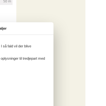
50 m
aljer
 så fald vil der blive
 oplysninger til tredjepart med
2