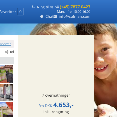
(+45) 7877 0427
Ring til os på
0
Favoritter
Man. - fre. 10.00-16.00
Chat
info@cofman.com
favoritter
Del
7 overnatninger
4.653,-
Fra
DKK
Inkl. rengøring