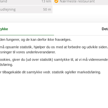
land
13 km
Nærmeste restaurant
ludlejning
50 m
lator
ykke
Det
den fungerer, og de kan derfor ikke fravælges.
 må opsamle statistik, hjælper du os med at forbedre og udvikle siden. I
på havet
ninger til vores underleverandører.
ookies, giver du (ud over statistik) samtykke til, at vi må videresende
dsføring.
enet har v/k vand
Mikroovn
 tilbagekalde dit samtykke vedr. statistik og/eller markedsføring.
skab
Opvaskemaskine
rgrund
2600 m²
P-plads i nærh. mod betaling