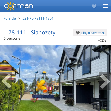
Forside
521-PL-78111-1301
 - 78-111
 - Sianozety
Tilføj til favoritter
6 personer
Del