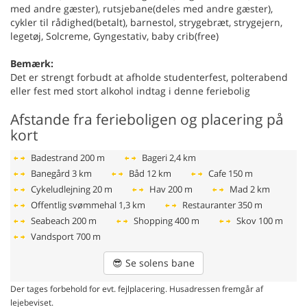
med andre gæster), rutsjebane(deles med andre gæster),
cykler til rådighed(betalt), barnestol, strygebræt, strygejern,
legetøj, Solcreme, Gyngestativ, baby crib(free)
Bemærk:
Det er strengt forbudt at afholde studenterfest, polterabend
eller fest med stort alkohol indtag i denne feriebolig
Afstande fra ferieboligen og placering på
kort
Badestrand
200 m
Bageri
2,4 km
Banegård
3 km
Båd
12 km
Cafe
150 m
Cykeludlejning
20 m
Hav
200 m
Mad
2 km
Offentlig svømmehal
1,3 km
Restauranter
350 m
Seabeach
200 m
Shopping
400 m
Skov
100 m
Vandsport
700 m
😎
Se solens bane
Der tages forbehold for evt. fejlplacering. Husadressen fremgår af
lejebeviset.