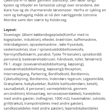
cykelrute R-10 løber gennem Sianozety. Den løber langs
kysten og tilbyder en fantastisk udsigt over strandene, det
klare hav og de charmerende tørvemoser. Herfra er cykling en
nem og behagelig måde at nå den nærliggende Ustronie
Morskie samt den større by Kolobrzeg.
Layout:
Stueetage: (åbent køkken(kogeplade(Komfur med to
kogeplader, induktion), elkedel, brødrister, kaffemaskine,
mikrobølgeovn, opvaskemaskine , køle-fryseskab,
vaskemaskine), stue / spisestue(dobbeltsovesofa,
Fjernsyn(fladskærm, parabol, Tyske TV-kanaler), spisebord(6
personer)), badeværelse(bruser, håndvask, toilet, føntørrer))
På 1. etage: (soveværelse(dobbeltseng, køjeseng),
soveværelse(dobbeltseng, køjeseng)) Reception,
Internetadgang, Parkering, Bordfodbold, Bordtennis,
Cykeludlejning, Bordtennis, Indendørs legerum, Legeområde,
Græsplæne, babybadekar, Bubble bath(udendørs, betalt),
sauna(betalt, 4 personer), varme(elektrisk, gennem
aircondition), klimaanlæg, terrasse(overdækket), have(deles
med andre gæster, indhegnet, 1000 m2), havemøbler, solstole,
grill(trækul), trampolin(deles med andre gæster),
sandkasse(deles med andre gæster), legeredskaber(deles