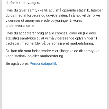
Sjov for børn
derfor ikke fravælges.
Spisebord
Hvis du giver samtykke til, at vi må opsamle statistik, hjælper
du os med at forbedre og udvikle siden. I så fald vil der blive
Strygejern
videresendt anonymiserede oplysninger til vores
Toaster
underleverandører.
Hvis du accepterer brug af alle cookies, giver du (ud over
TV
statistik) samtykke til, at vi må videresende oplysninger til
Tøjbøjler
tredjepart med henblik på personaliseret markedsføring.
Vaskemaskine
Du kan når som helst ændre eller tilbagekalde dit samtykke
vedr. statistik og/eller markedsføring.
Vinglas
Se også vores
Persondatapolitik
Wellness-hus
WiFi
WiFi
Hvilken af følgende beskriver bedst...
Nær havet