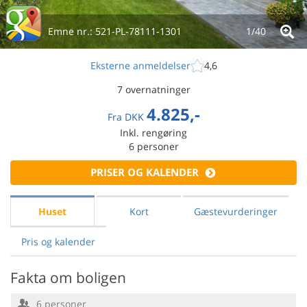
Emne nr.:
521-PL-78111-1301
1/
40
Eksterne anmeldelser
4,6
7 overnatninger
4.825,-
Fra
DKK
Inkl. rengøring
6
personer
PRISER OG KALENDER
Huset
Kort
Gæstevurderinger
Pris og kalender
Fakta om boligen
6 personer