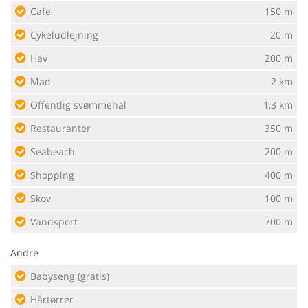
Cafe
150 m
Cykeludlejning
20 m
Hav
200 m
Mad
2 km
Offentlig svømmehal
1,3 km
Restauranter
350 m
Seabeach
200 m
Shopping
400 m
Skov
100 m
Vandsport
700 m
Andre
Babyseng (gratis)
Hårtørrer