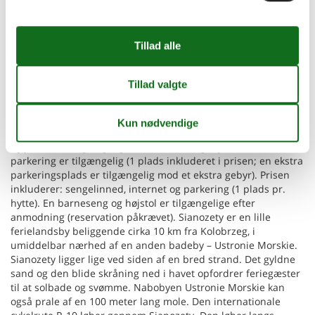
terrasser. Stueetagen har en rummelig stue (TV, spisebord,
dobbelt sovesofa), et fuldt udstyret køkken (inklusive
vaskemaskine, opvaskemaskine og kaffemaskine) og et
badeværelse med bruser. Ovenpå er der to store, separate
soveværelser. Terrassen er udstyret med havemøbler og
grillfaciliteter. Feriehusene har aircondition med både varme-
og kølefunktioner, hvilket gør dem komfortable året rundt.
Trådløst internet er tilgængeligt. Feriestedets indhegnede
grund inkluderer en attraktiv legeplads, et veludstyret
legerum, cykeludlejning, bordtennis og bordfodbold. Sauna
og jacuzzi er tilgængelige mod et ekstra gebyr. Sikker
parkering er tilgængelig (1 plads inkluderet i prisen; en ekstra
parkeringsplads er tilgængelig mod et ekstra gebyr). Prisen
inkluderer: sengelinned, internet og parkering (1 plads pr.
hytte). En barneseng og højstol er tilgængelige efter
anmodning (reservation påkrævet). Sianozety er en lille
ferielandsby beliggende cirka 10 km fra Kolobrzeg, i
umiddelbar nærhed af en anden badeby – Ustronie Morskie.
Sianozety ligger lige ved siden af en bred strand. Det gyldne
sand og den blide skråning ned i havet opfordrer feriegæster
til at solbade og svømme. Nabobyen Ustronie Morskie kan
også prale af en 100 meter lang mole. Den internationale