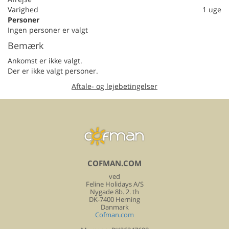
Varighed
1 uge
Personer
Ingen personer er valgt
Bemærk
Ankomst er ikke valgt.
Der er ikke valgt personer.
Aftale- og lejebetingelser
COFMAN.COM
ved
Feline Holidays A/S
Nygade 8b. 2. th
DK-7400 Herning
Danmark
Cofman.com