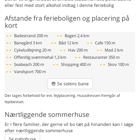
eller fest med stort alkohol indtag i denne feriebolig
Afstande fra ferieboligen og placering på
kort
Badestrand
200 m
Bageri
2,4 km
Banegård
3 km
Båd
12 km
Cafe
150 m
Cykeludlejning
20 m
Hav
200 m
Mad
2 km
Offentlig svømmehal
1,3 km
Restauranter
350 m
Seabeach
200 m
Shopping
400 m
Skov
100 m
Vandsport
700 m
😎
Se solens bane
Der tages forbehold for evt. fejlplacering. Husadressen fremgår af
lejebeviset.
Nærtliggende sommerhuse
Er I flere familier, der gerne vil bo tæt på hinanden kan I søge
efter nærtliggende sommerhuse
Se nabohuse