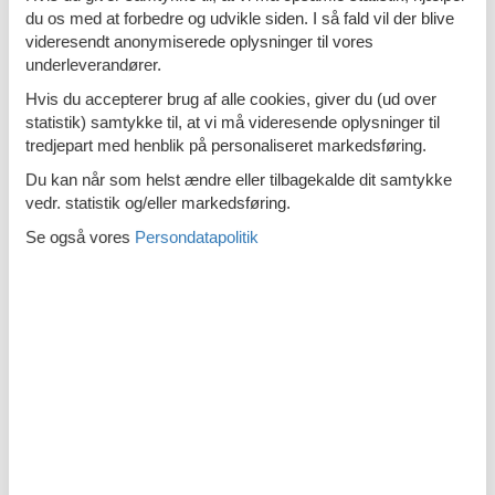
TV
du os med at forbedre og udvikle siden. I så fald vil der blive
Tøjbøjler
videresendt anonymiserede oplysninger til vores
underleverandører.
Vaskemaskine
Hvis du accepterer brug af alle cookies, giver du (ud over
Vinglas
statistik) samtykke til, at vi må videresende oplysninger til
tredjepart med henblik på personaliseret markedsføring.
Wellness-hus
Du kan når som helst ændre eller tilbagekalde dit samtykke
WiFi
vedr. statistik og/eller markedsføring.
WiFi
Se også vores
Persondatapolitik
Hvilken af følgende beskriver bedst...
Nær havet
Resort
Strand
Indendørs aktivitet
Bordfodbold