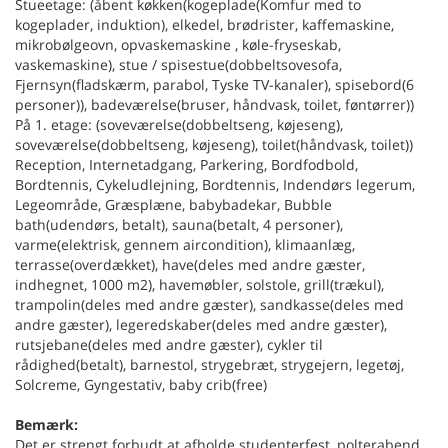
Stueetage: (åbent køkken(kogeplade(Komfur med to
kogeplader, induktion), elkedel, brødrister, kaffemaskine,
mikrobølgeovn, opvaskemaskine , køle-fryseskab,
vaskemaskine), stue / spisestue(dobbeltsovesofa,
Fjernsyn(fladskærm, parabol, Tyske TV-kanaler), spisebord(6
personer)), badeværelse(bruser, håndvask, toilet, føntørrer))
På 1. etage: (soveværelse(dobbeltseng, køjeseng),
soveværelse(dobbeltseng, køjeseng), toilet(håndvask, toilet))
Reception, Internetadgang, Parkering, Bordfodbold,
Bordtennis, Cykeludlejning, Bordtennis, Indendørs legerum,
Legeområde, Græsplæne, babybadekar, Bubble
bath(udendørs, betalt), sauna(betalt, 4 personer),
varme(elektrisk, gennem aircondition), klimaanlæg,
terrasse(overdækket), have(deles med andre gæster,
indhegnet, 1000 m2), havemøbler, solstole, grill(trækul),
trampolin(deles med andre gæster), sandkasse(deles med
andre gæster), legeredskaber(deles med andre gæster),
rutsjebane(deles med andre gæster), cykler til
rådighed(betalt), barnestol, strygebræt, strygejern, legetøj,
Solcreme, Gyngestativ, baby crib(free)
Bemærk:
Det er strengt forbudt at afholde studenterfest, polterabend