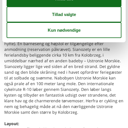
er tilgængeligt. Feriestedets velholdte og indhegnede grund
omfatter en attraktiv legeplads, et veludstyret legerum,
cykeludlejning, bordtennis og bordfodbold. Sauna og spabad
er tilgængelige mod et ekstra gebyr. Sikker parkering er
tilgængelig (én plads pr. hytte er inkluderet i prisen; en ekstra
parkeringsplads er tilgængelig mod et ekstra gebyr). Prisen
inkluderer: sengelinned, internet og parkering (én plads pr.
hytte). En barneseng og højstol er tilgængelige efter
anmodning (reservation påkrævet). Sianozety er en lille
ferielandsby beliggende cirka 10 km fra Kolobrzeg, i
umiddelbar nærhed af en anden badeby – Ustronie Morskie.
Sianozety ligger lige ved siden af en bred strand. Det gyldne
sand og den blide skråning ned i havet opfordrer feriegæster
til at solbade og svømme. Nabobyen Ustronie Morskie kan
også prale af en 100 meter lang mole. Den internationale
cykelrute R-10 løber gennem Sianozety. Den løber langs
kysten og tilbyder en fantastisk udsigt over strandene, det
klare hav og de charmerende tørvemoser. Herfra er cykling en
nem og behagelig måde at nå den nærliggende Ustronie
Morskie samt den større by Kolobrzeg.
Layout: