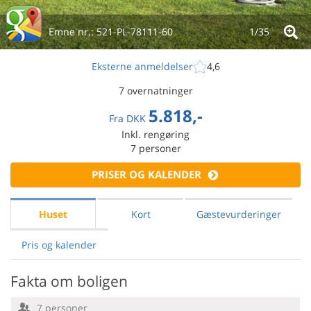
Emne nr.:
521-PL-78111-60
1/
35
Eksterne anmeldelser
4,6
7 overnatninger
5.818,-
Fra
DKK
Inkl. rengøring
7
personer
PRISER OG KALENDER
Huset
Kort
Gæstevurderinger
Pris og kalender
Fakta om boligen
7 personer