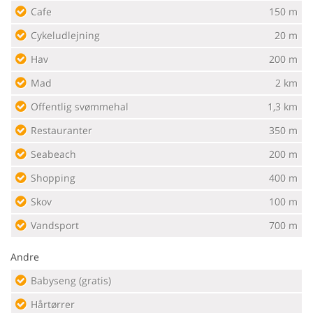
Cafe
150 m
Cykeludlejning
20 m
Hav
200 m
Mad
2 km
Offentlig svømmehal
1,3 km
Restauranter
350 m
Seabeach
200 m
Shopping
400 m
Skov
100 m
Vandsport
700 m
Andre
Babyseng (gratis)
Hårtørrer