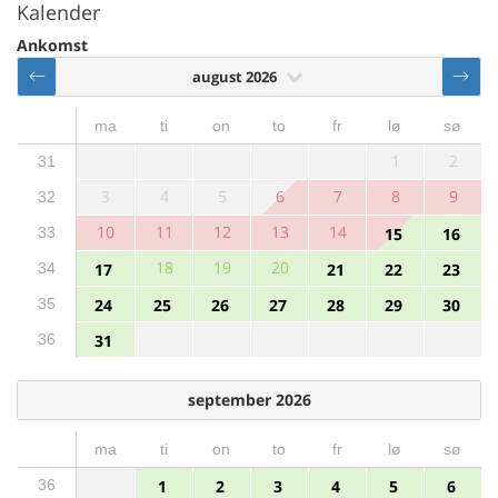
Kalender
Ankomst
august 2026
ma
ti
on
to
fr
lø
sø
1
2
31
3
4
5
6
7
8
9
32
10
11
12
13
14
33
15
16
18
19
20
34
17
21
22
23
35
24
25
26
27
28
29
30
36
31
september 2026
ma
ti
on
to
fr
lø
sø
36
1
2
3
4
5
6