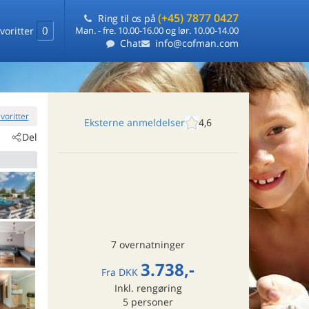
(+45) 7877 0427
Ring til os på
0
voritter
Man. - fre. 10.00-16.00 og lør. 10.00-14.00
Chat
info@cofman.com
favoritter
Eksterne anmeldelser
4,6
Del
7 overnatninger
3.738,-
Fra
DKK
Inkl. rengøring
5
personer