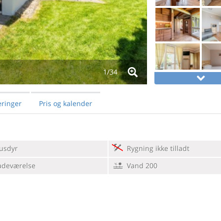
1/
34
ringer
Pris og kalender
usdyr
Rygning ikke tilladt
adeværelse
Vand 200