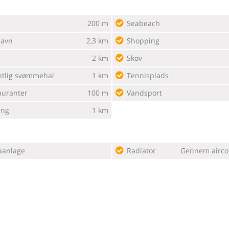
200 m
Seabeach
havn
2,3 km
Shopping
2 km
Skov
ntlig svømmehal
1 km
Tennisplads
auranter
100 m
Vandsport
ing
1 km
aanlage
Radiator
Gennem airco