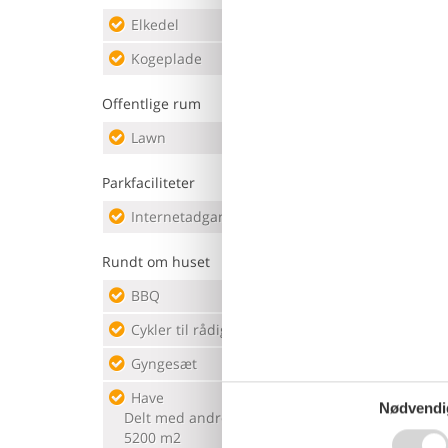
Elkedel
Køles
Kogeplade
2 elektriske kogeplader
Mikr
Offentlige rum
Lawn
Parkfaciliteter
Internetadgang
Rundt om huset
BBQ
Trækul
Have
Cykler til rådighed
Betalt
Have
Gyngesæt
Park
Have
Sun 
Nødvendi
Delt med andre gæster, indhegnet,
5200 m2