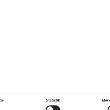
kab - Fryser
oovn
møbler
Swimming pool
Delt med andre gæster, udend
skur
kan opvarmes, 11 x 5 m., åben 
juni til og med august
ering
Terrasse
Privat, ove
loungers
ge
Statistik
Mark
Volleyballbane