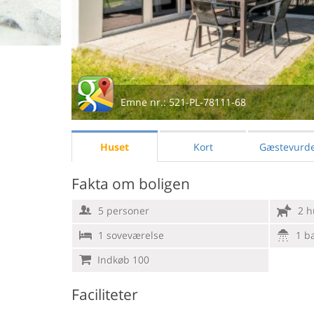
Emne nr.:
521-PL-78111-68
Huset
Kort
Gæstevurde
Fakta om boligen
5 personer
2 h
1 soveværelse
1 b
Indkøb 100
Faciliteter