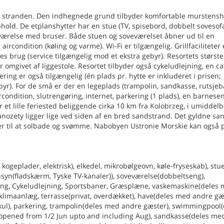
fra stranden. Den indhegnede grund tilbyder komfortable murstensh
ophold. De etplanshytter har en stue (TV, spisebord, dobbelt sovesof
eværelse med bruser. Både stuen og soveværelset åbner ud til en
condition (køling og varme). Wi-Fi er tilgængelig. Grillfaciliteter 
les brug (service tilgængelig mod et ekstra gebyr). Resortets største
mgivet af liggestole. Resortet tilbyder også cykeludlejning, en ca
ring er også tilgængelig (én plads pr. hytte er inkluderet i prisen;
byr). For de små er der en legeplads (trampolin, sandkasse, rutsje
ircondition, slutrengøring, internet, parkering (1 plads), en barnese
 et lille feriested beliggende cirka 10 km fra Kolobrzeg, i umiddelb
nozety ligger lige ved siden af en bred sandstrand. Det gyldne sa
er til at solbade og svømme. Nabobyen Ustronie Morskie kan også p
geplader, elektrisk), elkedel, mikrobølgeovn, køle-fryseskab), stue
nsyn(fladskærm, Tyske TV-kanaler)), soveværelse(dobbeltseng),
gang, Cykeludlejning, Sportsbaner, Græsplæne, vaskemaskine(deles
 klimaanlæg, terrasse(privat, overdækket), have(deles med andre gæ
rækul), parkering, trampolin(deles med andre gæster), swimmingpool
 opened from 1/2 Jun upto and including Aug), sandkasse(deles me