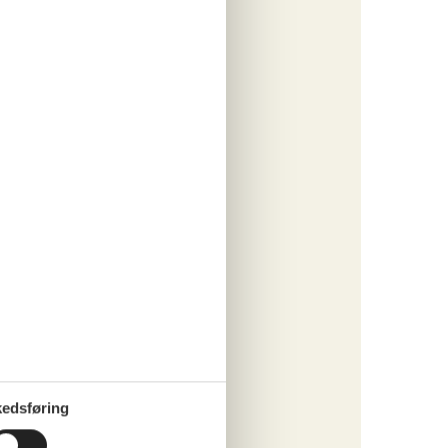
ørs,
fra 1/2
rdækket
edsføring