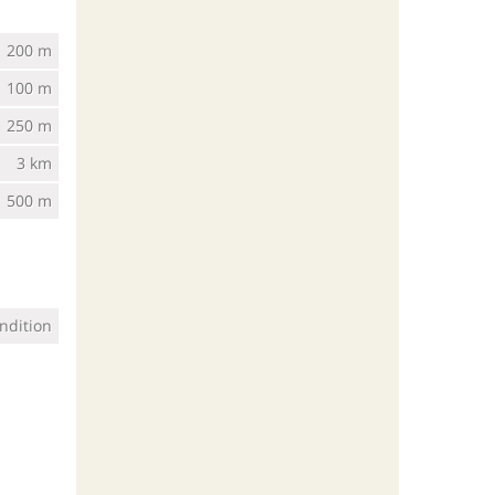
200 m
100 m
250 m
3 km
500 m
ndition