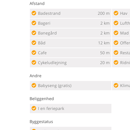
Afstand
Badestrand
200 m
Hav
Bageri
2 km
Luft
Banegård
2 km
Mad
Båd
12 km
Offe
Cafe
50 m
Rest
Cykeludlejning
20 m
Ridn
Andre
Babyseng (gratis)
Klim
Beliggenhed
I en feriepark
Byggestatus