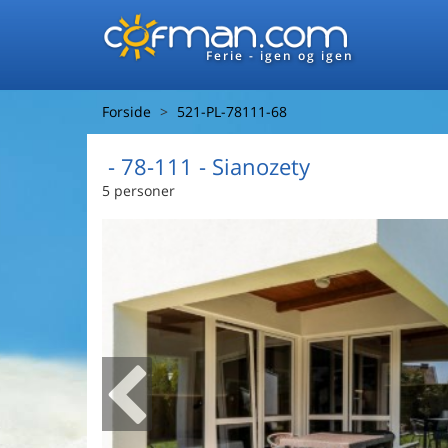
Ferie - igen og igen
Forside
521-PL-78111-68
 - 78-111
 - Sianozety
5 personer