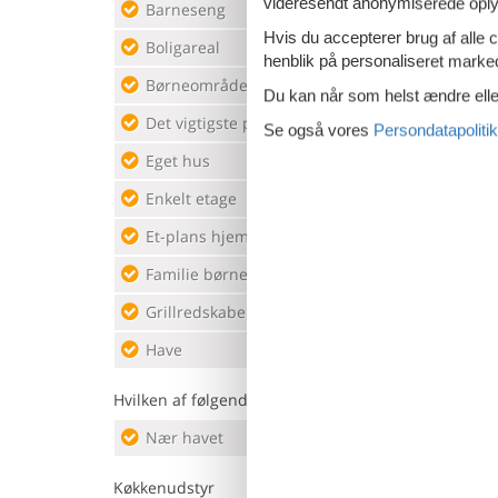
videresendt anonymiserede oplys
Barneseng
Kede
Hvis du accepterer brug af alle c
Boligareal
35 m²
Klim
henblik på personaliseret marke
Børneområde
Kæle
Du kan når som helst ændre eller
Det vigtigste på stranden
Køkk
Se også vores
Persondatapolitik
Eget hus
Køkk
Enkelt etage
Køkk
Et-plans hjem
Køle
Familie børnevenligt
Lege
Grillredskaber
Mikr
Have
Noge
Hvilken af følgende beskriver bedst...
Nær havet
Reso
Køkkenudstyr