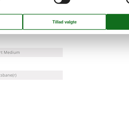
t
Vaskemaskine
Delt med andre gæster,
rt Medium
tsbane(r)