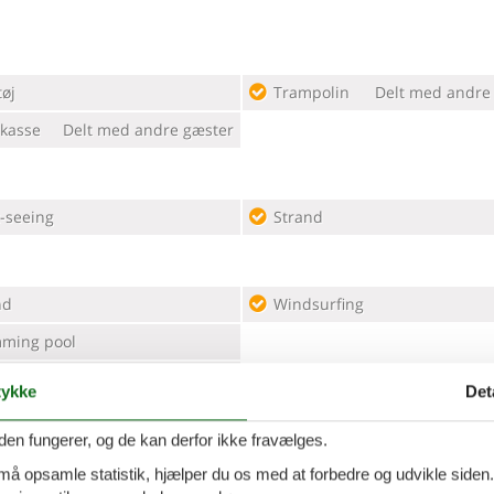
øj
Trampolin
Delt med andre
kasse
Delt med andre gæster
t-seeing
Strand
nd
Windsurfing
ming pool
sport
ykke
Det
den fungerer, og de kan derfor ikke fravælges.
yger
Opbevaring af tøj
 må opsamle statistik, hjælper du os med at forbedre og udvikle siden. I