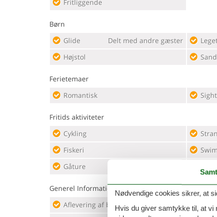
Fritliggende
Børn
Glide
Delt med andre gæster
Leget
Højstol
Sand
Ferietemaer
Romantisk
Sigh
Fritids aktiviteter
Cykling
Stra
Fiskeri
Swim
Gåture
Vand
Samt
Generel Information
Nødvendige cookies sikrer, at si
Aflevering af bagage tilladt
Ikker
Hvis du giver samtykke til, at vi