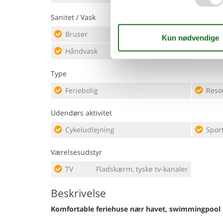
Sanitet / Vask
Bruser
Toile
Håndvask
Type
Feriebolig
Reso
Udendørs aktivitet
Cykeludlejning
Spor
Værelsesudstyr
TV
Fladskærm, tyske tv-kanaler
Beskrivelse
Komfortable feriehuse nær havet, swimmingpool