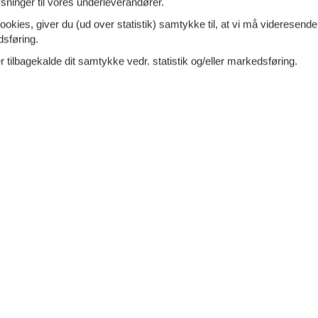
ninger til vores underleverandører.
l
Privat indgang
ookies, giver du (ud over statistik) samtykke til, at vi må videresende
aanlage
Sengetøj
dsføring.
dyrsvenlig
Sjov for børn
 tilbagekalde dit samtykke vedr. statistik og/eller markedsføring.
en
Spisebord
engrej
TV
enudstyr
Tøjbøjler
skab
Vaskemaskine i fællesrum
plads
Wellness-hus
oovn
WiFi
t særligt
WiFi
rt
Strand