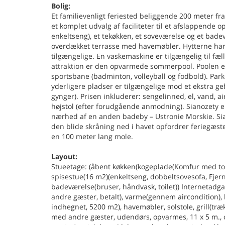
Bolig:
Et familievenligt feriested beliggende 200 meter 
et komplet udvalg af faciliteter til et afslappende 
enkeltseng), et tekøkken, et soveværelse og et bad
overdækket terrasse med havemøbler. Hytterne har air
tilgængelige. En vaskemaskine er tilgængelig til fæl
attraktion er den opvarmede sommerpool. Poolen er o
sportsbane (badminton, volleyball og fodbold). Parke
yderligere pladser er tilgængelige mod et ekstra ge
gynger). Prisen inkluderer: sengelinned, el, vand, a
højstol (efter forudgående anmodning). Sianozety er
nærhed af en anden badeby – Ustronie Morskie. Sia
den blide skråning ned i havet opfordrer feriegæst
en 100 meter lang mole.
Layout:
Stueetage: (åbent køkken(kogeplade(Komfur med to ko
spisestue(16 m2)(enkeltseng, dobbeltsovesofa, Fjer
badeværelse(bruser, håndvask, toilet)) Internetad
andre gæster, betalt), varme(gennem aircondition),
indhegnet, 5200 m2), havemøbler, solstole, grill(t
med andre gæster, udendørs, opvarmes, 11 x 5 m.,