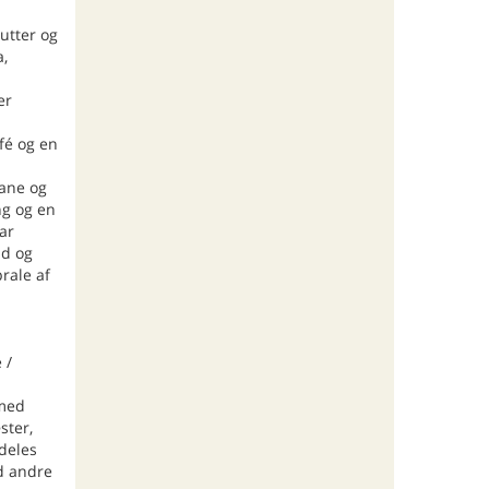
utter og
a,
er
fé og en
bane og
ng og en
ar
nd og
rale af
 /
 med
ster,
(deles
d andre