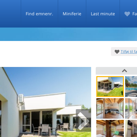
Find emnenr.
Miniferie
Last minute
Fa
Tilføj til 