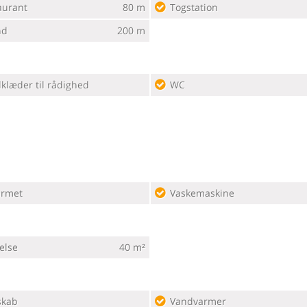
aurant
80 m
Togstation
nd
200 m
klæder til rådighed
WC
rmet
Vaskemaskine
else
40 m²
skab
Vandvarmer