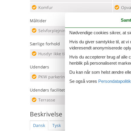
Komfur
Opva
Samt
Måltider
Selvforplejning
Nødvendige cookies sikrer, at si
Hvis du giver samtykke til, at vi
Særlige forhold
videresendt anonymiserede oplys
Husdyr ikke tilladt
Hvis du accepterer brug af alle c
henblik på personaliseret marke
Udendørs
Du kan når som helst ændre eller
PKW parkeringsplads
Se også vores
Persondatapolitik
Udendørs faciliteter
Terrasse
Beskrivelse
Dansk
Tysk