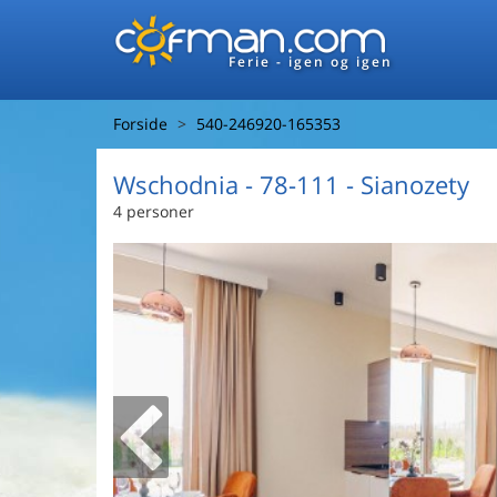
Ferie - igen og igen
Forside
540-246920-165353
Wschodnia
 - 78-111
 - Sianozety
4 personer