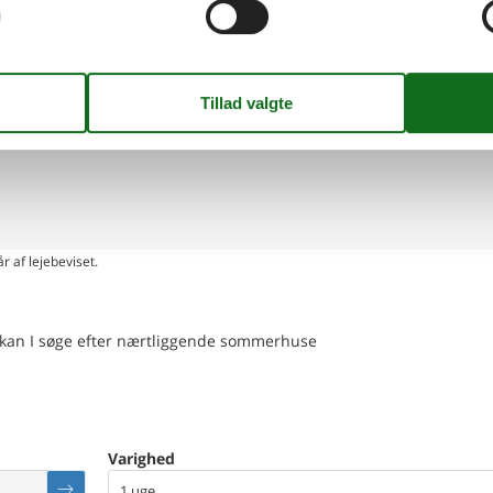
llig:
e
ing på kort
r af lejebeviset.
en kan I søge efter nærtliggende sommerhuse
Varighed
1 uge