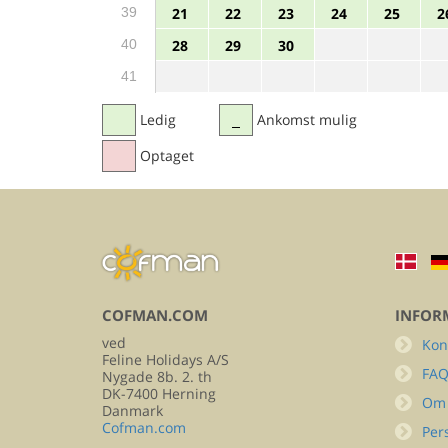
39
21
22
23
24
25
2
40
28
29
30
41
Ledig
Ankomst mulig
Optaget
COFMAN.COM
INFOR
ved
Kon
Feline Holidays A/S
FA
Nygade 8b. 2. th
DK-7400 Herning
Om
Danmark
Cofman.com
Per