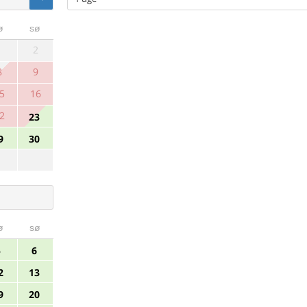
ø
sø
1
2
8
9
5
16
2
23
9
30
ø
sø
5
6
2
13
9
20