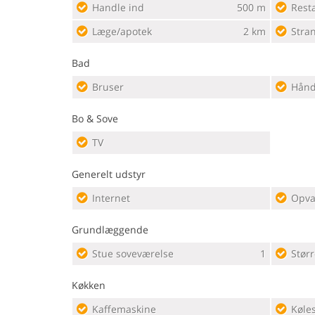
Handle ind
500 m
Rest
Læge/apotek
2 km
Stra
Bad
Bruser
Hånd
Bo & Sove
TV
Generelt udstyr
Internet
Opva
Grundlæggende
Stue soveværelse
1
Størr
Køkken
Kaffemaskine
Køle