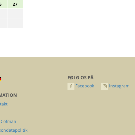
6
27
FØLG OS PÅ
Facebook
Instagram
MATION
takt
Q
 Cofman
sondatapolitik