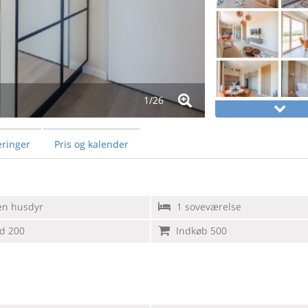
1/
26
ringer
Pris og kalender
en husdyr
1 soveværelse
d 200
Indkøb 500