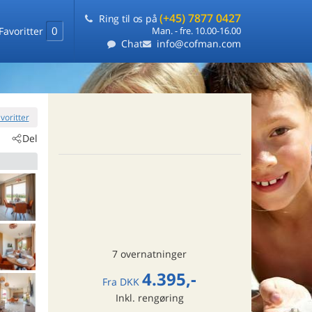
(+45) 7877 0427
Ring til os på
0
Favoritter
Man. - fre. 10.00-16.00
Chat
info@cofman.com
favoritter
Del
7 overnatninger
4.395,-
Fra
DKK
Inkl. rengøring