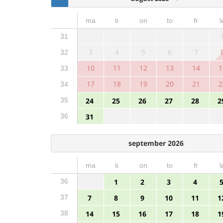
ma
ti
on
to
fr
l
31
3
4
5
6
7
32
10
11
12
13
14
1
33
17
18
19
20
21
2
34
35
24
25
26
27
28
2
36
31
september 2026
ma
ti
on
to
fr
l
36
1
2
3
4
37
7
8
9
10
11
1
38
14
15
16
17
18
1