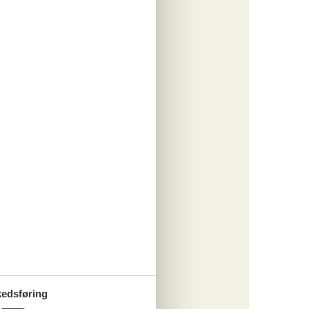
nsk
.
m
r um
nes
ng
e im
4
edsføring