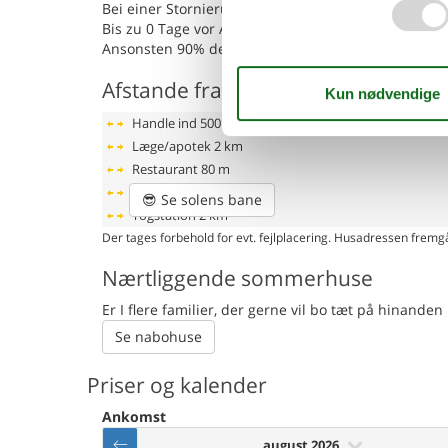
Bei einer Stornierung werden folgende Gebühren fä
Bis zu 0 Tage vor Anreise: 90% der Buchungssumm
Ansonsten 90% der Buchungssumme
Afstande fra ferieboligen og placer
Handle ind
500 m
Læge/apotek
2 km
Restaurant
80 m
Strand
200 m
😎
Se solens bane
Togstation
2 km
Der tages forbehold for evt. fejlplacering. Husadressen fremgå
Nærtliggende sommerhuse
Er I flere familier, der gerne vil bo tæt på hinand
Se nabohuse
Priser og kalender
Ankomst
august 2026