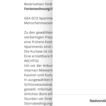
Beskrivelsen foreligger desværre ikke på Dansk. Se
Ferienwohnung/App. für 4 Gäste mit 40m² in Sian
GEA ECO Apartments ist eine neue Investition in S
Menschenmassen bietet.
Zu den gewählten Apartments darf man mit dem Hu
vierbeinigen Freund betragen 100 PLN (Einzelgebüh
eine frühere Kontaktaufnahme mit unserem Service
Apartments sind mit Bettwäsche und Handtüchern 
Die Kurtaxe ist nicht im Preis inbegriffen. Sie mus
Eine erstattbare Kaution in Höhe von PLN 300 wird 
WICHTIG!
Um vor der Ankunft einzuchecken, müssen Online-F
internen Mietvertrags, Zahlung des restlichen Mietp
Kaution und Kurtaxe usw etwaige vom Gast gewählte
In ausgewählten Einrichtungen ist es möglich, das
Schlüsselautomaten zu betreten. Der Code wird am
gestellt. Informationen zur Schlüsselübergabe erha
örtlichen Büro erfolgt, kontaktieren Sie uns bitte 
Stunden vor Ihrer Ankunft).
Nødvendi
Stornobedingungen: