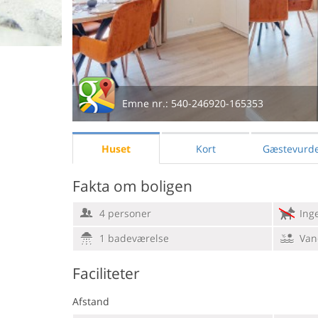
Emne nr.:
540-246920-165353
Huset
Kort
Gæstevurde
Fakta om boligen
4 personer
Ing
1 badeværelse
Van
Faciliteter
Afstand