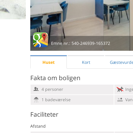
Emne nr.:
540-246939-165372
Huset
Kort
Gæstevurde
Fakta om boligen
4 personer
Ing
1 badeværelse
Van
Faciliteter
Afstand