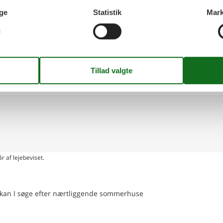
lten Sie einige Tage vor Ihrer Anreise. Wenn die Schlüsselübergab
ge
Statistik
Mark
telefonisch, um die Schlüsselübergabe zu vereinbaren (mindestens 2
llig:
e
ing på kort
r af lejebeviset.
en kan I søge efter nærtliggende sommerhuse