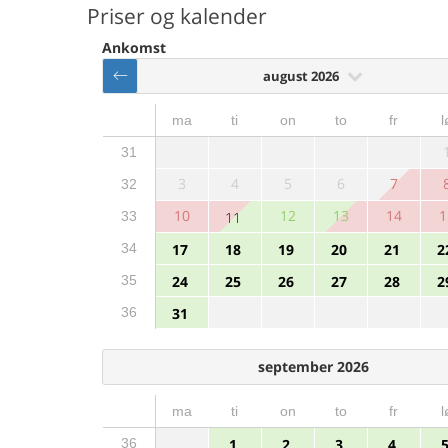
Priser og kalender
Ankomst
august 2026
ma
ti
on
to
fr
l
31
3
4
5
6
7
32
10
12
13
14
1
33
11
34
17
18
19
20
21
2
35
24
25
26
27
28
2
36
31
september 2026
ma
ti
on
to
fr
l
36
1
2
3
4