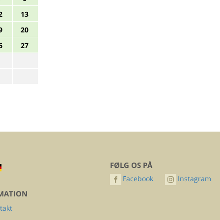
2
13
9
20
6
27
FØLG OS PÅ
Facebook
Instagram
MATION
takt