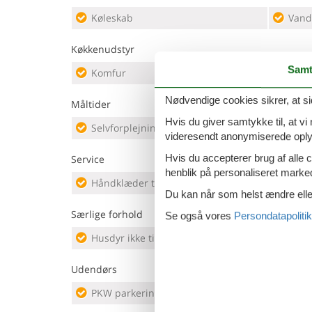
Køleskab
Vand
Køkkenudstyr
Samt
Komfur
Opva
Nødvendige cookies sikrer, at si
Måltider
Hvis du giver samtykke til, at vi
Selvforplejning
videresendt anonymiserede oplys
Hvis du accepterer brug af alle c
Service
henblik på personaliseret marke
Håndklæder til rådighed
Du kan når som helst ændre eller
Særlige forhold
Se også vores
Persondatapolitik
Husdyr ikke tilladt
Udendørs
PKW parkeringsplads