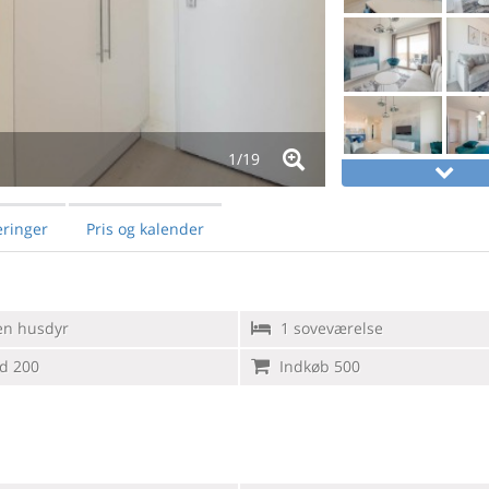
1/
19
ringer
Pris og kalender
en husdyr
1 soveværelse
d 200
Indkøb 500