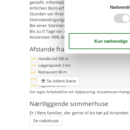
gestellt. Informationen zur Schlüsselübergabe erha
Nødvendi
örtlichen Büro erfolgt, kontaktieren Sie uns bitte 
Stunden vor Ihrer Ankunft).
Stornobedingungen:
Bei einer Stornierung werden folgende Gebühren fä
Bis zu 0 Tage vor Anreise: 90% der Buchungssumm
Ansonsten 90% der Buchungssumme
Afstande fra ferieboligen og placer
Handle ind
500 m
Læge/apotek
2 km
Restaurant
80 m
Strand
200 m
😎
Se solens bane
Togstation
2 km
Der tages forbehold for evt. fejlplacering. Husadressen fremgå
Nærtliggende sommerhuse
Er I flere familier, der gerne vil bo tæt på hinand
Se nabohuse