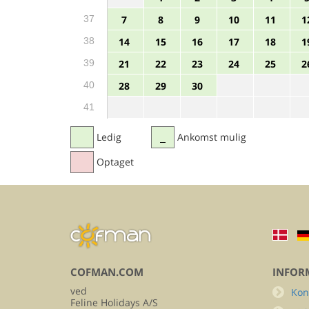
37
7
8
9
10
11
1
38
14
15
16
17
18
1
39
21
22
23
24
25
2
40
28
29
30
41
Ledig
Ankomst mulig
Optaget
COFMAN.COM
INFOR
ved
Kon
Feline Holidays A/S