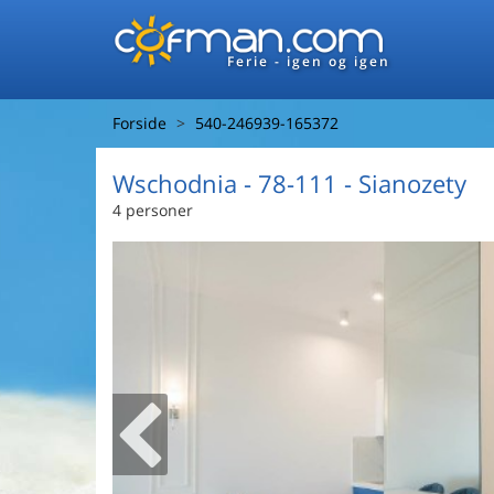
Ferie - igen og igen
Forside
540-246939-165372
Wschodnia
 - 78-111
 - Sianozety
4 personer