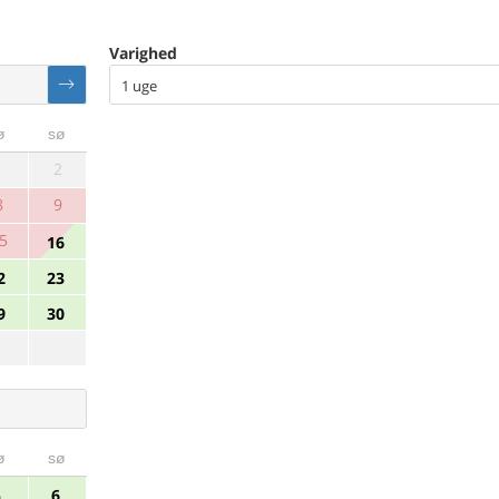
Varighed
1 uge
ø
sø
1
2
8
9
5
16
2
23
9
30
ø
sø
5
6