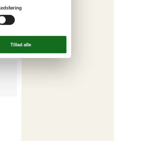
e im
edsføring
4