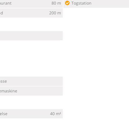
aurant
80 m
Togstation
nd
200 m
asse
emaskine
else
40 m²