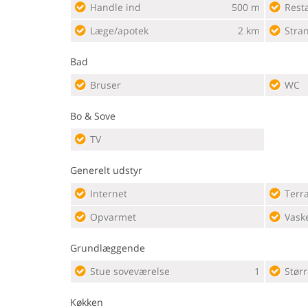
Handle ind
500 m
Rest
Læge/apotek
2 km
Stra
Bad
Bruser
WC
Bo & Sove
TV
Generelt udstyr
Internet
Terr
Opvarmet
Vask
Grundlæggende
Stue soveværelse
1
Størr
Køkken