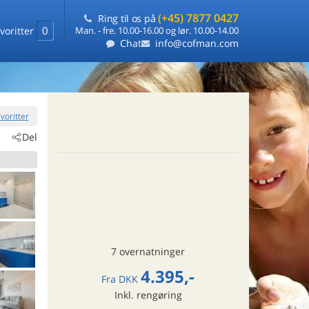
(+45) 7877 0427
Ring til os på
0
voritter
Man. - fre. 10.00-16.00 og lør. 10.00-14.00
Chat
info@cofman.com
favoritter
Del
7 overnatninger
4.395,-
Fra
DKK
Inkl. rengøring