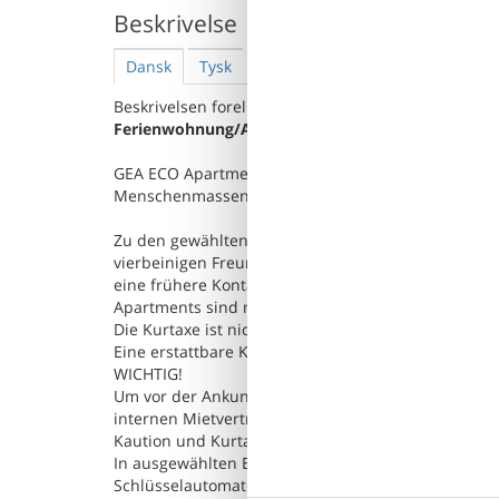
Beskrivelse
Dansk
Tysk
Beskrivelsen foreligger desværre ikke på Dansk. Se
Ferienwohnung/App. für 4 Gäste mit 40m² in Siano
GEA ECO Apartments ist eine neue Investition in S
Menschenmassen bietet.
Zu den gewählten Apartments darf man mit dem Hu
vierbeinigen Freund betragen 100 PLN (Einzelgebüh
eine frühere Kontaktaufnahme mit unserem Service
Apartments sind mit Bettwäsche und Handtüchern 
Die Kurtaxe ist nicht im Preis inbegriffen. Sie mus
Eine erstattbare Kaution in Höhe von PLN 300 wird 
WICHTIG!
Um vor der Ankunft einzuchecken, müssen Online-F
internen Mietvertrags, Zahlung des restlichen Mietp
Kaution und Kurtaxe usw etwaige vom Gast gewählte
In ausgewählten Einrichtungen ist es möglich, das
Schlüsselautomaten zu betreten. Der Code wird am