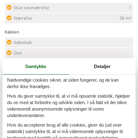
Stue soveværelse
1
Størrelse
38 m²
Køkken
Køleskab
Ovn
Vandvarmer
Samtykke
Detaljer
Køkkenudstyr
Nødvendige cookies sikrer, at siden fungerer, og de kan
derfor ikke fravælges.
Komfur
Hvis du giver samtykke til, at vi må opsamle statistik, hjælper
Opvaskemaskine
du os med at forbedre og udvikle siden. I så fald vil der blive
videresendt anonymiserede oplysninger til vores
Måltider
underleverandører.
Selvforplejning
Hvis du accepterer brug af alle cookies, giver du (ud over
statistik) samtykke til, at vi må videresende oplysninger til
Service
tredjepart med henblik på personaliseret markedsføring.