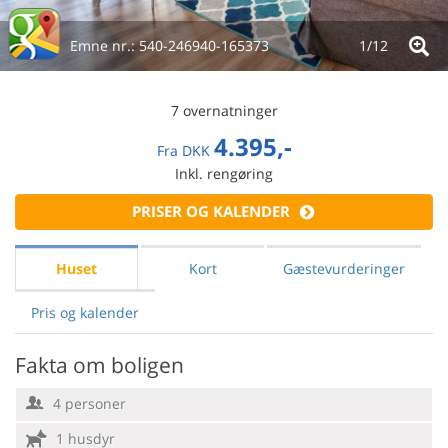
Emne nr.:
540-246940-165373
1/
12
7 overnatninger
4.395,-
Fra
DKK
Inkl. rengøring
PRISER OG KALENDER
Huset
Kort
Gæstevurderinger
Pris og kalender
Fakta om boligen
4 personer
1 husdyr