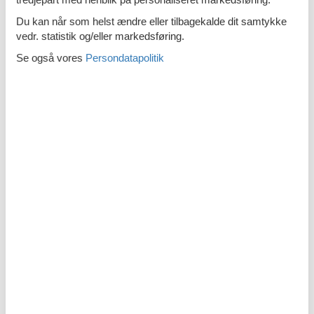
Håndklæder til rådighed
Du kan når som helst ændre eller tilbagekalde dit samtykke
vedr. statistik og/eller markedsføring.
Særlige forhold
Se også vores
Persondatapolitik
Kæledyr er velkomne
Udendørs
PKW parkeringsplads
Beskrivelse
Dansk
Tysk
Beskrivelsen foreligger desværre ikke på Dansk. Se teksten på
Tysk nedenfor, eller se den maskinoversatte tekst på
Dansk
.
Ferienwohnung/App. für 4 Gäste mit 38m² in Sianozety
(246940) (1. Stock)
Der Apartmentkomplex 5 Morz befindet sich in der Lotnicza-
Straße 1 in Sianozety.