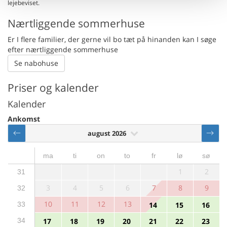
lejebeviset.
Nærtliggende sommerhuse
Er I flere familier, der gerne vil bo tæt på hinanden kan I søge
efter nærtliggende sommerhuse
Se nabohuse
Priser og kalender
Kalender
Ankomst
august 2026
ma
ti
on
to
fr
lø
sø
1
2
31
3
4
5
6
7
8
9
32
10
11
12
13
33
14
15
16
34
17
18
19
20
21
22
23