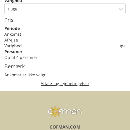
Varighed
1 uge
Pris
Periode
Ankomst
Afrejse
Varighed
1 uge
Personer
Op til 4 personer
Bemærk
Ankomst er ikke valgt.
Aftale- og lejebetingelser
COFMAN.COM