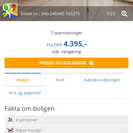
Emne nr.:
540-246942-165375
1/
23
7 overnatninger
4.395,-
Fra
DKK
Inkl. rengøring
PRISER OG KALENDER
Huset
Kort
Gæstevurderinger
Pris og kalender
Fakta om boligen
4 personer
Ingen husdyr