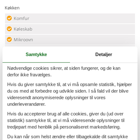
Køkken
Komfur
Køleskab
Mikroovn
Opvaskemaskine
Samtykke
Detaljer
Vandvarmer
Nødvendige cookies sikrer, at siden fungerer, og de kan
derfor ikke fravælges.
Måltider
Hvis du giver samtykke til, at vi må opsamle statistik, hjælper
Selvforplejning
du os med at forbedre og udvikle siden. I så fald vil der blive
videresendt anonymiserede oplysninger til vores
Særlige forhold
underleverandører.
Husdyr ikke tilladt
Hvis du accepterer brug af alle cookies, giver du (ud over
statistik) samtykke til, at vi må videresende oplysninger til
Udendørs
tredjepart med henblik på personaliseret markedsføring.
Balkon
Du kan når som helst ændre eller tilbagekalde dit samtykke