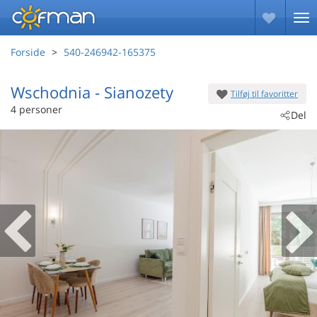
Forside
540-246942-165375
Wschodnia
 - Sianozety
Tilføj til favoritter
 - 78-111
4 personer
Del