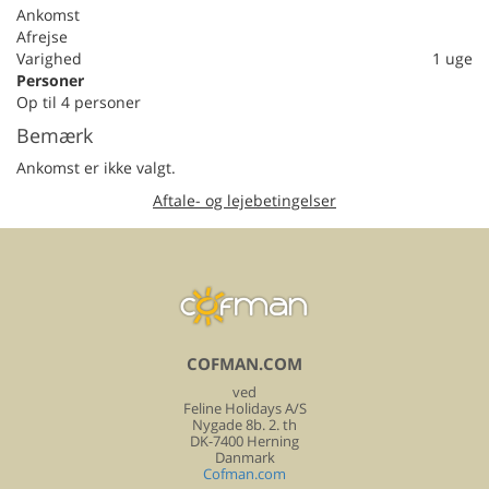
Ankomst
Afrejse
Varighed
1 uge
Personer
Op til 4 personer
Bemærk
Ankomst er ikke valgt.
Aftale- og lejebetingelser
COFMAN.COM
ved
Feline Holidays A/S
Nygade 8b. 2. th
DK-7400 Herning
Danmark
Cofman.com