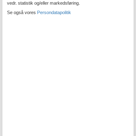
vedr. statistik og/eller markedsføring.
Udendørs faciliteter
Se også vores
Persondatapolitik
Garage
Beskrivelse
Dansk
Tysk
Beskrivelsen foreligger desværre ikke på Dansk. Se teksten på
Tysk nedenfor, eller se den maskinoversatte tekst på
Dansk
.
Ferienwohnung/App. für 4 Gäste mit 43m² in Sianozety
(246942) (2. Stock)
GEA ECO Apartments ist eine neue Investition in Sianozety,
die eine intime Atmosphäre und echte Entspannung ohne
Menschenmassen bietet.
Zu den gewählten Apartments darf man mit dem Hund
ankommen. Die zusätzlichen Kosten des Aufenthalts mit
einem vierbeinigen Freund betragen 100 PLN (Einzelgebühr).
Die Gäste, die den Aufenthalt mit dem Hund planen, bitten
wir um eine frühere Kontaktaufnahme mit unserem Service