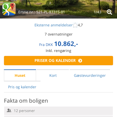
Emne nr.:
521-PL-83315-01
1/
43
Eksterne anmeldelser
4,7
7 overnatninger
10.862,-
Fra
DKK
Inkl. rengøring
PRISER OG KALENDER
Huset
Kort
Gæstevurderinger
Pris og kalender
Fakta om boligen
12 personer