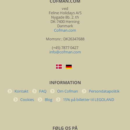
COFMAN.COM
ved
Feline Holidays A/S
Nygade 8b. 2. th
DK-7400 Herning
Danmark
Cofman.com
Momsnr.: DK26347688
(+45) 7877 0427
info@cofman.com
INFORMATION
Kontakt
FAQ
Om Cofman
Persondatapolitik
Cookies
Blog
15% på billetter til LEGOLAND
FØLG OS PÅ