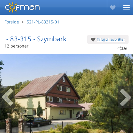
Forside
521-PL-83315-01
 - 83-315
 - Szymbark
Tilføj til favoritter
12 personer
Del