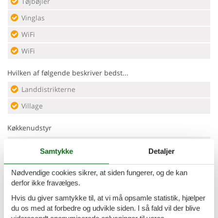
Tøjbøjler
Vinglas
WiFi
WiFi
Hvilken af følgende beskriver bedst...
Landdistrikterne
Village
Køkkenudstyr
Elkedel
Samtykke
Detaljer
Kaffemaskine
Nødvendige cookies sikrer, at siden fungerer, og de kan
Komfur
4 kogeplader, gas
derfor ikke fravælges.
Køleskab
Hvis du giver samtykke til, at vi må opsamle statistik, hjælper
du os med at forbedre og udvikle siden. I så fald vil der blive
Mikroovn