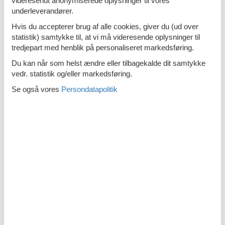
videresendt anonymiserede oplysninger til vores
Ovn
underleverandører.
Toaster
Hvis du accepterer brug af alle cookies, giver du (ud over
statistik) samtykke til, at vi må videresende oplysninger til
tredjepart med henblik på personaliseret markedsføring.
Offentlige rum
Du kan når som helst ændre eller tilbagekalde dit samtykke
Lawn
vedr. statistik og/eller markedsføring.
Parkfaciliteter
Se også vores
Persondatapolitik
Internetadgang
Rundt om huset
BBQ
Trækul
Gyngesæt
Have
Delt med ejeren, indhegnet, 5000 m2
Havemøbler
Hængekøje