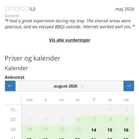
5,0
maj 2026
Generel:
I had a great experience during my stay. The shared areas were
spacious, and we enjoyed BBQs outside. Internet worked well too.
Vis alle vurderinger
Priser og kalender
Kalender
Ankomst
august 2026
ma
ti
on
to
fr
lø
sø
1
2
31
3
4
5
6
7
8
9
32
10
11
12
13
33
14
15
16