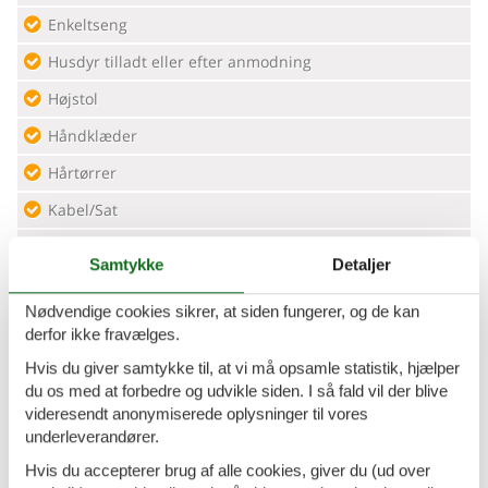
Enkeltseng
Husdyr tilladt eller efter anmodning
Højstol
Håndklæder
Hårtørrer
Kabel/Sat
Kaffemaskine
Samtykke
Detaljer
Køleskab
Nødvendige cookies sikrer, at siden fungerer, og de kan
Opvaskemaskine
derfor ikke fravælges.
Ovn
Hvis du giver samtykke til, at vi må opsamle statistik, hjælper
du os med at forbedre og udvikle siden. I så fald vil der blive
Radio
videresendt anonymiserede oplysninger til vores
Sengetøj
underleverandører.
Separat køkken
Hvis du accepterer brug af alle cookies, giver du (ud over