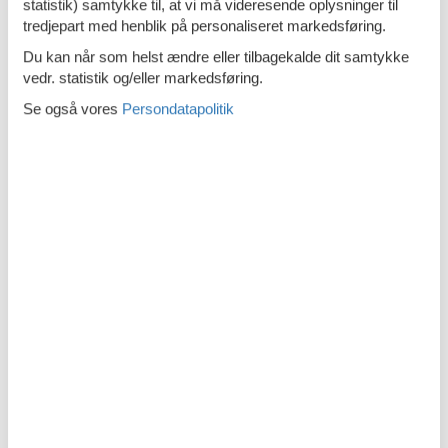
statistik) samtykke til, at vi må videresende oplysninger til
Strygebræt
tredjepart med henblik på personaliseret markedsføring.
Telefon
Du kan når som helst ændre eller tilbagekalde dit samtykke
vedr. statistik og/eller markedsføring.
Terrasse
Se også vores
Persondatapolitik
Toaster
TV
WC-toilet
Beskrivelse
Dansk
Tysk
Beskrivelsen foreligger desværre ikke på Dansk. Se teksten på
Tysk nedenfor, eller se den maskinoversatte tekst på
Dansk
.
Stoahauer-Hof, 1x FeWo, 70 qm
Stoahauer - Im Urlaub und doch daheim.
Auf unserem familienfreundlichen Einzelhof mit herrlichem