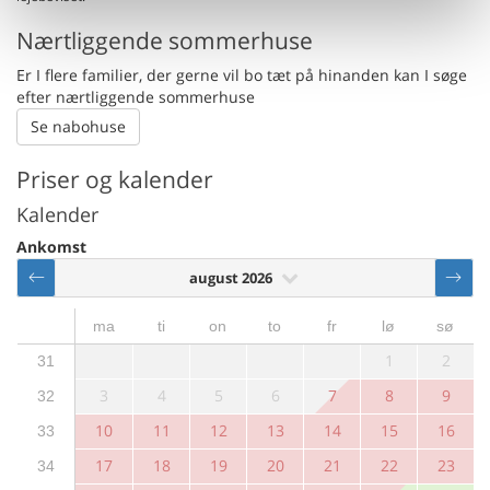
Nærtliggende sommerhuse
Er I flere familier, der gerne vil bo tæt på hinanden kan I søge
efter nærtliggende sommerhuse
Se nabohuse
Priser og kalender
Kalender
Ankomst
august 2026
ma
ti
on
to
fr
lø
sø
1
2
31
3
4
5
6
7
8
9
32
10
11
12
13
14
15
16
33
17
18
19
20
21
22
23
34