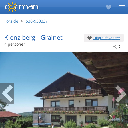
Forside
530-930337
Kienzlberg
 - Grainet
Tilføj til favoritter
 - 94143
4 personer
Del