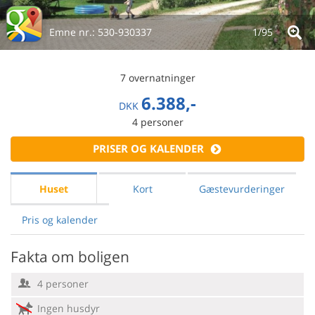
Emne nr.:
530-930337
1/
95
7 overnatninger
6.388,-
DKK
4
personer
PRISER OG KALENDER
Huset
Kort
Gæstevurderinger
Pris og kalender
Fakta om boligen
4 personer
Ingen husdyr