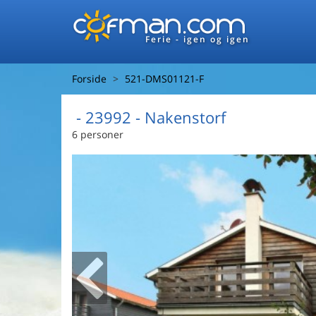
Ferie - igen og igen
Forside
521-DMS01121-F
 - 23992
 - Nakenstorf
6 personer