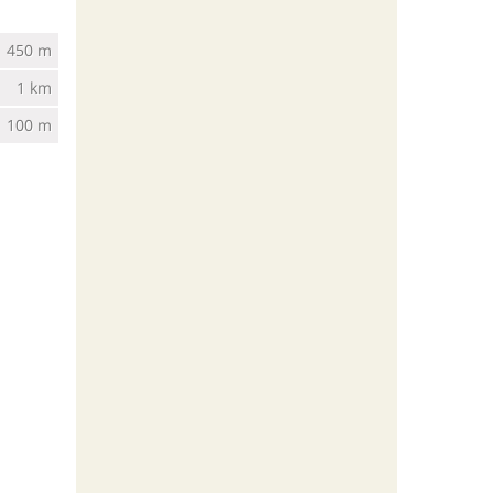
450 m
1 km
100 m