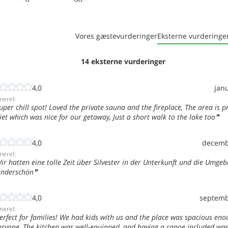
Vores gæstevurderinger
Eksterne vurderinge
14 eksterne vurderinger
4,0
jan
nerel:
uper chill spot! Loved the private sauna and the fireplace, The area is p
iet which was nice for our getaway, Just a short walk to the lake too
4,0
decemb
nerel:
ir hatten eine tolle Zeit über Silvester in der Unterkunft und die Umge
nderschön
4,0
septemb
nerel:
erfect for families! We had kids with us and the place was spacious eno
eryone, The kitchen was well-equipped, and having a canoe included was