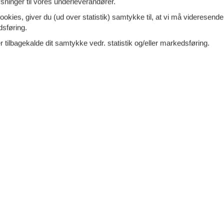
ninger til vores underleverandører.
loungers
ookies, giver du (ud over statistik) samtykke til, at vi må videresende
dsføring.
 tilbagekalde dit samtykke vedr. statistik og/eller markedsføring.
a
Privat, betalt
t
bolig
eområde
TV
ebord