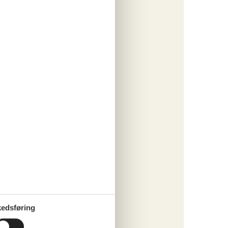
bor i et
te dag
 bil
kilometer
landskab
m den
mar
øje
du din
i
dne
 med
edsføring