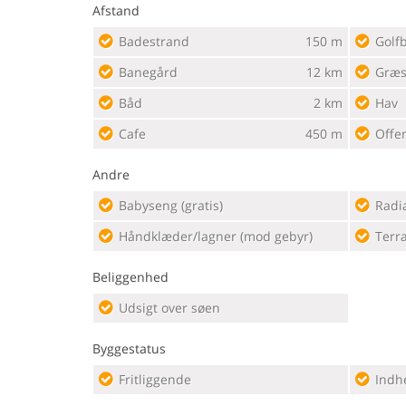
Afstand
Badestrand
150 m
Golf
Banegård
12 km
Græs
Båd
2 km
Hav
Cafe
450 m
Offe
Andre
Babyseng (gratis)
Radi
Håndklæder/lagner (mod gebyr)
Terr
Beliggenhed
Udsigt over søen
Byggestatus
Fritliggende
Indh