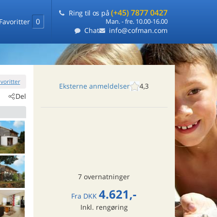
(+45) 7877 0427
Ring til os på
0
Favoritter
Man. - fre. 10.00-16.00
Chat
info@cofman.com
favoritter
Eksterne anmeldelser
4,3
Del
7 overnatninger
4.621,-
Fra
DKK
Inkl. rengøring