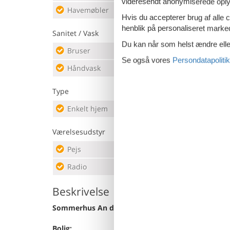
videresendt anonymiserede oplys
Havemøbler
Sun 
Hvis du accepterer brug af alle c
henblik på personaliseret marke
Sanitet / Vask
Du kan når som helst ændre eller
Bruser
Saun
Se også vores
Persondatapolitik
Håndvask
Toile
Type
Enkelt hjem
Ferie
Værelsesudstyr
Pejs
Sidd
Radio
Spis
Beskrivelse
Sommerhus An de Linn, Nakenstorf
Bolig: