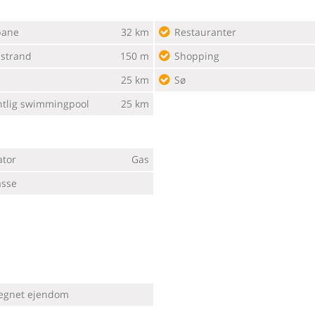
bane
32 km
Restauranter
strand
150 m
Shopping
25 km
Sø
ntlig swimmingpool
25 km
ator
Gas
asse
egnet ejendom