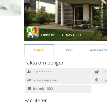
Emne nr.:
521-DMS01121-F
Huset
Kort
Gæstevurde
Fakta om boligen
6 personer
2 h
2 soveværelser
2 b
Indkøb 1000
Faciliteter