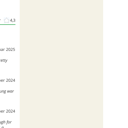
r
4,3
uar 2025
retty
er 2024
bung war
er 2024
ugh for
 a