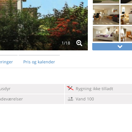
1/
18
ringer
Pris og kalender
usdyr
Rygning ikke tilladt
adeværelser
Vand 100