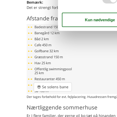
Bemærk:
Det er strengt forbudt at afholde studenterfest, pol
Afstande fra ferieboligen og placer
Badestrand
150 m
Banegård
12 km
Båd
2 km
Cafe
450 m
Golfbane
32 km
Græsstrand
150 m
Hav
25 km
Offentlig swimmingpool
25 km
Restauranter
450 m
Shopping
1 km
😎
Se solens bane
Sø
100 m
Der tages forbehold for evt. fejlplacering. Husadressen fremgå
Nærtliggende sommerhuse
Er I flere familier, der gerne vil bo tæt på hinand