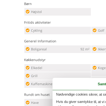
Børn
Højstol
Fritids aktiviteter
Cykling
Golf
Generel Information
Boligareal
92 m²
Ikker
Køkkenudstyr
Elkedel
Koge
Grill
Køles
Kaffemaskine
Samt
Rundt om huset
Nødvendige cookies sikrer, at si
Hvis du giver samtykke til, at vi
Have
Park