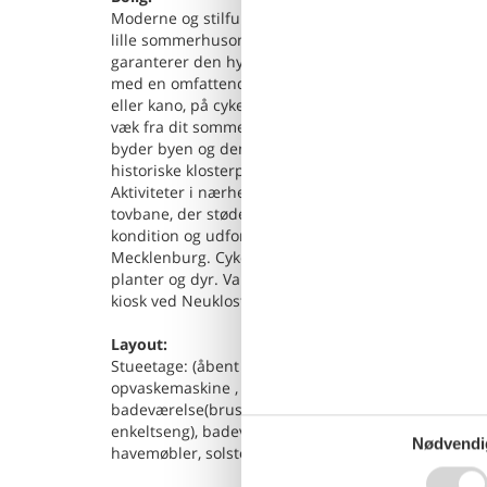
Moderne og stilfuldt feriehus med sauna og pejs, m
lille sommerhusområde midt i Sternbergs sølandska
garanterer den hyggelige pejs i stuen og de lyse, v
med en omfattende morgenmad på den delvist overd
eller kano, på cykel eller til fods: Det unikke miljø 
væk fra dit sommerhus og har sit navn fra den nord
byder byen og den omkringliggende region på talr
historiske klosterpark for eksempel? Detaljer: 1 k
Aktiviteter i nærheden: En helt særlig attraktion ven
tovbane, der støder op til skolelejren og ungdomsla
kondition og udforsker dine personlige grænser. D
Mecklenburg. Cykel eller gå gennem de smukke omgi
planter og dyr. Vandcykler og robåde kan også leje
kiosk ved Neuklostersee. Hvis du nogensinde har væ
Layout:
Stueetage: (åbent køkken(kogeplade(Komfur med fire 
opvaskemaskine , køle-fryseskab), stue / spisestue(d
badeværelse(bruser, sauna(privat, betalt), håndvask,
enkeltseng), badeværelse(bruser, håndvask, toilet)) 
Nødvendi
havemøbler, solstole, parkering, parkering, barnest