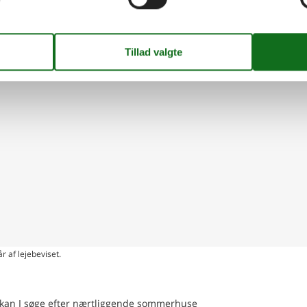
terabend eller fest med stort alkohol indtag i denne feriebolig
ing på kort
r af lejebeviset.
en kan I søge efter nærtliggende sommerhuse