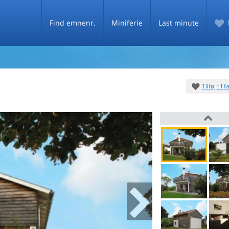
Find emnenr.
Miniferie
Last minute
Tilføj til 