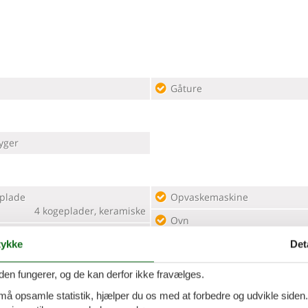
Gåture
yger
plade
Opvaskemaskine
4 kogeplader, keramiske
Ovn
kab - Fryser
Toaster
ykke
Det
den fungerer, og de kan derfor ikke fravælges.
 må opsamle statistik, hjælper du os med at forbedre og udvikle siden. I
ering
Terrasse