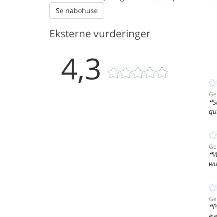
Se nabohuse
Eksterne vurderinger
4,3
Ge
S
qu
Ge
W
wu
Ge
P
ev