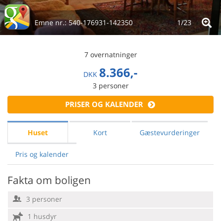
Emne nr.:
540-176931-142350
1/
23
7 overnatninger
8.366,-
DKK
3
personer
PRISER OG KALENDER
Huset
Kort
Gæstevurderinger
Pris og kalender
Fakta om boligen
3 personer
1 husdyr