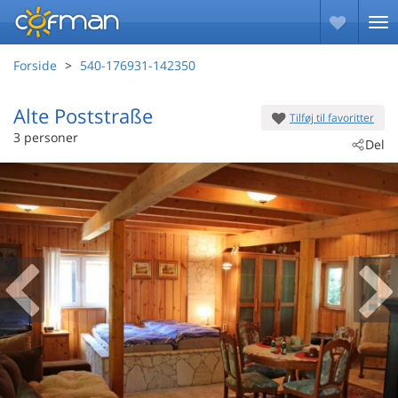
Forside
540-176931-142350
Alte Poststraße
Tilføj til favoritter
 - Neuhausen/Spree
3 personer
Del
 - 03058