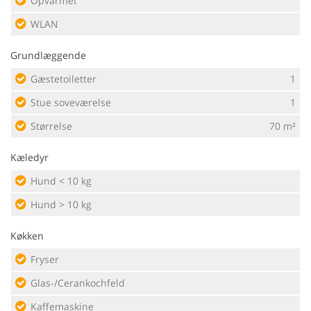
Opvarmet
WLAN
Grundlæggende
Gæstetoiletter
1
Stue soveværelse
1
Størrelse
70 m²
Kæledyr
Hund < 10 kg
Hund > 10 kg
Køkken
Fryser
Glas-/Cerankochfeld
Kaffemaskine