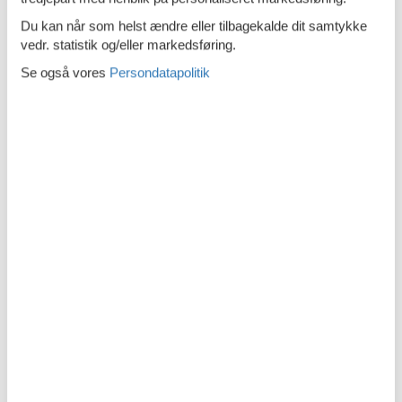
Region/sted
Du kan når som helst ændre eller tilbagekalde dit samtykke
vedr. statistik og/eller markedsføring.
På cykelstien
Se også vores
Persondatapolitik
Rolig beliggenhed
Service
Bådudlejning
Cykeludlejning
Håndklæder inkl.
Sengetøj inkl.
Viskestykker inkl.
Sikkerhed
Røgalarm
Stue/soveplads