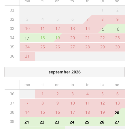
ma
ti
on
to
fr
lø
sø
1
2
31
3
4
5
6
7
8
9
32
10
11
12
13
14
33
15
16
18
19
20
21
22
23
34
17
24
25
26
27
28
29
30
35
31
36
september 2026
ma
ti
on
to
fr
lø
sø
1
2
3
4
5
6
36
7
8
9
10
11
12
13
37
14
15
16
17
18
19
38
20
39
21
22
23
24
25
26
27