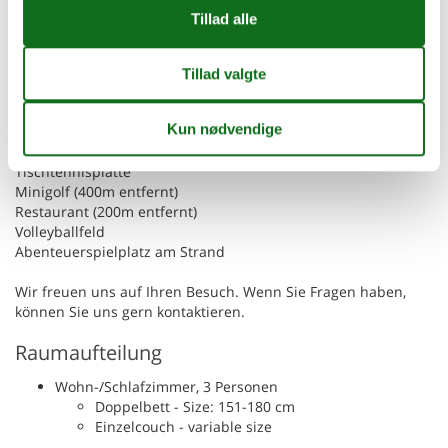
die Terrasse. Auf dem Grundstück finden Sie gemütliche
Sitzecken zum Verweilen und Grillen.
Freizeit
Fahrradverleih (gut ausgebauter Fahrradweg um den Stausee
vorhanden)
Bootsverleih
Tischtennisplatte
Minigolf (400m entfernt)
Restaurant (200m entfernt)
Volleyballfeld
Abenteuerspielplatz am Strand
Wir freuen uns auf Ihren Besuch. Wenn Sie Fragen haben,
können Sie uns gern kontaktieren.
Raumaufteilung
Wohn-/Schlafzimmer, 3 Personen
Doppelbett - Size: 151-180 cm
Einzelcouch - variable size