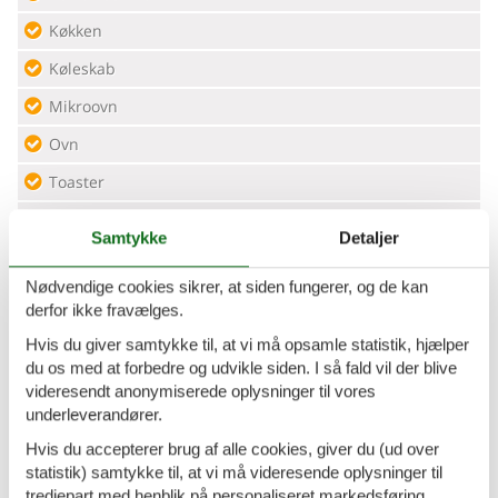
Køkken
Køleskab
Mikroovn
Ovn
Toaster
Vandvarmer
Samtykke
Detaljer
Køkkenudstyr
Nødvendige cookies sikrer, at siden fungerer, og de kan
Tekøkken/blok
derfor ikke fravælges.
Hvis du giver samtykke til, at vi må opsamle statistik, hjælper
Målgruppe
du os med at forbedre og udvikle siden. I så fald vil der blive
videresendt anonymiserede oplysninger til vores
Familien
underleverandører.
Singler
Hvis du accepterer brug af alle cookies, giver du (ud over
Ældre borgere
statistik) samtykke til, at vi må videresende oplysninger til
tredjepart med henblik på personaliseret markedsføring.