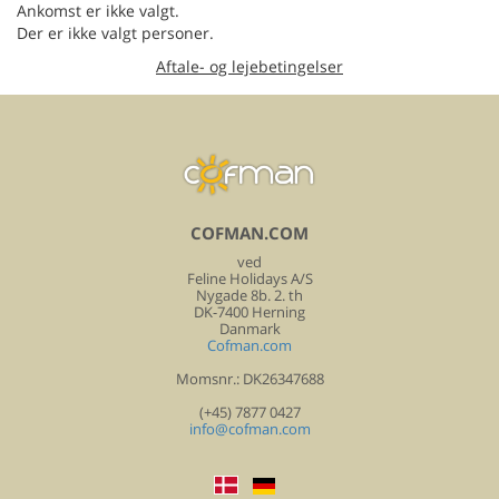
Ankomst er ikke valgt.
Der er ikke valgt personer.
Aftale- og lejebetingelser
COFMAN.COM
ved
Feline Holidays A/S
Nygade 8b. 2. th
DK-7400 Herning
Danmark
Cofman.com
Momsnr.: DK26347688
(+45) 7877 0427
info@cofman.com