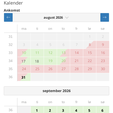
Kalender
Ankomst
august 2026
ma
ti
on
to
fr
lø
sø
1
2
31
3
4
5
6
7
8
9
32
10
11
12
13
14
15
16
33
19
20
21
22
23
34
17
18
24
25
26
27
28
29
30
35
36
31
september 2026
ma
ti
on
to
fr
lø
sø
36
1
2
3
4
5
6