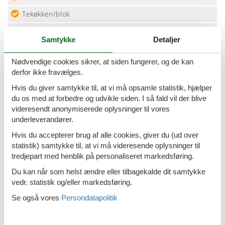
Tekøkken/blok
Toaster
Samtykke
Detaljer
Vandvarmer
Nødvendige cookies sikrer, at siden fungerer, og de kan
Målgruppe
derfor ikke fravælges.
Familien
Hvis du giver samtykke til, at vi må opsamle statistik, hjælper
du os med at forbedre og udvikle siden. I så fald vil der blive
Singler
videresendt anonymiserede oplysninger til vores
underleverandører.
Ældre borgere
Hvis du accepterer brug af alle cookies, giver du (ud over
Region/sted
statistik) samtykke til, at vi må videresende oplysninger til
tredjepart med henblik på personaliseret markedsføring.
Løsrevet
Du kan når som helst ændre eller tilbagekalde dit samtykke
På cykelstien
vedr. statistik og/eller markedsføring.
Rolig beliggenhed
Se også vores
Persondatapolitik
Service