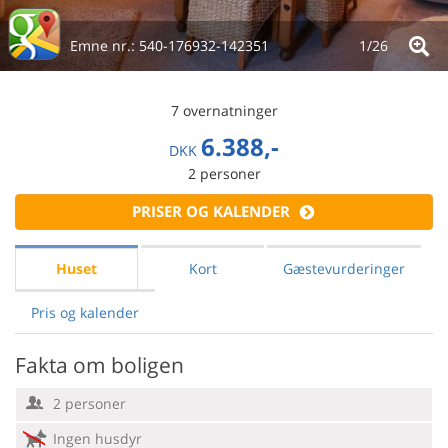
Emne nr.:
540-176932-142351
1/
26
7 overnatninger
6.388,-
DKK
2
personer
PRISER OG KALENDER
Huset
Kort
Gæstevurderinger
Pris og kalender
Fakta om boligen
2 personer
Ingen husdyr