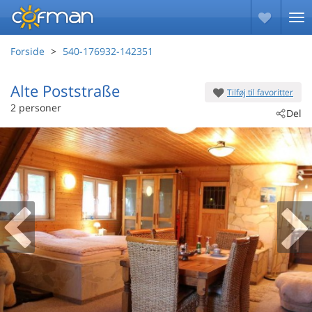
Forside
540-176932-142351
Alte Poststraße
Tilføj til favoritter
 - Neuhausen/Spree
2 personer
Del
 - 03058