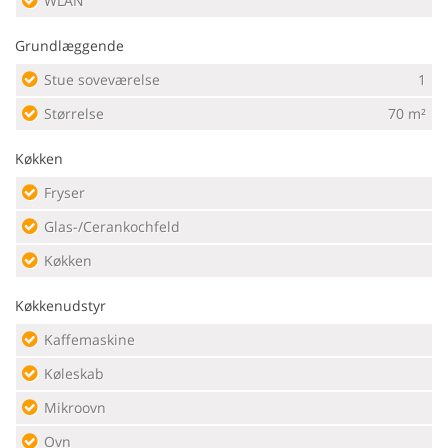
WLAN
Grundlæggende
Stue soveværelse
1
Størrelse
70 m²
Køkken
Fryser
Glas-/Cerankochfeld
Køkken
Køkkenudstyr
Kaffemaskine
Køleskab
Mikroovn
Ovn