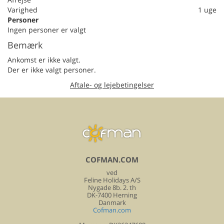
Varighed
1 uge
Personer
Ingen personer er valgt
Bemærk
Ankomst er ikke valgt.
Der er ikke valgt personer.
Aftale- og lejebetingelser
COFMAN.COM
ved
Feline Holidays A/S
Nygade 8b. 2. th
DK-7400 Herning
Danmark
Cofman.com