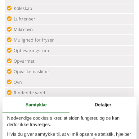
Køleskab
Luftrenser
Mikroovn
Mulighed for fryser
Opbevaringsrum
Opvarmet
Opvaskemaskine
Ovn
Rindende vand
Røgalarm
Samtykke
Detaljer
Sengetøj
Nødvendige cookies sikrer, at siden fungerer, og de kan
Separat køkken
derfor ikke fravælges.
Hvis du giver samtykke til, at vi må opsamle statistik, hjælper
Separat opholdsrum