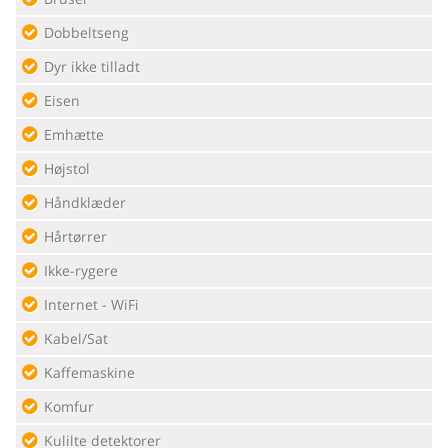
Dobbeltseng
Dyr ikke tilladt
Eisen
Emhætte
Højstol
Håndklæder
Hårtørrer
Ikke-rygere
Internet - WiFi
Kabel/Sat
Kaffemaskine
Komfur
Kulilte detektorer