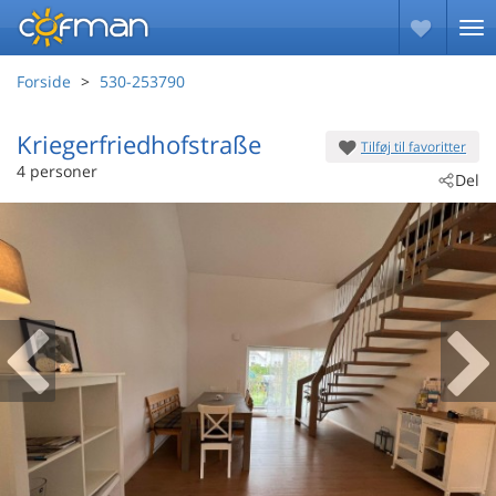
Forside
530-253790
Kriegerfriedhofstraße
Tilføj til favoritter
 - Reimsbach
4 personer
Del
 - 66701