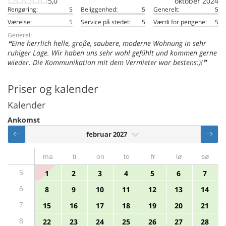
5,0
oktober 2024
Rengøring:
5
Beliggenhed:
5
Generelt:
5
Værelse:
5
Service på stedet:
5
Værdi for pengene:
5
Generel:
Eine herrlich helle, große, saubere, moderne Wohnung in sehr
ruhiger Lage. Wir haben uns sehr wohl gefühlt und kommen gerne
wieder. Die Kommunikation mit dem Vermieter war bestens:)!
Priser og kalender
Kalender
Ankomst
februar 2027
ma
ti
on
to
fr
lø
sø
5
1
2
3
4
5
6
7
6
8
9
10
11
12
13
14
7
15
16
17
18
19
20
21
8
22
23
24
25
26
27
28