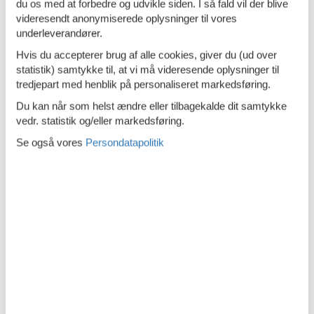
du os med at forbedre og udvikle siden. I så fald vil der blive
Sofa seng
videresendt anonymiserede oplysninger til vores
underleverandører.
Soveværelse
Hvis du accepterer brug af alle cookies, giver du (ud over
Stue
statistik) samtykke til, at vi må videresende oplysninger til
tredjepart med henblik på personaliseret markedsføring.
Telefon
Du kan når som helst ændre eller tilbagekalde dit samtykke
Terrasse
vedr. statistik og/eller markedsføring.
Toaster
Se også vores
Persondatapolitik
TV
Tørretumbler
Vandvarmer
Vaskemaskine
WC-toilet
Beskrivelse
Dansk
Tysk