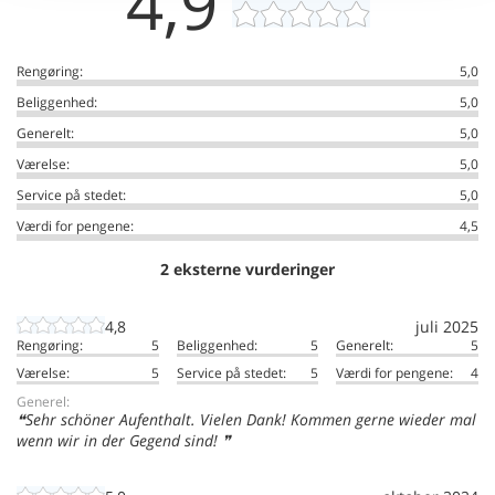
4,9
Rengøring:
5,0
Beliggenhed:
5,0
Generelt:
5,0
Værelse:
5,0
Service på stedet:
5,0
Værdi for pengene:
4,5
2 eksterne vurderinger
4,8
juli 2025
Rengøring:
5
Beliggenhed:
5
Generelt:
5
Værelse:
5
Service på stedet:
5
Værdi for pengene:
4
Generel:
Sehr schöner Aufenthalt. Vielen Dank! Kommen gerne wieder mal
wenn wir in der Gegend sind!