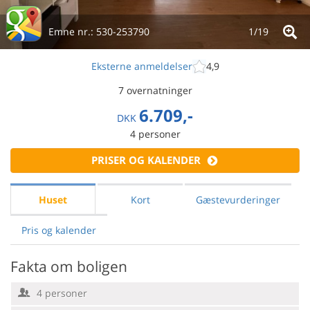
Emne nr.:
530-253790
1/
19
Eksterne anmeldelser
4,9
7 overnatninger
6.709,-
DKK
4
personer
PRISER OG KALENDER
Huset
Kort
Gæstevurderinger
Pris og kalender
Fakta om boligen
4 personer