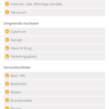
Internet i det offentlige område
Tørrerum
Omgivende faciliteter
Cykelrum
Garage
Have til brug
Parkeringsplads
Servicefaciliteter
Bad / WC
Bad/toilet
Balkon
Brandslukker
Bruser