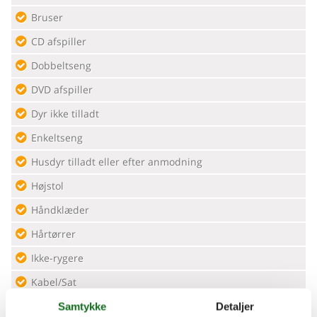
Bruser
CD afspiller
Dobbeltseng
DVD afspiller
Dyr ikke tilladt
Enkeltseng
Husdyr tilladt eller efter anmodning
Højstol
Håndklæder
Hårtørrer
Ikke-rygere
Kabel/Sat
Kaffemaskine
Samtykke
Detaljer