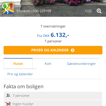
Emne nr.:
530-229108
1/
22
7 overnatninger
6.132,-
Fra
DKK
7
personer
PRISER OG KALENDER
Huset
Kort
Gæstevurderinger
Pris og kalender
Fakta om boligen
7 personer
Ingen husdyr