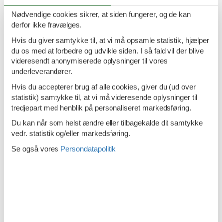
Køleskab
Nødvendige cookies sikrer, at siden fungerer, og de kan
derfor ikke fravælges.
Mikroovn
Hvis du giver samtykke til, at vi må opsamle statistik, hjælper
Mulighed for fryser
du os med at forbedre og udvikle siden. I så fald vil der blive
Opvarmet
videresendt anonymiserede oplysninger til vores
underleverandører.
Opvaskemaskine
Hvis du accepterer brug af alle cookies, giver du (ud over
Ovn
statistik) samtykke til, at vi må videresende oplysninger til
tredjepart med henblik på personaliseret markedsføring.
Radio
Du kan når som helst ændre eller tilbagekalde dit samtykke
Sengetøj
vedr. statistik og/eller markedsføring.
Separat køkken
Se også vores
Persondatapolitik
Sæbe
Toaster
TV
Vaskemaskine