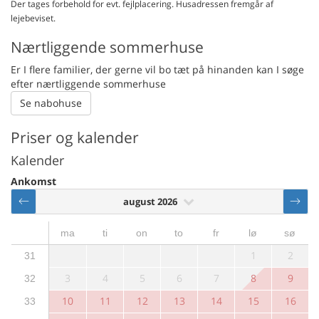
Der tages forbehold for evt. fejlplacering. Husadressen fremgår af
lejebeviset.
Nærtliggende sommerhuse
Er I flere familier, der gerne vil bo tæt på hinanden kan I søge
efter nærtliggende sommerhuse
Se nabohuse
Priser og kalender
Kalender
Ankomst
august 2026
ma
ti
on
to
fr
lø
sø
1
2
31
3
4
5
6
7
8
9
32
10
11
12
13
14
15
16
33