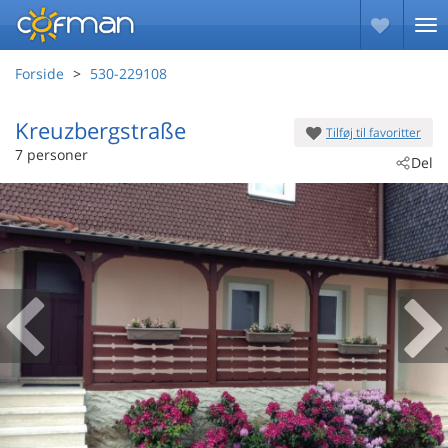
Forside
530-229108
Kreuzbergstraße
Tilføj til favoritter
 - Sandberg
7 personer
Del
 - 97657