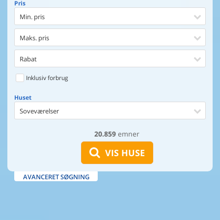
Pris
Min. pris
Maks. pris
Rabat
Inklusiv forbrug
Huset
Soveværelser
20.859
emner
Huset
Afstand til indkøb
VIS HUSE
Afstand til vand
AVANCERET SØGNING
Udsigt til vand
Faciliteter