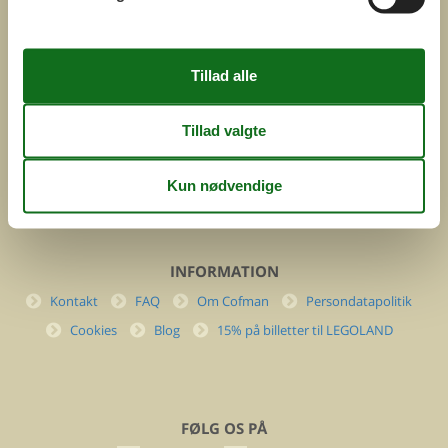
ved
Feline Holidays A/S
Nygade 8b. 2. th
DK-7400 Herning
Danmark
Cofman.com
Momsnr.: DK26347688
(+45) 7877 0427
info@cofman.com
INFORMATION
Kontakt
FAQ
Om Cofman
Persondatapolitik
Cookies
Blog
15% på billetter til LEGOLAND
FØLG OS PÅ