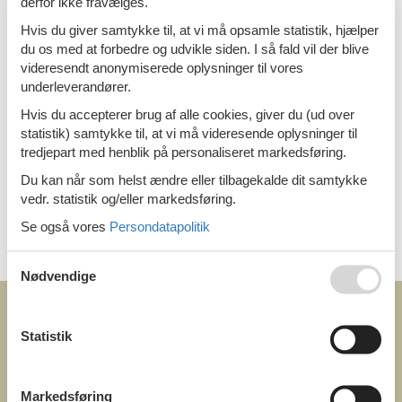
derfor ikke fravælges.
afhentning i en af de 600 skiudlejningsbutikker, som er spredt
ud over mere end
400 skisportssteder i Alperne
. Se allerede
Hvis du giver samtykke til, at vi må opsamle statistik, hjælper
nu frem til en sjov ferie på pisterne og i den fortryllende sne
du os med at forbedre og udvikle siden. I så fald vil der blive
❄️😊❄️
videresendt anonymiserede oplysninger til vores
underleverandører.
Book online nu og få rabat!
Hvis du accepterer brug af alle cookies, giver du (ud over
statistik) samtykke til, at vi må videresende oplysninger til
tredjepart med henblik på personaliseret markedsføring.
Du kan når som helst ændre eller tilbagekalde dit samtykke
Geografier
vedr. statistik og/eller markedsføring.
Alle
Se også vores
Persondatapolitik
Schweiz
Bern
Nødvendige
Statistik
COFMAN.COM
Markedsføring