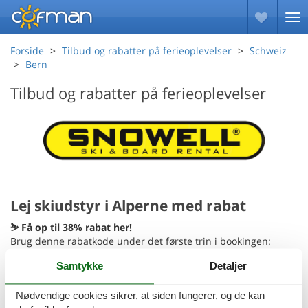
Forside
Tilbud og rabatter på ferieoplevelser
Schweiz
Bern
Tilbud og rabatter på ferieoplevelser
Lej skiudstyr i Alperne med rabat
⛷️ Få op til 38% rabat her!
Brug denne rabatkode under det første trin i bookingen:
felineski2627
(reklame)
Samtykke
Detaljer
Hos SNOWELL kan du booke dit vintersportsudstyr, såsom ski,
snowboards, støvler, hjelme og meget mere, nemt og bekvemt
Nødvendige cookies sikrer, at siden fungerer, og de kan
online. Det udstyr, du har lejet hjemmefra, vil være klar til